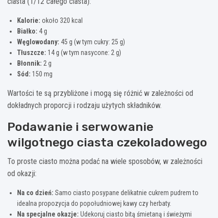
ciasta (1/12 całego ciasta):
Kalorie:
około 320 kcal
Białko:
4 g
Węglowodany:
45 g (w tym cukry: 25 g)
Tłuszcze:
14 g (w tym nasycone: 2 g)
Błonnik:
2 g
Sód:
150 mg
Wartości te są przybliżone i mogą się różnić w zależności od
dokładnych proporcji i rodzaju użytych składników.
Podawanie i serwowanie
wilgotnego ciasta czekoladowego
To proste ciasto można podać na wiele sposobów, w zależności
od okazji:
Na co dzień:
Samo ciasto posypane delikatnie cukrem pudrem to
idealna propozycja do popołudniowej kawy czy herbaty.
Na specjalne okazje:
Udekoruj ciasto bitą śmietaną i świeżymi