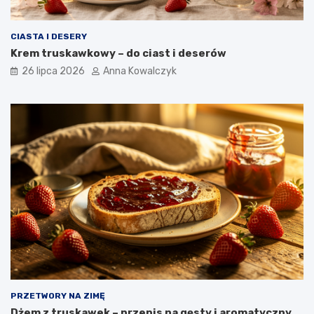
CIASTA I DESERY
Krem truskawkowy – do ciast i deserów
26 lipca 2026
Anna Kowalczyk
PRZETWORY NA ZIMĘ
Dżem z truskawek – przepis na gęsty i aromatyczny