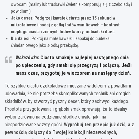
owocami (maliny lub truskawki świetnie komponują się z czekoladą i
powidłami).
Jako deser:
Podgrzej kawałek ciasta przez 15 sekund w
mikrofalówce i podaj z gałką lodów waniliowych – kontrast
ciepłego ciasta i zimnych lodów tworzy niebiański duet.
Dla dzieci:
Pokrój na małe kawałki i zapakuj do pudełka
śniadaniowego jako słodką przekąskę.
Wskazówka:
Ciasto smakuje najlepiej następnego dnia
po upieczeniu, gdy smaki się przegryzą i połączą. Jeśli
masz czas, przygotuj je wieczorem na następny dzień.
To szybkie ciasto czekoladowe mieszane widelcem z powidłami
udowadnia, że nie potrzeba skomplikowanych technik ani drogich
składników, by stworzyć pyszny deser, który zachwyci każdego.
Prostota przygotowania i głęboki smak sprawiają, że to idealny
wybór zarówno na codzienne słodkie chwile, jak i na
niespodziewane wizyty gości.
Wypróbuj ten przepis już dziś, a z
pewnością dołączy do Twojej kolekcji niezawodnych,