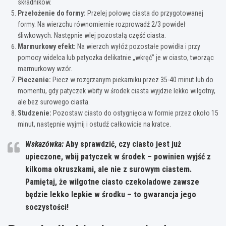
składników.
Przełożenie do formy:
Przelej połowę ciasta do przygotowanej
formy. Na wierzchu równomiernie rozprowadź 2/3 powideł
śliwkowych. Następnie wlej pozostałą część ciasta.
Marmurkowy efekt:
Na wierzch wyłóż pozostałe powidła i przy
pomocy widelca lub patyczka delikatnie „wkręć” je w ciasto, tworząc
marmurkowy wzór.
Pieczenie:
Piecz w rozgrzanym piekarniku przez 35-40 minut lub do
momentu, gdy patyczek wbity w środek ciasta wyjdzie lekko wilgotny,
ale bez surowego ciasta.
Studzenie:
Pozostaw ciasto do ostygnięcia w formie przez około 15
minut, następnie wyjmij i ostudź całkowicie na kratce.
Wskazówka:
Aby sprawdzić, czy ciasto jest już
upieczone, wbij patyczek w środek – powinien wyjść z
kilkoma okruszkami, ale nie z surowym ciastem.
Pamiętaj, że wilgotne ciasto czekoladowe zawsze
będzie lekko lepkie w środku – to gwarancja jego
soczystości!