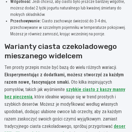
Wilgotność:
Jeśli chcesz, aby ciasto było jeszcze bardziej wilgotne,
możesz dodać 2 łyżki jogurtu naturalnego lub kwaśnej śmietany do
mokrych składników.
Przechowywanie:
Ciasto zachowuje świeżość do 3-4 dni,
przechowywane w szczelnym pojemniku w temperaturze pokojowej.
Możesz je również zamrozić, krojąc wcześniej na porcje.
Warianty ciasta czekoladowego
mieszanego widelcem
Ten prosty przepis może być bazą do wielu różnych wariacji.
Eksperymentując z dodatkami, możesz stworzyć za każdym
razem nowe, fascynujące smaki.
Oto kilka inspirujących
pomysłów, takich jak wyśmienite
szybkie ciasto z kaszy manny
bez pieczenia
, które idealnie wpisuje się w trend prostych i
szybkich deserów. Możesz je modyfikować według własnych
upodobań, dodając ulubione owoce lub orzechy, aby za każdym
razem zaskoczyć swoich gości czymś wyjątkowym. zamiast
tradycyjnego ciasta czekoladowego, spróbuj przygotować
deser