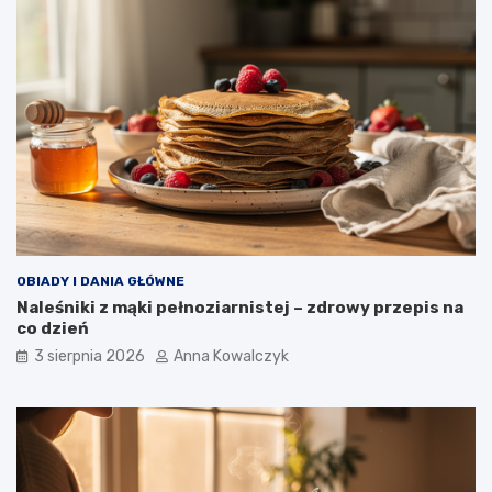
OBIADY I DANIA GŁÓWNE
Naleśniki z mąki pełnoziarnistej – zdrowy przepis na
co dzień
3 sierpnia 2026
Anna Kowalczyk