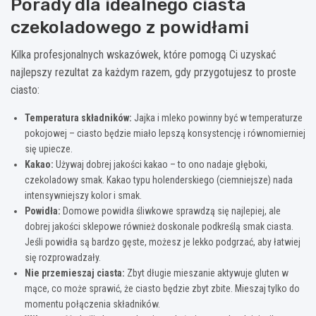
Porady dla idealnego ciasta
czekoladowego z powidłami
Kilka profesjonalnych wskazówek, które pomogą Ci uzyskać
najlepszy rezultat za każdym razem, gdy przygotujesz to proste
ciasto:
Temperatura składników:
Jajka i mleko powinny być w temperaturze
pokojowej – ciasto będzie miało lepszą konsystencję i równomierniej
się upiecze.
Kakao:
Używaj dobrej jakości kakao – to ono nadaje głęboki,
czekoladowy smak. Kakao typu holenderskiego (ciemniejsze) nada
intensywniejszy kolor i smak.
Powidła:
Domowe powidła śliwkowe sprawdzą się najlepiej, ale
dobrej jakości sklepowe również doskonale podkreślą smak ciasta.
Jeśli powidła są bardzo gęste, możesz je lekko podgrzać, aby łatwiej
się rozprowadzały.
Nie przemieszaj ciasta:
Zbyt długie mieszanie aktywuje gluten w
mące, co może sprawić, że ciasto będzie zbyt zbite. Mieszaj tylko do
momentu połączenia składników.