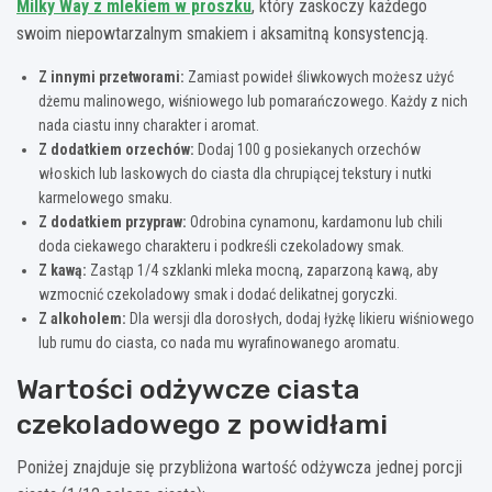
Milky Way z mlekiem w proszku
, który zaskoczy każdego
swoim niepowtarzalnym smakiem i aksamitną konsystencją.
Z innymi przetworami:
Zamiast powideł śliwkowych możesz użyć
dżemu malinowego, wiśniowego lub pomarańczowego. Każdy z nich
nada ciastu inny charakter i aromat.
Z dodatkiem orzechów:
Dodaj 100 g posiekanych orzechów
włoskich lub laskowych do ciasta dla chrupiącej tekstury i nutki
karmelowego smaku.
Z dodatkiem przypraw:
Odrobina cynamonu, kardamonu lub chili
doda ciekawego charakteru i podkreśli czekoladowy smak.
Z kawą:
Zastąp 1/4 szklanki mleka mocną, zaparzoną kawą, aby
wzmocnić czekoladowy smak i dodać delikatnej goryczki.
Z alkoholem:
Dla wersji dla dorosłych, dodaj łyżkę likieru wiśniowego
lub rumu do ciasta, co nada mu wyrafinowanego aromatu.
Wartości odżywcze ciasta
czekoladowego z powidłami
Poniżej znajduje się przybliżona wartość odżywcza jednej porcji