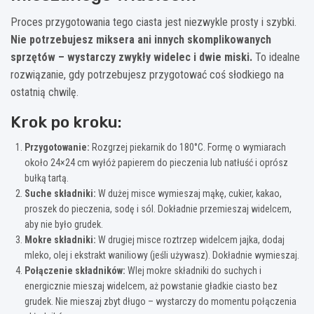
Proces przygotowania tego ciasta jest niezwykle prosty i szybki.
Nie potrzebujesz miksera ani innych skomplikowanych
sprzętów – wystarczy zwykły widelec i dwie miski.
To idealne
rozwiązanie, gdy potrzebujesz przygotować coś słodkiego na
ostatnią chwilę.
Krok po kroku:
Przygotowanie:
Rozgrzej piekarnik do 180°C. Formę o wymiarach
około 24×24 cm wyłóż papierem do pieczenia lub natłuść i oprósz
bułką tartą.
Suche składniki:
W dużej misce wymieszaj mąkę, cukier, kakao,
proszek do pieczenia, sodę i sól. Dokładnie przemieszaj widelcem,
aby nie było grudek.
Mokre składniki:
W drugiej misce roztrzep widelcem jajka, dodaj
mleko, olej i ekstrakt waniliowy (jeśli używasz). Dokładnie wymieszaj.
Połączenie składników:
Wlej mokre składniki do suchych i
energicznie mieszaj widelcem, aż powstanie gładkie ciasto bez
grudek. Nie mieszaj zbyt długo – wystarczy do momentu połączenia