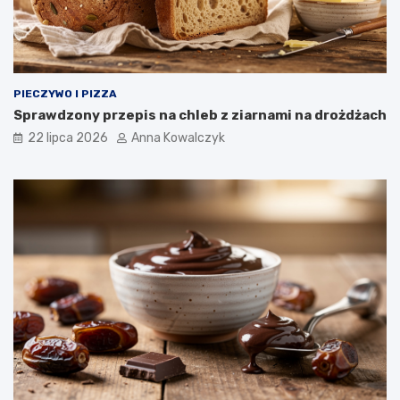
PIECZYWO I PIZZA
Sprawdzony przepis na chleb z ziarnami na drożdżach
22 lipca 2026
Anna Kowalczyk