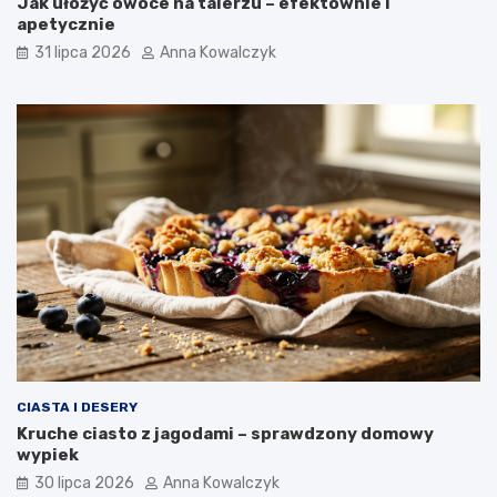
Jak ułożyć owoce na talerzu – efektownie i
apetycznie
31 lipca 2026
Anna Kowalczyk
CIASTA I DESERY
Kruche ciasto z jagodami – sprawdzony domowy
wypiek
30 lipca 2026
Anna Kowalczyk