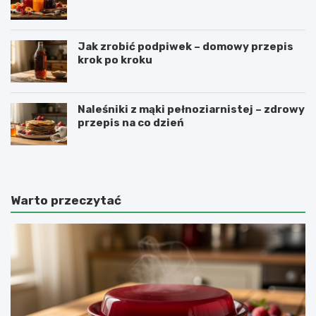
Jak zrobić podpiwek – domowy przepis
krok po kroku
Naleśniki z mąki pełnoziarnistej – zdrowy
przepis na co dzień
Warto przeczytać