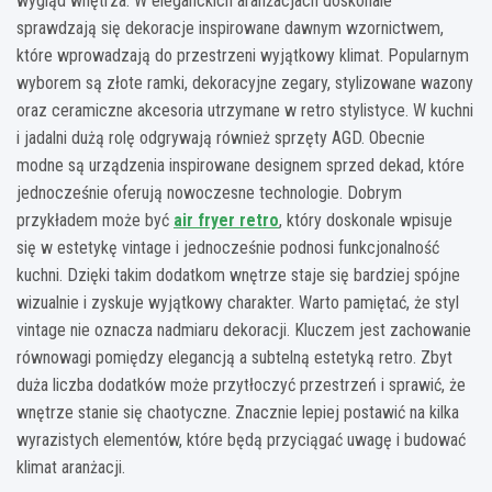
wygląd wnętrza. W eleganckich aranżacjach doskonale
sprawdzają się dekoracje inspirowane dawnym wzornictwem,
które wprowadzają do przestrzeni wyjątkowy klimat. Popularnym
wyborem są złote ramki, dekoracyjne zegary, stylizowane wazony
oraz ceramiczne akcesoria utrzymane w retro stylistyce. W kuchni
i jadalni dużą rolę odgrywają również sprzęty AGD. Obecnie
modne są urządzenia inspirowane designem sprzed dekad, które
jednocześnie oferują nowoczesne technologie. Dobrym
przykładem może być
air fryer retro
, który doskonale wpisuje
się w estetykę vintage i jednocześnie podnosi funkcjonalność
kuchni. Dzięki takim dodatkom wnętrze staje się bardziej spójne
wizualnie i zyskuje wyjątkowy charakter. Warto pamiętać, że styl
vintage nie oznacza nadmiaru dekoracji. Kluczem jest zachowanie
równowagi pomiędzy elegancją a subtelną estetyką retro. Zbyt
duża liczba dodatków może przytłoczyć przestrzeń i sprawić, że
wnętrze stanie się chaotyczne. Znacznie lepiej postawić na kilka
wyrazistych elementów, które będą przyciągać uwagę i budować
klimat aranżacji.