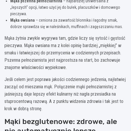
Mąka pszenna pełnoziarnista
– najbardziej uniwersalna z
„lepszych” opcji, łatwo użyć jej do bułek, placuszków i domowego
pieczywa.
Mąka owsiana
– ceniona za zawartość błonnika i łagodny smak,
dobrze sprawdza się w naleśnikach, muffinach i zagęszczaniu mas.
Mąka żytnia zwykle wygrywa tam, gdzie liczy się sytość i gęstość
pieczywa. Mąka owsiana ma z kolei opinię bardziej „miękkiej” w
smaku i łatwiejszej do przemycenia w codziennych przepisach.
Pszenna pełnoziarnista jest najprostsza na start, bo zachowuje
znajome właściwości wypiekowe.
Jeśli celem jest poprawa jakości codziennego jedzenia, najłatwiej
zacząć od mieszania mąk. Połączenie mąki pełnoziarnistej z
jaśniejszą daje lepszy efekt kulinarny niż nagła przesiadka na
stuprocentową razową. A z punktu widzenia zdrowia i tak jest to
krok w dobrą stronę.
Mąki bezglutenowe: zdrowe, ale
nie automatycznie lepsze