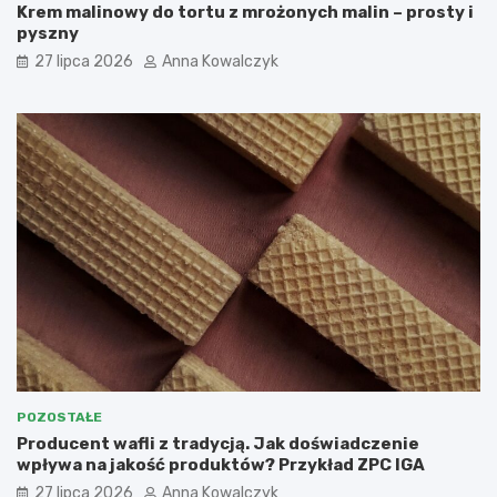
Krem malinowy do tortu z mrożonych malin – prosty i
pyszny
27 lipca 2026
Anna Kowalczyk
POZOSTAŁE
Producent wafli z tradycją. Jak doświadczenie
wpływa na jakość produktów? Przykład ZPC IGA
27 lipca 2026
Anna Kowalczyk