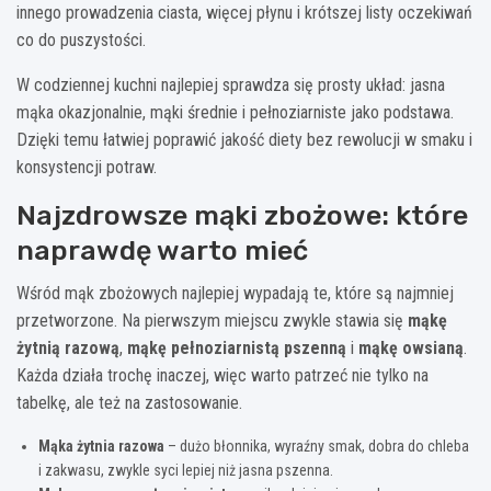
innego prowadzenia ciasta, więcej płynu i krótszej listy oczekiwań
co do puszystości.
W codziennej kuchni najlepiej sprawdza się prosty układ: jasna
mąka okazjonalnie, mąki średnie i pełnoziarniste jako podstawa.
Dzięki temu łatwiej poprawić jakość diety bez rewolucji w smaku i
konsystencji potraw.
Najzdrowsze mąki zbożowe: które
naprawdę warto mieć
Wśród mąk zbożowych najlepiej wypadają te, które są najmniej
przetworzone. Na pierwszym miejscu zwykle stawia się
mąkę
żytnią razową
,
mąkę pełnoziarnistą pszenną
i
mąkę owsianą
.
Każda działa trochę inaczej, więc warto patrzeć nie tylko na
tabelkę, ale też na zastosowanie.
Mąka żytnia razowa
– dużo błonnika, wyraźny smak, dobra do chleba
i zakwasu, zwykle syci lepiej niż jasna pszenna.