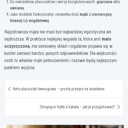
Do naleśników, placuszków i wersji bezglutenowych:
gryczana
albo
owsiana
.
Jako dodatek funkcjonalny: niewielka ilość
mąki z ciecierzycy
,
lnianej
lub
migdałowej
.
Najzdrowsza mąka nie musi być najbardziej egzotyczna ani
najdroższa. W praktyce najlepiej wypada ta, która jest
mało
oczyszczona
, ma sensowny skład i regularnie pojawia się w
kuchni zamiast bardzo jasnych odpowiedników. Dla większości
osób to właśnie mąki pełnoziarniste i razowe będą najlepszym
punktem wyjścia.
Nawigacja
Keto placuszki twarogowe – prosty przepis na śniadanie
wpisu
Chrupiące frytki z batata – jak je przygotować?