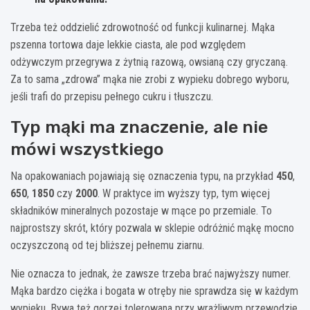
Trzeba też oddzielić zdrowotność od funkcji kulinarnej. Mąka
pszenna tortowa daje lekkie ciasta, ale pod względem
odżywczym przegrywa z żytnią razową, owsianą czy gryczaną.
Za to sama „zdrowa” mąka nie zrobi z wypieku dobrego wyboru,
jeśli trafi do przepisu pełnego cukru i tłuszczu.
Typ mąki ma znaczenie, ale nie
mówi wszystkiego
Na opakowaniach pojawiają się oznaczenia typu, na przykład
450
,
650
,
1850
czy
2000
. W praktyce im wyższy typ, tym więcej
składników mineralnych pozostaje w mące po przemiale. To
najprostszy skrót, który pozwala w sklepie odróżnić mąkę mocno
oczyszczoną od tej bliższej pełnemu ziarnu.
Nie oznacza to jednak, że zawsze trzeba brać najwyższy numer.
Mąka bardzo ciężka i bogata w otręby nie sprawdza się w każdym
wypieku. Bywa też gorzej tolerowana przy wrażliwym przewodzie