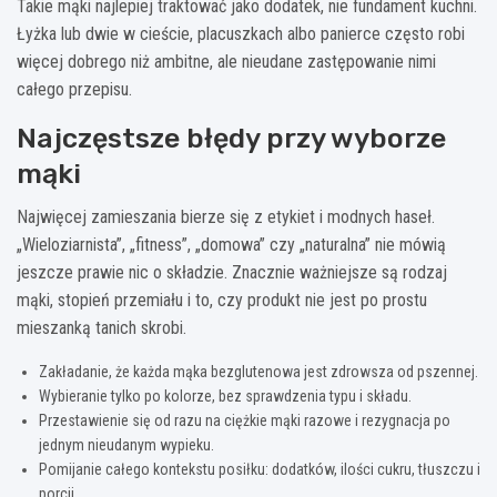
Takie mąki najlepiej traktować jako dodatek, nie fundament kuchni.
Łyżka lub dwie w cieście, placuszkach albo panierce często robi
więcej dobrego niż ambitne, ale nieudane zastępowanie nimi
całego przepisu.
Najczęstsze błędy przy wyborze
mąki
Najwięcej zamieszania bierze się z etykiet i modnych haseł.
„Wieloziarnista”, „fitness”, „domowa” czy „naturalna” nie mówią
jeszcze prawie nic o składzie. Znacznie ważniejsze są rodzaj
mąki, stopień przemiału i to, czy produkt nie jest po prostu
mieszanką tanich skrobi.
Zakładanie, że każda mąka bezglutenowa jest zdrowsza od pszennej.
Wybieranie tylko po kolorze, bez sprawdzenia typu i składu.
Przestawienie się od razu na ciężkie mąki razowe i rezygnacja po
jednym nieudanym wypieku.
Pomijanie całego kontekstu posiłku: dodatków, ilości cukru, tłuszczu i
porcji.