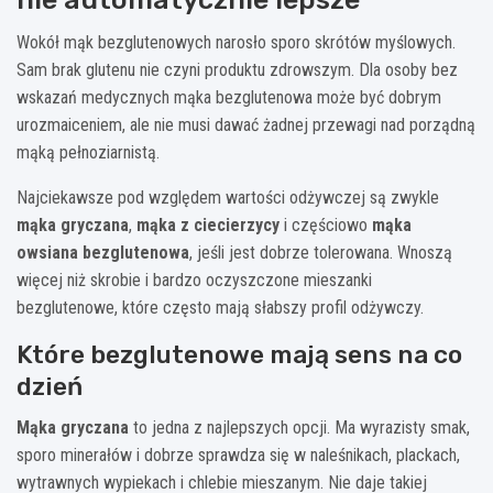
Wokół mąk bezglutenowych narosło sporo skrótów myślowych.
Sam brak glutenu nie czyni produktu zdrowszym. Dla osoby bez
wskazań medycznych mąka bezglutenowa może być dobrym
urozmaiceniem, ale nie musi dawać żadnej przewagi nad porządną
mąką pełnoziarnistą.
Najciekawsze pod względem wartości odżywczej są zwykle
mąka gryczana
,
mąka z ciecierzycy
i częściowo
mąka
owsiana bezglutenowa
, jeśli jest dobrze tolerowana. Wnoszą
więcej niż skrobie i bardzo oczyszczone mieszanki
bezglutenowe, które często mają słabszy profil odżywczy.
Które bezglutenowe mają sens na co
dzień
Mąka gryczana
to jedna z najlepszych opcji. Ma wyrazisty smak,
sporo minerałów i dobrze sprawdza się w naleśnikach, plackach,
wytrawnych wypiekach i chlebie mieszanym. Nie daje takiej