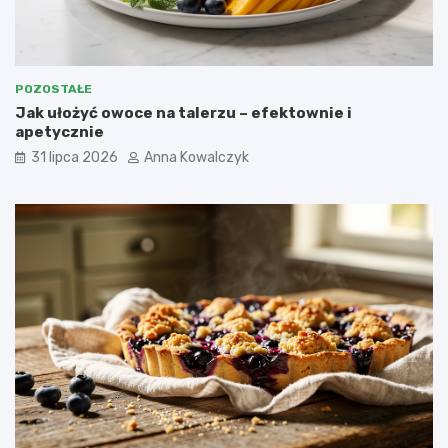
POZOSTAŁE
Jak ułożyć owoce na talerzu – efektownie i
apetycznie
31 lipca 2026
Anna Kowalczyk