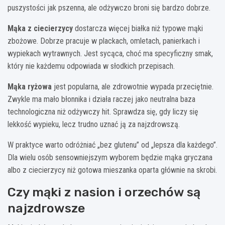
puszystości jak pszenna, ale odżywczo broni się bardzo dobrze.
Mąka z ciecierzycy
dostarcza więcej białka niż typowe mąki
zbożowe. Dobrze pracuje w plackach, omletach, panierkach i
wypiekach wytrawnych. Jest sycąca, choć ma specyficzny smak,
który nie każdemu odpowiada w słodkich przepisach.
Mąka ryżowa
jest popularna, ale zdrowotnie wypada przeciętnie.
Zwykle ma mało błonnika i działa raczej jako neutralna baza
technologiczna niż odżywczy hit. Sprawdza się, gdy liczy się
lekkość wypieku, lecz trudno uznać ją za najzdrowszą.
W praktyce warto odróżniać „bez glutenu” od „lepsza dla każdego”.
Dla wielu osób sensowniejszym wyborem będzie mąka gryczana
albo z ciecierzycy niż gotowa mieszanka oparta głównie na skrobi.
Czy mąki z nasion i orzechów są
najzdrowsze