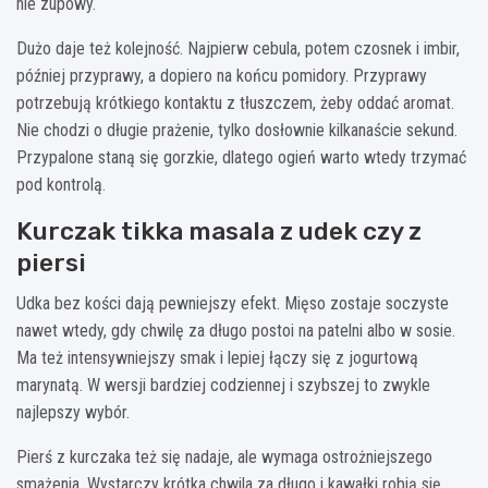
nie zupowy.
Dużo daje też kolejność. Najpierw cebula, potem czosnek i imbir,
później przyprawy, a dopiero na końcu pomidory. Przyprawy
potrzebują krótkiego kontaktu z tłuszczem, żeby oddać aromat.
Nie chodzi o długie prażenie, tylko dosłownie kilkanaście sekund.
Przypalone staną się gorzkie, dlatego ogień warto wtedy trzymać
pod kontrolą.
Kurczak tikka masala z udek czy z
piersi
Udka bez kości dają pewniejszy efekt. Mięso zostaje soczyste
nawet wtedy, gdy chwilę za długo postoi na patelni albo w sosie.
Ma też intensywniejszy smak i lepiej łączy się z jogurtową
marynatą. W wersji bardziej codziennej i szybszej to zwykle
najlepszy wybór.
Pierś z kurczaka też się nadaje, ale wymaga ostrożniejszego
smażenia. Wystarczy krótka chwila za długo i kawałki robią się