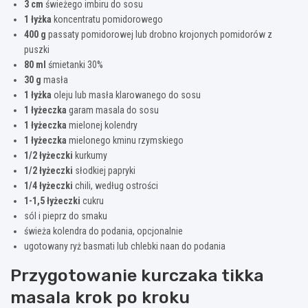
3 cm
świeżego imbiru do sosu
1 łyżka
koncentratu pomidorowego
400 g
passaty pomidorowej lub drobno krojonych pomidorów z
puszki
80 ml
śmietanki 30%
30 g
masła
1 łyżka
oleju lub masła klarowanego do sosu
1 łyżeczka
garam masala do sosu
1 łyżeczka
mielonej kolendry
1 łyżeczka
mielonego kminu rzymskiego
1/2 łyżeczki
kurkumy
1/2 łyżeczki
słodkiej papryki
1/4 łyżeczki
chili, według ostrości
1-1,5 łyżeczki
cukru
sól i pieprz do smaku
świeża kolendra do podania, opcjonalnie
ugotowany ryż basmati lub chlebki naan do podania
Przygotowanie kurczaka tikka
masala krok po kroku