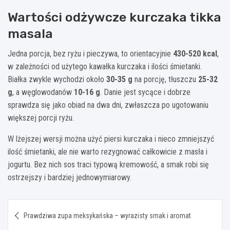
Wartości odżywcze kurczaka tikka
masala
Jedna porcja, bez ryżu i pieczywa, to orientacyjnie
430-520 kcal
,
w zależności od użytego kawałka kurczaka i ilości śmietanki.
Białka zwykle wychodzi około
30-35 g
na porcję, tłuszczu
25-32
g
, a węglowodanów
10-16 g
. Danie jest sycące i dobrze
sprawdza się jako obiad na dwa dni, zwłaszcza po ugotowaniu
większej porcji ryżu.
W lżejszej wersji można użyć piersi kurczaka i nieco zmniejszyć
ilość śmietanki, ale nie warto rezygnować całkowicie z masła i
jogurtu. Bez nich sos traci typową kremowość, a smak robi się
ostrzejszy i bardziej jednowymiarowy.
Nawigacja
Prawdziwa zupa meksykańska – wyrazisty smak i aromat
wpisu