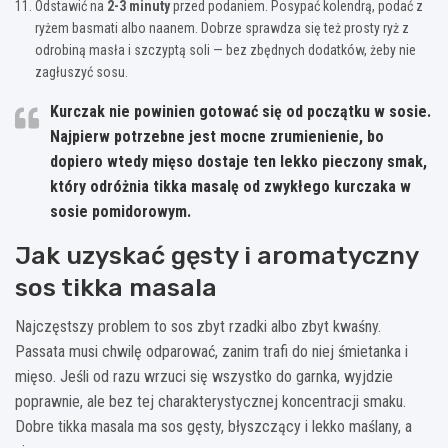
Odstawić na
2-3 minuty
przed podaniem. Posypać kolendrą, podać z
ryżem basmati albo naanem. Dobrze sprawdza się też prosty ryż z
odrobiną masła i szczyptą soli — bez zbędnych dodatków, żeby nie
zagłuszyć sosu.
Kurczak nie powinien gotować się od początku w sosie.
Najpierw potrzebne jest
mocne zrumienienie
, bo
dopiero wtedy mięso dostaje ten lekko pieczony smak,
który odróżnia tikka masalę od zwykłego kurczaka w
sosie pomidorowym.
Jak uzyskać gęsty i aromatyczny
sos tikka masala
Najczęstszy problem to sos zbyt rzadki albo zbyt kwaśny.
Passata musi chwilę odparować, zanim trafi do niej śmietanka i
mięso. Jeśli od razu wrzuci się wszystko do garnka, wyjdzie
poprawnie, ale bez tej charakterystycznej koncentracji smaku.
Dobre tikka masala ma sos gęsty, błyszczący i lekko maślany, a