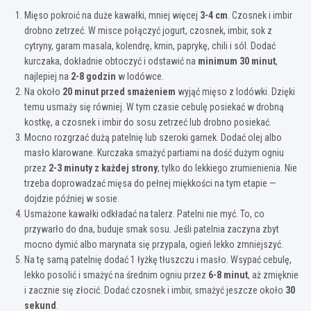
Mięso pokroić na duże kawałki, mniej więcej
3-4 cm
. Czosnek i imbir
drobno zetrzeć. W misce połączyć jogurt, czosnek, imbir, sok z
cytryny, garam masala, kolendrę, kmin, paprykę, chili i sól. Dodać
kurczaka, dokładnie obtoczyć i odstawić na
minimum 30 minut
,
najlepiej na
2-8 godzin
w lodówce.
Na około
20 minut przed smażeniem
wyjąć mięso z lodówki. Dzięki
temu usmaży się równiej. W tym czasie cebulę posiekać w drobną
kostkę, a czosnek i imbir do sosu zetrzeć lub drobno posiekać.
Mocno rozgrzać dużą patelnię lub szeroki garnek. Dodać olej albo
masło klarowane. Kurczaka smażyć partiami na dość dużym ogniu
przez
2-3 minuty z każdej strony
, tylko do lekkiego zrumienienia. Nie
trzeba doprowadzać mięsa do pełnej miękkości na tym etapie —
dojdzie później w sosie.
Usmażone kawałki odkładać na talerz. Patelni nie myć. To, co
przywarło do dna, buduje smak sosu. Jeśli patelnia zaczyna zbyt
mocno dymić albo marynata się przypala, ogień lekko zmniejszyć.
Na tę samą patelnię dodać 1 łyżkę tłuszczu i masło. Wsypać cebulę,
lekko posolić i smażyć na średnim ogniu przez
6-8 minut
, aż zmięknie
i zacznie się złocić. Dodać czosnek i imbir, smażyć jeszcze około
30
sekund
.