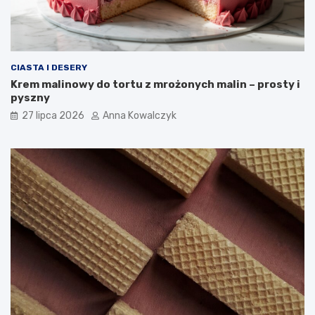
CIASTA I DESERY
Krem malinowy do tortu z mrożonych malin – prosty i
pyszny
27 lipca 2026
Anna Kowalczyk