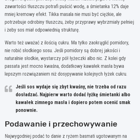
zawartości tłuszczu potrafi puścić wodę, a śmietanka 12% daje
mniej kremowy efekt. Tikka masala nie musi być ciężkie, ale
potrzebuje odrobiny tłuszczu, żeby przyprawy wybrzmiały pełniej
i żeby sos miał odpowiednią strukturę.
Warto też uważać z ilością cukru. Ma tylko zaokrąglić pomidory,
nie robić słodkiego sosu. Jeśli pomidory są dobrej jakości i
naturalnie słodkie, wystarczy pół łyżeczki albo nic. Z kolei gdy
passata jest mocno kwaśna, dodatkowy kawałek masła bywa
lepszym rozwiązaniem niż dosypywanie kolejnych łyżek cukru.
Jeśli sos wydaje się zbyt kwaśny, nie trzeba od razu
dosładzać. Najpierw warto dodać
łyżkę śmietanki
albo
kawałek
zimnego masła
i dopiero potem ocenić smak
ponownie.
Podawanie i przechowywanie
Najwygodniej podać to danie z ryżem basmati ugotowanym na