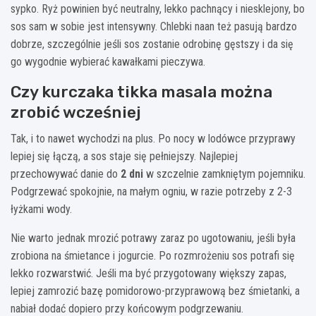
sypko. Ryż powinien być neutralny, lekko pachnący i niesklejony, bo
sos sam w sobie jest intensywny. Chlebki naan też pasują bardzo
dobrze, szczególnie jeśli sos zostanie odrobinę gęstszy i da się
go wygodnie wybierać kawałkami pieczywa.
Czy kurczaka tikka masala można
zrobić wcześniej
Tak, i to nawet wychodzi na plus. Po nocy w lodówce przyprawy
lepiej się łączą, a sos staje się pełniejszy. Najlepiej
przechowywać danie do
2 dni
w szczelnie zamkniętym pojemniku.
Podgrzewać spokojnie, na małym ogniu, w razie potrzeby z 2-3
łyżkami wody.
Nie warto jednak mrozić potrawy zaraz po ugotowaniu, jeśli była
zrobiona na śmietance i jogurcie. Po rozmrożeniu sos potrafi się
lekko rozwarstwić. Jeśli ma być przygotowany większy zapas,
lepiej zamrozić bazę pomidorowo-przyprawową bez śmietanki, a
nabiał dodać dopiero przy końcowym podgrzewaniu.