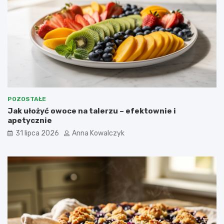
POZOSTAŁE
Jak ułożyć owoce na talerzu – efektownie i
apetycznie
31 lipca 2026
Anna Kowalczyk