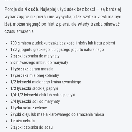
Porcja dla
4 osób
. Najlepiej użyć udek bez kości — są bardziej
wybaczające niż pierś i nie wysychają tak szybko. Jeśli ma być
lżej, można sięgnąć po filet z piersi, ale wtedy trzeba pilnować
czasu smażenia.
700 g
mięsa z udek kurczaka bez kości i skóry lub filetu z piersi
180 g
jogurtu greckiego lub gęstego jogurtu naturalnego
2 ząbki
czosnku do marynaty
2 cm
świeżego imbiru do marynaty
1 łyżeczka
garam masala
1 łyżeczka
mielonej kolendry
1/2 łyżeczki
mielonego kminu rzymskiego
1/2 łyżeczki
słodkiej papryki
1/4-1/2 łyżeczki
chili lub ostrej papryki
3/4 łyżeczki
soli do marynaty
1 łyżka
soku z cytryny
2 łyżki
oleju lub masła klarowanego do smażenia mięsa
1 duża cebula
3 ząbki
czosnku do sosu