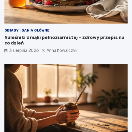
OBIADY I DANIA GŁÓWNE
Naleśniki z mąki pełnoziarnistej – zdrowy przepis na
co dzień
3 sierpnia 2026
Anna Kowalczyk