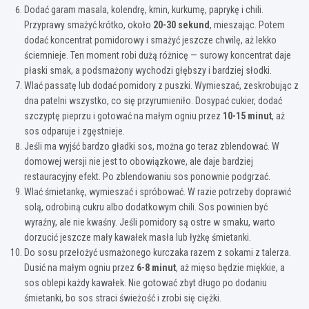
Dodać garam masala, kolendrę, kmin, kurkumę, paprykę i chili.
Przyprawy smażyć krótko, około
20-30 sekund
, mieszając. Potem
dodać koncentrat pomidorowy i smażyć jeszcze chwilę, aż lekko
ściemnieje. Ten moment robi dużą różnicę — surowy koncentrat daje
płaski smak, a podsmażony wychodzi głębszy i bardziej słodki.
Wlać passatę lub dodać pomidory z puszki. Wymieszać, zeskrobując z
dna patelni wszystko, co się przyrumieniło. Dosypać cukier, dodać
szczyptę pieprzu i gotować na małym ogniu przez
10-15 minut
, aż
sos odparuje i zgęstnieje.
Jeśli ma wyjść bardzo gładki sos, można go teraz zblendować. W
domowej wersji nie jest to obowiązkowe, ale daje bardziej
restauracyjny efekt. Po zblendowaniu sos ponownie podgrzać.
Wlać śmietankę, wymieszać i spróbować. W razie potrzeby doprawić
solą, odrobiną cukru albo dodatkowym chili. Sos powinien być
wyraźny, ale nie kwaśny. Jeśli pomidory są ostre w smaku, warto
dorzucić jeszcze mały kawałek masła lub łyżkę śmietanki.
Do sosu przełożyć usmażonego kurczaka razem z sokami z talerza.
Dusić na małym ogniu przez
6-8 minut
, aż mięso będzie miękkie, a
sos oblepi każdy kawałek. Nie gotować zbyt długo po dodaniu
śmietanki, bo sos straci świeżość i zrobi się ciężki.