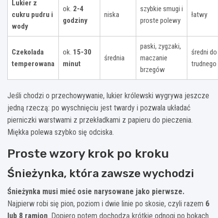
Lukier z
ok.
2-4
szybkie smugi i
cukru pudru i
niska
łatwy
godziny
proste polewy
wody
paski, zygzaki,
Czekolada
ok.
15-30
średni do
średnia
maczanie
temperowana
minut
trudnego
brzegów
Jeśli chodzi o przechowywanie, lukier królewski wygrywa jeszcze
jedną rzeczą: po wyschnięciu jest twardy i pozwala układać
pierniczki warstwami z przekładkami z papieru do pieczenia.
Miękka polewa szybko się odciska.
Proste wzory krok po kroku
Śnieżynka, która zawsze wychodzi
Śnieżynka musi mieć osie narysowane jako pierwsze.
Najpierw robi się pion, poziom i dwie linie po skosie, czyli razem
6
lub 8 ramion
. Dopiero potem dochodzą krótkie odnogi po bokach.