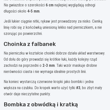
Na gwiazdce o szerokości
6 cm
najlepiej wyglądają odnogi
długości około
4-5 mm
.
Jeśli lukier ciągnie nitki, rękaw jest prowadzony za nisko. Cienką
linię robi się z końcówką uniesioną lekko nad pierniczkiem, a nie
szorując po powierzchni.
Choinka z falbanek
Na pierniczku w kształcie choinki dobrze działa układ warstwowy.
Od dołu do góry prowadzi się krótkie łuki, każdy kolejny rząd
zachodzi na poprzedni o
2-3 mm
. Taki wzór maskuje drobne
nierówności ciasta i nie wymaga idealnie prostych linii.
Na koniec wystarczą czerwone kropki jako bombki i jedna
większa na czubku. Do kropek warto użyć tylki
#3
, bo zbyt mały
otwór daje nieczytelne punkty.
Bombka z obwódką i kratką