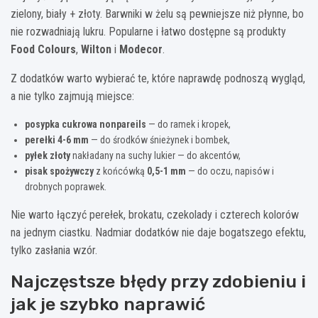
zielony, biały + złoty. Barwniki w żelu są pewniejsze niż płynne, bo
nie rozwadniają lukru. Popularne i łatwo dostępne są produkty
Food Colours
,
Wilton
i
Modecor
.
Z dodatków warto wybierać te, które naprawdę podnoszą wygląd,
a nie tylko zajmują miejsce:
posypka cukrowa nonpareils
— do ramek i kropek,
perełki 4-6 mm
— do środków śnieżynek i bombek,
pyłek złoty
nakładany na suchy lukier — do akcentów,
pisak spożywczy
z końcówką
0,5-1 mm
— do oczu, napisów i
drobnych poprawek.
Nie warto łączyć perełek, brokatu, czekolady i czterech kolorów
na jednym ciastku. Nadmiar dodatków nie daje bogatszego efektu,
tylko zasłania wzór.
Najczęstsze błędy przy zdobieniu i
jak je szybko naprawić