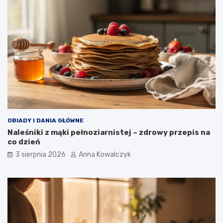
OBIADY I DANIA GŁÓWNE
Naleśniki z mąki pełnoziarnistej – zdrowy przepis na
co dzień
3 sierpnia 2026
Anna Kowalczyk