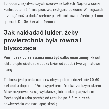
To jeden z najłatwiejszych wzorów na kółkach. Najpierw cienki
kontur, potem 3-4 linie pionowe, następnie poziome. W miejscach
przecięć można dodać srebrne perełki cukrowe o średnicy
4 mm
,
np. marki
Dr. Oetker
albo
Decora
.
Jak nakładać lukier, żeby
powierzchnia była równa i
błyszcząca
Pierniczek do zalewania musi być całkowicie zimny.
Nawet
lekko ciepłe ciasto rozrzedza lukier od spodu i tworzy matowe
plamy.
Technika jest prosta: najpierw obrys, potem odczekanie
30-60
sekund
, a dopiero później wypełnienie środka rzadszym lukrem.
Masę rozprowadza się wykałaczką lub cienkim patyczkiem.
Pęcherzyki trzeba przebić od razu, bo po
2-3 minutach
powierzchnia zaczyna łapać skórkę.