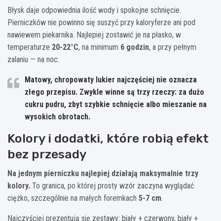
Błysk daje odpowiednia ilość wody i spokojne schnięcie.
Pierniczków nie powinno się suszyć przy kaloryferze ani pod
nawiewem piekarnika. Najlepiej zostawić je na płasko, w
temperaturze
20-22°C
, na minimum
6 godzin
, a przy pełnym
zalaniu — na noc.
Matowy, chropowaty lukier najczęściej nie oznacza
złego przepisu. Zwykle winne są trzy rzeczy: za dużo
cukru pudru, zbyt szybkie schnięcie albo mieszanie na
wysokich obrotach.
Kolory i dodatki, które robią efekt
bez przesady
Na jednym pierniczku najlepiej działają maksymalnie trzy
kolory.
To granica, po której prosty wzór zaczyna wyglądać
ciężko, szczególnie na małych foremkach
5-7 cm
.
Najczyściej prezentują się zestawy: biały + czerwony, biały +