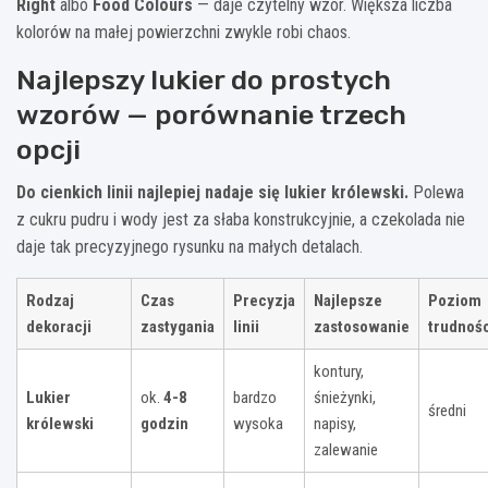
Right
albo
Food Colours
— daje czytelny wzór. Większa liczba
kolorów na małej powierzchni zwykle robi chaos.
Najlepszy lukier do prostych
wzorów — porównanie trzech
opcji
Do cienkich linii najlepiej nadaje się lukier królewski.
Polewa
z cukru pudru i wody jest za słaba konstrukcyjnie, a czekolada nie
daje tak precyzyjnego rysunku na małych detalach.
Rodzaj
Czas
Precyzja
Najlepsze
Poziom
dekoracji
zastygania
linii
zastosowanie
trudnoś
kontury,
Lukier
ok.
4-8
bardzo
śnieżynki,
średni
królewski
godzin
wysoka
napisy,
zalewanie