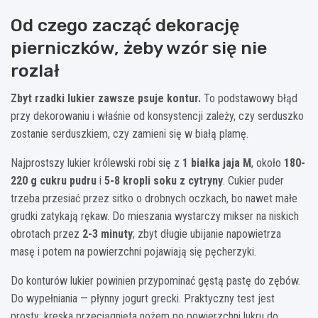
Od czego zacząć dekorację
pierniczków, żeby wzór się nie
rozlał
Zbyt rzadki lukier zawsze psuje kontur.
To podstawowy błąd
przy dekorowaniu i właśnie od konsystencji zależy, czy serduszko
zostanie serduszkiem, czy zamieni się w białą plamę.
Najprostszy lukier królewski robi się z
1 białka jaja M
, około
180-
220 g cukru pudru
i
5-8 kropli soku z cytryny
. Cukier puder
trzeba przesiać przez sitko o drobnych oczkach, bo nawet małe
grudki zatykają rękaw. Do mieszania wystarczy mikser na niskich
obrotach przez
2-3 minuty
; zbyt długie ubijanie napowietrza
masę i potem na powierzchni pojawiają się pęcherzyki.
Do konturów lukier powinien przypominać gęstą pastę do zębów.
Do wypełniania — płynny jogurt grecki. Praktyczny test jest
prosty: kreska przeciągnięta nożem po powierzchni lukru do