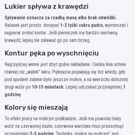
Lukier spływa z krawędzi
Spływanie oznacza za rzadką masę albo brak obwódki.
Ratunek jest prosty: dosypać
1-2 łyżki cukru pudru
, wymieszać i
najpierw zrobić kontur. Jeśli pierniczek ma bardzo nierówną
krawędź, lepiej nie zalewać go po sam brzeg.
Kontur pęka po wyschnięciu
Najczęściej winne jest zbyt grube nakładanie. Cienka linia schnie
równiej niż „wałek” lukru. Pęknięcia pojawiają się też wtedy, gdy
pod spodem zalanie było jeszcze mokre, a na wierzchu dołożono
drugi wzór po
10-15 minutach
. Lepiej odczekać przynajmniej
1
godzinę
.
Kolory się mieszają
To efekt pracy na mokrym podkładzie. Jeśli ma powstać biały
wzór na czerwonej bazie, czerwona warstwa musi przeschnąć
przynajmniej
2-3 godziny
. Technika „mokre na mokrym” jest