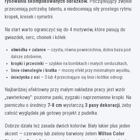
rysowaniu skomplikowanych obrazków.
Początkujący zwykle
przeceniają potrzebę talentu, a niedoceniają siły prostego rytmu:
kropek, kresek i symetrii.
Na start warto ograniczyć się do 4 motywów, które pasują do
gwiazdek, serc, choinek i kółek:
obwódka + zalanie
— czysta, równa powierzchnia, dobra baza pod
dalsze zdobienie,
kropki i przecinki
— szybkie na bombkach i małych serduszkach,
linie równoległe i kratka
— mocny efekt przy minimalnym wysiłku,
śnieżynka z osi
— 3 lub 4 przecinające się linie i krótkie odnogi.
Najbardziej efektowny przy małym nakładzie pracy jest wzór
„sweterkowy”: poziome paski, zygzaki i naprzemienne kropki. Na
pierniczku o średnicy
7-8 cm
wystarczą
3 pasy dekoracji
, żeby
całość wyglądała jak gotowy projekt z pudełka.
Dobrze działa też zasada dwóch kolorów. Biały lukier plus jeden
akcent — czerwony lub zielony barwiony żelem
Wilton Color