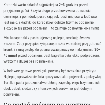
Koreczki warto składać najpóźniej na
2–3 godziny
przed
przyjściem gości. Bazylia długo przechowywana po nabiciu
ciemnieje, a pomidorki puszczają sok. Jeśli miejsca w lodówce
jest mało, składniki do koreczków dobrze trzymać oddzielnie i
złożyć je tuż przed podaniem – to zajmuje dosłownie kilka minut.
Mini kanapeczki z pastą jajeczną najlepiej smakują świeżo
złożone. Żeby przyspieszyć pracę, można wcześniej przygotować
kromki i samą pastę, ale posmarować pieczywo maksymalnie
30–
40 minut
przed podaniem. Jeśli bagietka była lekko podpieczona,
wytrzyma dłużej bez rozmiękania.
W lodówce gotowe przekąski powinny być szczelnie przykryte.
Najlepiej sprawdza się folia spożywcza albo pojemnik z pokrywką.
Tortille i pasta jajeczna łatwo chłoną zapachy, więc trzymanie ich
obok cebuli, śledzi czy intensywnych serów nie jest dobrym
pomysłem.
Co podać gościom na urodziny,