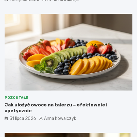
POZOSTAŁE
Jak ułożyć owoce na talerzu – efektownie i
apetycznie
31 lipca 2026
Anna Kowalczyk