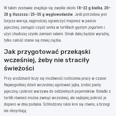
W takim zestawie znajduje się zwykle około
18–22 g białka
,
20–
28 g tłuszczu
i
25–35 g węglowodanów
. Jeśli potrzebna jest
lżejsza wersja, najprościej ograniczyć majonez w paście
jajecznej, zastąpić część serka w tortillach gęstym jogurtem i
użyć chudszej szynki zamiast salami. Smak dalej będzie wyraźny,
tylko całość stanie się mniej ciężka.
Jak przygotować przekąski
wcześniej, żeby nie straciły
świeżości
Przy urodzinach liczy się możliwość rozłożenia pracy w czasie.
Najwygodniej dzień wcześniej ugotować jajka, zrobić pastę
jajeczną i pokroić warzywa do oddzielnych pojemników. Roladki z
tortilli również można zwinąć wcześniej, ale najlepiej pokroić je
dopiero w dniu podania. Schłodzony rulon kroi się równo, a brzegi
nie obsychają.