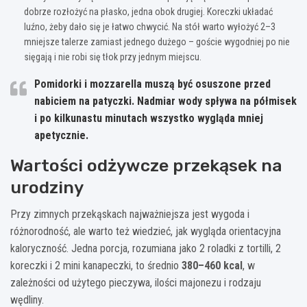
dobrze rozłożyć na płasko, jedna obok drugiej. Koreczki układać
luźno, żeby dało się je łatwo chwycić. Na stół warto wyłożyć 2–3
mniejsze talerze zamiast jednego dużego – goście wygodniej po nie
sięgają i nie robi się tłok przy jednym miejscu.
Pomidorki i mozzarella muszą być osuszone przed
nabiciem na patyczki. Nadmiar wody spływa na półmisek
i po kilkunastu minutach wszystko wygląda mniej
apetycznie.
Wartości odżywcze przekąsek na
urodziny
Przy zimnych przekąskach najważniejsza jest wygoda i
różnorodność, ale warto też wiedzieć, jak wygląda orientacyjna
kaloryczność. Jedna porcja, rozumiana jako 2 roladki z tortilli, 2
koreczki i 2 mini kanapeczki, to średnio
380–460 kcal
, w
zależności od użytego pieczywa, ilości majonezu i rodzaju
wędliny.