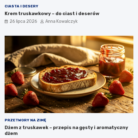
CIASTA I DESERY
Krem truskawkowy – do ciast i deserów
26 lipca 2026
Anna Kowalczyk
PRZETWORY NA ZIMĘ
Dżem z truskawek – przepis na gęsty i aromatyczny
dżem