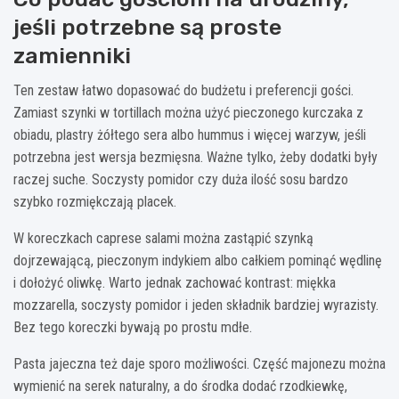
jeśli potrzebne są proste
zamienniki
Ten zestaw łatwo dopasować do budżetu i preferencji gości.
Zamiast szynki w tortillach można użyć pieczonego kurczaka z
obiadu, plastry żółtego sera albo hummus i więcej warzyw, jeśli
potrzebna jest wersja bezmięsna. Ważne tylko, żeby dodatki były
raczej suche. Soczysty pomidor czy duża ilość sosu bardzo
szybko rozmiękczają placek.
W koreczkach caprese salami można zastąpić szynką
dojrzewającą, pieczonym indykiem albo całkiem pominąć wędlinę
i dołożyć oliwkę. Warto jednak zachować kontrast: miękka
mozzarella, soczysty pomidor i jeden składnik bardziej wyrazisty.
Bez tego koreczki bywają po prostu mdłe.
Pasta jajeczna też daje sporo możliwości. Część majonezu można
wymienić na serek naturalny, a do środka dodać rzodkiewkę,