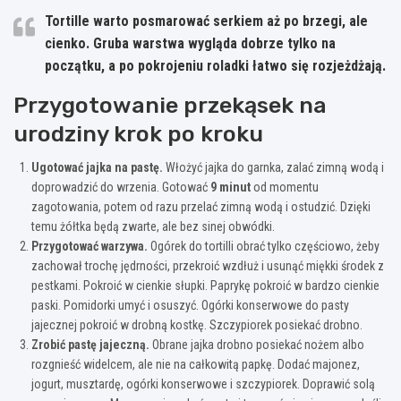
Tortille warto posmarować serkiem aż po brzegi, ale
cienko. Gruba warstwa wygląda dobrze tylko na
początku, a po pokrojeniu roladki łatwo się rozjeżdżają.
Przygotowanie przekąsek na
urodziny krok po kroku
Ugotować jajka na pastę.
Włożyć jajka do garnka, zalać zimną wodą i
doprowadzić do wrzenia. Gotować
9 minut
od momentu
zagotowania, potem od razu przelać zimną wodą i ostudzić. Dzięki
temu żółtka będą zwarte, ale bez sinej obwódki.
Przygotować warzywa.
Ogórek do tortilli obrać tylko częściowo, żeby
zachował trochę jędrności, przekroić wzdłuż i usunąć miękki środek z
pestkami. Pokroić w cienkie słupki. Paprykę pokroić w bardzo cienkie
paski. Pomidorki umyć i osuszyć. Ogórki konserwowe do pasty
jajecznej pokroić w drobną kostkę. Szczypiorek posiekać drobno.
Zrobić pastę jajeczną.
Obrane jajka drobno posiekać nożem albo
rozgnieść widelcem, ale nie na całkowitą papkę. Dodać majonez,
jogurt, musztardę, ogórki konserwowe i szczypiorek. Doprawić solą