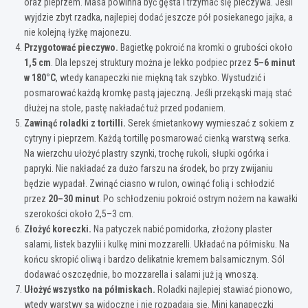
oraz pieprzem. Masa powinna być gęsta i trzymać się pieczywa. Jeśli
wyjdzie zbyt rzadka, najlepiej dodać jeszcze pół posiekanego jajka, a
nie kolejną łyżkę majonezu.
Przygotować pieczywo.
Bagietkę pokroić na kromki o grubości około
1,5 cm
. Dla lepszej struktury można je lekko podpiec przez
5–6 minut
w 180°C
, wtedy kanapeczki nie miękną tak szybko. Wystudzić i
posmarować każdą kromkę pastą jajeczną. Jeśli przekąski mają stać
dłużej na stole, pastę nakładać tuż przed podaniem.
Zawinąć roladki z tortilli.
Serek śmietankowy wymieszać z sokiem z
cytryny i pieprzem. Każdą tortillę posmarować cienką warstwą serka.
Na wierzchu ułożyć plastry szynki, trochę rukoli, słupki ogórka i
papryki. Nie nakładać za dużo farszu na środek, bo przy zwijaniu
będzie wypadał. Zwinąć ciasno w rulon, owinąć folią i schłodzić
przez
20–30 minut
. Po schłodzeniu pokroić ostrym nożem na kawałki
szerokości około 2,5–3 cm.
Złożyć koreczki.
Na patyczek nabić pomidorka, złożony plaster
salami, listek bazylii i kulkę mini mozzarelli. Układać na półmisku. Na
końcu skropić oliwą i bardzo delikatnie kremem balsamicznym. Sól
dodawać oszczędnie, bo mozzarella i salami już ją wnoszą.
Ułożyć wszystko na półmiskach.
Roladki najlepiej stawiać pionowo,
wtedy warstwy są widoczne i nie rozpadają się. Mini kanapeczki