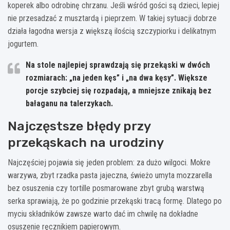
koperek albo odrobinę chrzanu. Jeśli wśród gości są dzieci, lepiej
nie przesadzać z musztardą i pieprzem. W takiej sytuacji dobrze
działa łagodna wersja z większą ilością szczypiorku i delikatnym
jogurtem.
Na stole najlepiej sprawdzają się przekąski w dwóch
rozmiarach: „na jeden kęs” i „na dwa kęsy”. Większe
porcje szybciej się rozpadają, a mniejsze znikają bez
bałaganu na talerzykach.
Najczęstsze błędy przy
przekąskach na urodziny
Najczęściej pojawia się jeden problem: za dużo wilgoci. Mokre
warzywa, zbyt rzadka pasta jajeczna, świeżo umyta mozzarella
bez osuszenia czy tortille posmarowane zbyt grubą warstwą
serka sprawiają, że po godzinie przekąski tracą formę. Dlatego po
myciu składników zawsze warto dać im chwilę na dokładne
osuszenie ręcznikiem papierowym.