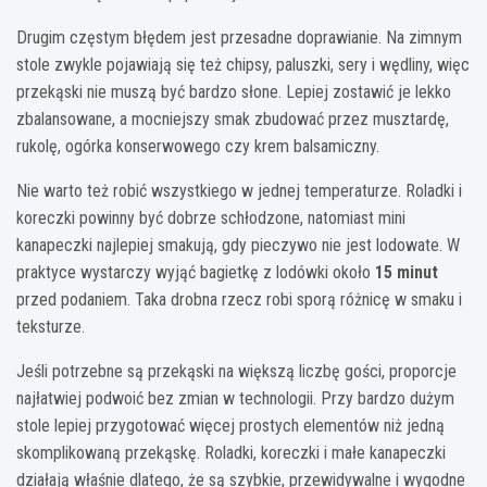
Drugim częstym błędem jest przesadne doprawianie. Na zimnym
stole zwykle pojawiają się też chipsy, paluszki, sery i wędliny, więc
przekąski nie muszą być bardzo słone. Lepiej zostawić je lekko
zbalansowane, a mocniejszy smak zbudować przez musztardę,
rukolę, ogórka konserwowego czy krem balsamiczny.
Nie warto też robić wszystkiego w jednej temperaturze. Roladki i
koreczki powinny być dobrze schłodzone, natomiast mini
kanapeczki najlepiej smakują, gdy pieczywo nie jest lodowate. W
praktyce wystarczy wyjąć bagietkę z lodówki około
15 minut
przed podaniem. Taka drobna rzecz robi sporą różnicę w smaku i
teksturze.
Jeśli potrzebne są przekąski na większą liczbę gości, proporcje
najłatwiej podwoić bez zmian w technologii. Przy bardzo dużym
stole lepiej przygotować więcej prostych elementów niż jedną
skomplikowaną przekąskę. Roladki, koreczki i małe kanapeczki
działają właśnie dlatego, że są szybkie, przewidywalne i wygodne