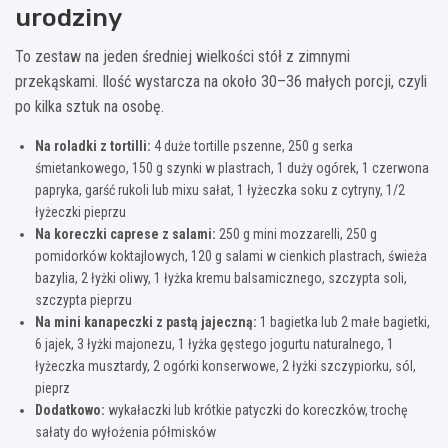
urodziny
To zestaw na jeden średniej wielkości stół z zimnymi
przekąskami. Ilość wystarcza na około 30–36 małych porcji, czyli
po kilka sztuk na osobę.
Na roladki z tortilli:
4 duże tortille pszenne, 250 g serka
śmietankowego, 150 g szynki w plastrach, 1 duży ogórek, 1 czerwona
papryka, garść rukoli lub mixu sałat, 1 łyżeczka soku z cytryny, 1/2
łyżeczki pieprzu
Na koreczki caprese z salami:
250 g mini mozzarelli, 250 g
pomidorków koktajlowych, 120 g salami w cienkich plastrach, świeża
bazylia, 2 łyżki oliwy, 1 łyżka kremu balsamicznego, szczypta soli,
szczypta pieprzu
Na mini kanapeczki z pastą jajeczną:
1 bagietka lub 2 małe bagietki,
6 jajek, 3 łyżki majonezu, 1 łyżka gęstego jogurtu naturalnego, 1
łyżeczka musztardy, 2 ogórki konserwowe, 2 łyżki szczypiorku, sól,
pieprz
Dodatkowo:
wykałaczki lub krótkie patyczki do koreczków, trochę
sałaty do wyłożenia półmisków