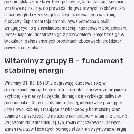
poziom glukozy we krwi. Gdy go brakuje, komórki stają się mniej
wrażliwe na insulinę, co prowadzi do gwałtownych skoków cukru i
napadów głodu – szczególnie tego skierowanego w stronę
słodyczy. Suplementacja chromu bywa pomocna u osób
zmagających się z insulinoopornością i napadowym podjadaniem,
jednak najlepiej dostarczać go z pożywieniem. Znajdziesz go w
brokułach, pełnoziarnistych produktach zbożowych, drożdżach
piwnych i orzechach.
Witaminy z grupy B – fundament
stabilnej energii
Witaminy B1, B3, B6 i B12 odgrywają kluczową rolę w
przemianach energetycznych. Ich niedobór sprawia, że organizm
szybciej się męczy i częściej domaga się szybkiego paliwa w
postaci cukru. Osoby na diecie roślinnej, intensywnie pracujące
umysłowo, kobiety stosujące antykoncepcję hormonalną oraz
seniorzy są szczególnie narażone na niedobory witamin z grupy B.
Włączenie do jadłospisu jaj, ryb, roślin strączkowych, pełnych
ziaren i warzyw liściastych pomaga stabilnie utrzymywać energię