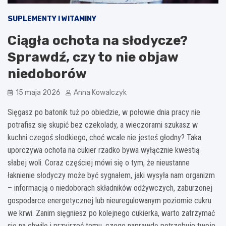
SUPLEMENTY I WITAMINY
Ciągła ochota na słodycze?
Sprawdź, czy to nie objaw
niedoborów
15 maja 2026
Anna Kowalczyk
Sięgasz po batonik tuż po obiedzie, w połowie dnia pracy nie
potrafisz się skupić bez czekolady, a wieczorami szukasz w
kuchni czegoś słodkiego, choć wcale nie jesteś głodny? Taka
uporczywa ochota na cukier rzadko bywa wyłącznie kwestią
słabej woli. Coraz częściej mówi się o tym, że nieustanne
łaknienie słodyczy może być sygnałem, jaki wysyła nam organizm
– informacją o niedoborach składników odżywczych, zaburzonej
gospodarce energetycznej lub nieuregulowanym poziomie cukru
we krwi. Zanim sięgniesz po kolejnego cukierka, warto zatrzymać
się na chwilę i przyjrzeć temu, czego naprawdę potrzebuje twoje