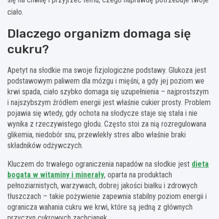
ciało.
Dlaczego organizm domaga się
cukru?
Apetyt na słodkie ma swoje fizjologiczne podstawy. Glukoza jest
podstawowym paliwem dla mózgu i mięśni, a gdy jej poziom we
krwi spada, ciało szybko domaga się uzupełnienia – najprostszym
i najszybszym źródłem energii jest właśnie cukier prosty. Problem
pojawia się wtedy, gdy ochota na słodycze staje się stała i nie
wynika z rzeczywistego głodu. Często stoi za nią rozregulowana
glikemia, niedobór snu, przewlekły stres albo właśnie braki
składników odżywczych.
Kluczem do trwałego ograniczenia napadów na słodkie jest
dieta
bogata w witaminy i minerały
, oparta na produktach
pełnoziarnistych, warzywach, dobrej jakości białku i zdrowych
tłuszczach – takie pożywienie zapewnia stabilny poziom energii i
ogranicza wahania cukru we krwi, które są jedną z głównych
przyczyn cukrowych zachcianek.