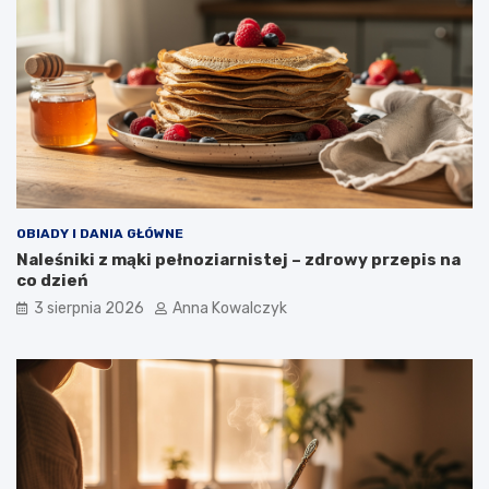
OBIADY I DANIA GŁÓWNE
Naleśniki z mąki pełnoziarnistej – zdrowy przepis na
co dzień
3 sierpnia 2026
Anna Kowalczyk