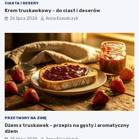
CIASTA I DESERY
Krem truskawkowy – do ciast i deserów
26 lipca 2026
Anna Kowalczyk
PRZETWORY NA ZIMĘ
Dżem z truskawek – przepis na gęsty i aromatyczny
dżem