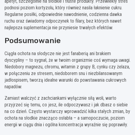
apetyt, szczególnie na słodkie i tłuste produkty. Przewlekły stres
podnosi poziom kortyzolu, który również nasila łaknienie cukru.
Regularne posiłki, odpowiednie nawodnienie, codzienna dawka
ruchu oraz świadomy odpoczynek to filary, bez których nawet
najlepsza suplementacja nie przyniesie trwałych efektów.
Podsumowanie
Ciągła ochota na słodycze nie jest fanaberią ani brakiem
dyscypliny – to sygnał, że w twoim organizmie coś wymaga uwagi.
Niedobory magnezu, chromu, witamin z grupy B, cynku czy żelaza,
w połączeniu ze stresem, niedoborem snu i niezbilansowanym
jadłospisem, tworzą idealne warunki do powstawania cukrowych
napadów.
Zamiast walczyć z zachciankami wyłącznie siłą woli, warto
przyjrzeć się temu, co jesz, ile odpoczywasz i jak dbasz o siebie
na co dzień. Często wystarczy wprowadzić kilka stałych zmian, by
ochota na słodkie znacząco osłabła – a samopoczucie, poziom
energii w ciągu dnia i ogólna koncentracja wyraźnie się poprawiły.