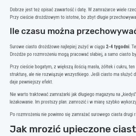
Dobrze jest też opisać zawartość i datę. W zamrażarce wiele rzec
Przy cieście drożdżowym to istotne, bo zbyt długie przechowywan
Ile czasu można przechowywać
Surowe ciasto drożdżowe najlepiej zużyć w ciągu
2-4 tygodni
. T
Drożdże po rozmrożeniu mogą pracować słabiej, a samo ciasto by
Przy cieście bogatym, z większą ilością masła, żółtek i cukru, t
strukturę, ale nie rozwiązuje wszystkiego. Jeśli ciasto ma służyć 
daje pewniejszy efekt.
Nie warto traktować zamrażarki jak długiego magazynu na „kiedyś”
leżakowanie. Im prostszy plan: zamrozić i w miarę szybko wykorzys
Po rozmrożeniu nie powinno się zamrażać surowego ciasta drugi ra
Jak mrozić upieczone cias