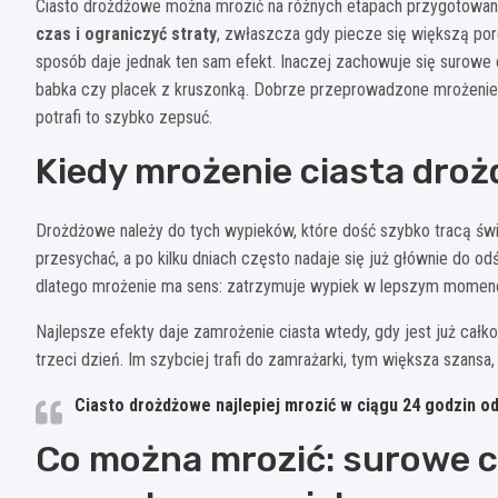
Ciasto drożdżowe można mrozić na różnych etapach przygotowani
czas i ograniczyć straty
, zwłaszcza gdy piecze się większą por
sposób daje jednak ten sam efekt. Inaczej zachowuje się surowe 
babka czy placek z kruszonką. Dobrze przeprowadzone mrożenie p
potrafi to szybko zepsuć.
Kiedy mrożenie ciasta dro
Drożdżowe należy do tych wypieków, które dość szybko tracą świ
przesychać, a po kilku dniach często nadaje się już głównie do od
dlatego mrożenie ma sens: zatrzymuje wypiek w lepszym momenc
Najlepsze efekty daje zamrożenie ciasta wtedy, gdy jest już całk
trzeci dzień. Im szybciej trafi do zamrażarki, tym większa szans
Ciasto drożdżowe najlepiej mrozić w ciągu
24 godzin
od
Co można mrozić: surowe c