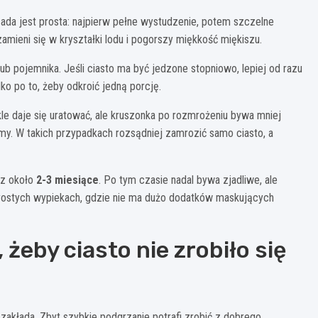
da jest prosta: najpierw pełne wystudzenie, potem szczelne
amieni się w kryształki lodu i pogorszy miękkość miękiszu.
b pojemnika. Jeśli ciasto ma być jedzone stopniowo, lepiej od razu
lko po to, żeby odkroić jedną porcję.
kle daje się uratować, ale kruszonka po rozmrożeniu bywa mniej
my. W takich przypadkach rozsądniej zamrozić samo ciasto, a
z około
2-3 miesiące
. Po tym czasie nadal bywa zjadliwe, ale
prostych wypiekach, gdzie nie ma dużo dodatków maskujących
żeby ciasto nie zrobiło się
akłada. Zbyt szybkie podgrzanie potrafi zrobić z dobrego