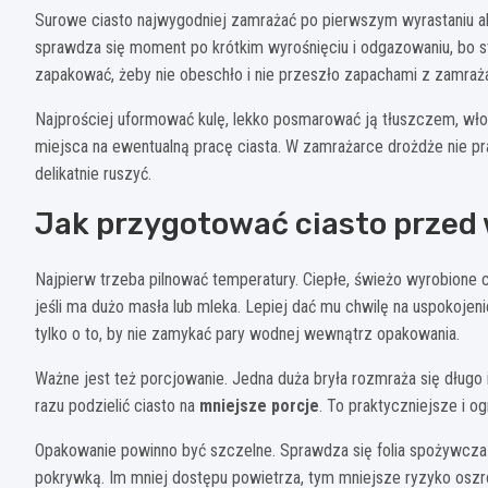
Surowe ciasto najwygodniej zamrażać po pierwszym wyrastaniu alb
sprawdza się moment po krótkim wyrośnięciu i odgazowaniu, bo str
zapakować, żeby nie obeschło i nie przeszło zapachami z zamraża
Najprościej uformować kulę, lekko posmarować ją tłuszczem, wło
miejsca na ewentualną pracę ciasta. W zamrażarce drożdże nie p
delikatnie ruszyć.
Jak przygotować ciasto przed
Najpierw trzeba pilnować temperatury. Ciepłe, świeżo wyrobione c
jeśli ma dużo masła lub mleka. Lepiej dać mu chwilę na uspokojeni
tylko o to, by nie zamykać pary wodnej wewnątrz opakowania.
Ważne jest też porcjowanie. Jedna duża bryła rozmraża się długo i 
razu podzielić ciasto na
mniejsze porcje
. To praktyczniejsze i 
Opakowanie powinno być szczelne. Sprawdza się folia spożywcza
pokrywką. Im mniej dostępu powietrza, tym mniejsze ryzyko oszro