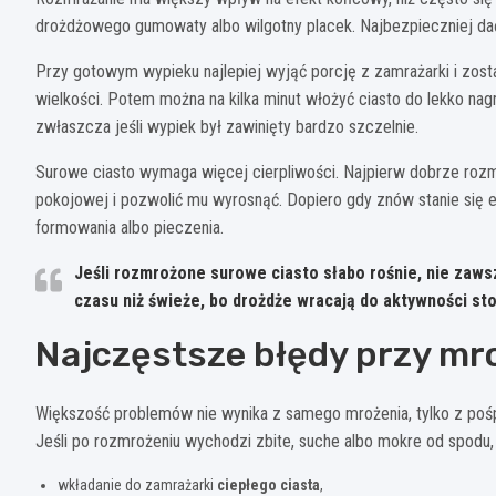
drożdżowego gumowaty albo wilgotny placek. Najbezpieczniej da
Przy gotowym wypieku najlepiej wyjąć porcję z zamrażarki i zos
wielkości. Potem można na kilka minut włożyć ciasto do lekko na
zwłaszcza jeśli wypiek był zawinięty bardzo szczelnie.
Surowe ciasto wymaga więcej cierpliwości. Najpierw dobrze roz
pokojowej i pozwolić mu wyrosnąć. Dopiero gdy znów stanie się e
formowania albo pieczenia.
Jeśli rozmrożone surowe ciasto słabo rośnie, nie zaw
czasu niż świeże
, bo drożdże wracają do aktywności st
Najczęstsze błędy przy m
Większość problemów nie wynika z samego mrożenia, tylko z pośp
Jeśli po rozmrożeniu wychodzi zbite, suche albo mokre od spodu
wkładanie do zamrażarki
ciepłego ciasta
,