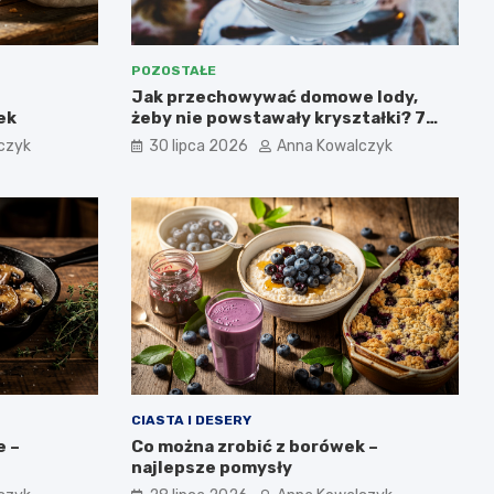
POZOSTAŁE
Jak przechowywać domowe lody,
ek
żeby nie powstawały kryształki? 7
najważniejszych zasad.
czyk
30 lipca 2026
Anna Kowalczyk
CIASTA I DESERY
e –
Co można zrobić z borówek –
najlepsze pomysły