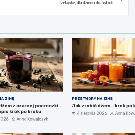
przekąskę, dla dzieci i dorosłych
A ZIMĘ
PRZETWORY NA ZIMĘ
dżem z czarnej porzeczki –
Jak zrobić dżem – krok po 
pis krok po kroku
4 sierpnia 2026
Anna Kow
 2026
Anna Kowalczyk