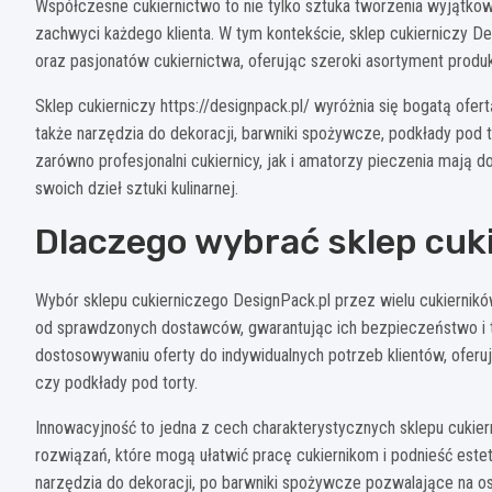
Współczesne cukiernictwo to nie tylko sztuka tworzenia wyjątkow
zachwyci każdego klienta. W tym kontekście, sklep cukierniczy De
oraz pasjonatów cukiernictwa, oferując szeroki asortyment produ
Sklep cukierniczy https://designpack.pl/ wyróżnia się bogatą ofer
także narzędzia do dekoracji, barwniki spożywcze, podkłady pod t
zarówno profesjonalni cukiernicy, jak i amatorzy pieczenia mają 
swoich dzieł sztuki kulinarnej.
Dlaczego wybrać sklep cuk
Wybór sklepu cukierniczego DesignPack.pl przez wielu cukierników
od sprawdzonych dostawców, gwarantując ich bezpieczeństwo i tr
dostosowywaniu oferty do indywidualnych potrzeb klientów, oferuj
czy podkłady pod torty.
Innowacyjność to jedna z cech charakterystycznych sklepu cukier
rozwiązań, które mogą ułatwić pracę cukiernikom i podnieść est
narzędzia do dekoracji, po barwniki spożywcze pozwalające na o