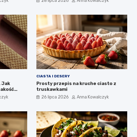
czyk
28 lipca 2026
Anna Kowalczyk
CIASTA I DESERY
. Jak
Prosty przepis na kruche ciasto z
jakość
truskawkami
IGA
czyk
26 lipca 2026
Anna Kowalczyk