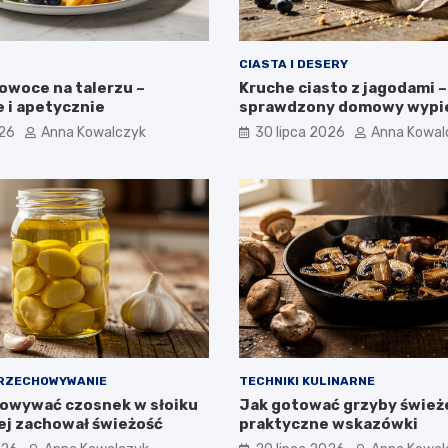
CIASTA I DESERY
owoce na talerzu –
Kruche ciasto z jagodami –
 i apetycznie
sprawdzony domowy wypi
026
Anna Kowalczyk
30 lipca 2026
Anna Kowal
PRZECHOWYWANIE
TECHNIKI KULINARNE
owywać czosnek w słoiku
Jak gotować grzyby śwież
żej zachował świeżość
praktyczne wskazówki