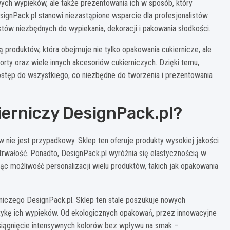
ych wypieków, ale także prezentowania ich w sposób, który
signPack.pl stanowi niezastąpione wsparcie dla profesjonalistów
któw niezbędnych do wypiekania, dekoracji i pakowania słodkości.
tą produktów, która obejmuje nie tylko opakowania cukiernicze, ale
orty oraz wiele innych akcesoriów cukierniczych. Dzięki temu,
dostęp do wszystkiego, co niezbędne do tworzenia i prezentowania
ierniczy DesignPack.pl?
 nie jest przypadkowy. Sklep ten oferuje produkty wysokiej jakości
wałość. Ponadto, DesignPack.pl wyróżnia się elastycznością w
ąc możliwość personalizacji wielu produktów, takich jak opakowania
niczego DesignPack.pl. Sklep ten stale poszukuje nowych
etykę ich wypieków. Od ekologicznych opakowań, przez innowacyjne
siągnięcie intensywnych kolorów bez wpływu na smak –