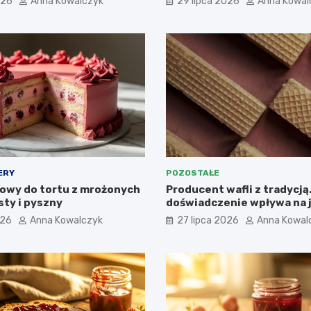
026
Anna Kowalczyk
29 lipca 2026
Anna Kowal
ERY
POZOSTAŁE
owy do tortu z mrożonych
Producent wafli z tradycją
sty i pyszny
doświadczenie wpływa na 
produktów? Przykład ZPC 
026
Anna Kowalczyk
27 lipca 2026
Anna Kowal