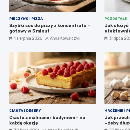
PIECZYWO I PIZZA
POZOSTAŁE
Szybki sos do pizzy z koncentratu –
Jak ułożyć 
gotowy w 5 minut
efektownie
1 sierpnia 2026
Anna Kowalczyk
31 lipca 2
CIASTA I DESERY
MROŻENIE I 
Ciasto z malinami i budyniem – na
Jak przech
każdą okazję
– żeby dłu