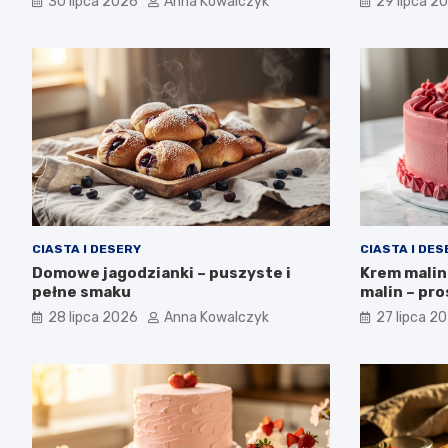
30 lipca 2026
Anna Kowalczyk
29 lipca 2
CIASTA I DESERY
CIASTA I DES
Domowe jagodzianki – puszyste i
Krem malin
pełne smaku
malin – pro
28 lipca 2026
Anna Kowalczyk
27 lipca 2