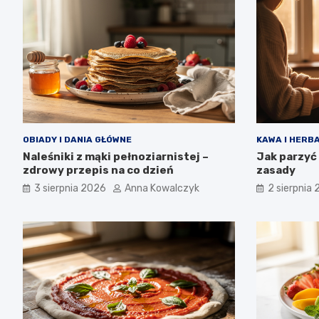
OBIADY I DANIA GŁÓWNE
KAWA I HERB
Naleśniki z mąki pełnoziarnistej –
Jak parzyć
zdrowy przepis na co dzień
zasady
3 sierpnia 2026
Anna Kowalczyk
2 sierpnia