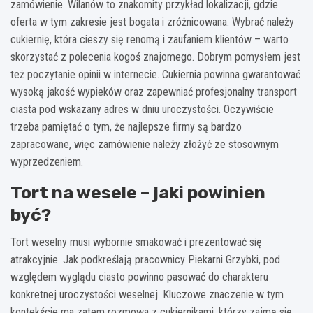
zamówienie. Wilanów to znakomity przykład lokalizacji, gdzie
oferta w tym zakresie jest bogata i zróżnicowana. Wybrać należy
cukiernię, która cieszy się renomą i zaufaniem klientów – warto
skorzystać z polecenia kogoś znajomego. Dobrym pomysłem jest
też poczytanie opinii w internecie. Cukiernia powinna gwarantować
wysoką jakość wypieków oraz zapewniać profesjonalny transport
ciasta pod wskazany adres w dniu uroczystości. Oczywiście
trzeba pamiętać o tym, że najlepsze firmy są bardzo
zapracowane, więc zamówienie należy złożyć ze stosownym
wyprzedzeniem.
Tort na wesele – jaki powinien
być?
Tort weselny musi wybornie smakować i prezentować się
atrakcyjnie. Jak podkreślają pracownicy Piekarni Grzybki, pod
względem wyglądu ciasto powinno pasować do charakteru
konkretnej uroczystości weselnej. Kluczowe znaczenie w tym
kontekście ma zatem rozmowa z cukiernikami, którzy zajmą się