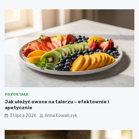
POZOSTAŁE
Jak ułożyć owoce na talerzu – efektownie i
apetycznie
31 lipca 2026
Anna Kowalczyk