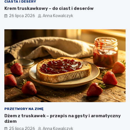
CIASTA I DESERY
Krem truskawkowy – do ciast i deserów
26 lipca 2026
Anna Kowalczyk
PRZETWORY NA ZIMĘ
Dżem z truskawek – przepis na gęsty i aromatyczny
dżem
25 lipca 2026
Anna Kowalczyk