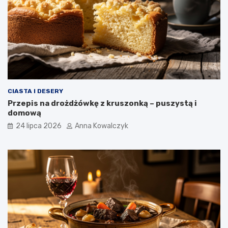
CIASTA I DESERY
Przepis na drożdżówkę z kruszonką – puszystą i
domową
24 lipca 2026
Anna Kowalczyk