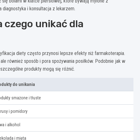
się bólami w klatce piersiowej, które bywają mylone z
 diagnostyka i konsultacja z lekarzem.
 a czego unikać dla
ikacja diety często przynosi lepsze efekty niż farmakoterapia.
ale również sposób i pora spożywania posiłków. Podobnie jak w
poszczególne produkty mogą się różnić.
odukty do unikania
odukty smażone i tłuste
trusy i pomidory
wa i alkohol
ekolada i mięta