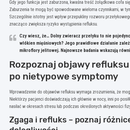
Gdy jego funkcja jest zaburzona, kwaśna treść żołądkowa cofa si
Zaburzenia te mogą być spowodowane wieloma czynnikami, w tym
Szczególnie istotny jest wpływ przepukliny rozworu przełykowego
znacząco zwiększa ryzyko wystąpienia refluksu.
Czy wiesz, że… Dolny zwieracz przełyku to nie pojedync
włókien mięśniowych? Jego prawidłowe działanie zależ
mikroflory jelitowej. Najnowsze badania wskazują równi
Rozpoznaj objawy refluksu
po nietypowe symptomy
Wprowadzenie do objawów refluksu wymaga zrozumienia, że mogą 
Niektórzy pacjenci doświadczają ich głównie w nocy, inni po posił
nasilać w okresach stresu lub podczas określonych aktywności fiz
Zgaga i refluks – poznaj różn