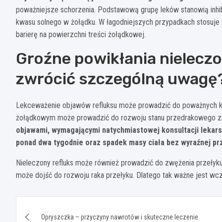
poważniejsze schorzenia. Podstawową grupę leków stanowią inhib
kwasu solnego w żołądku. W łagodniejszych przypadkach stosuje s
barierę na powierzchni treści żołądkowej.
Groźne powikłania nieleczo
zwrócić szczególną uwagę
Lekceważenie objawów refluksu może prowadzić do poważnych k
żołądkowym może prowadzić do rozwoju stanu przedrakowego zna
objawami, wymagającymi natychmiastowej konsultacji lekarsk
ponad dwa tygodnie oraz spadek masy ciała bez wyraźnej pr
Nieleczony refluks może również prowadzić do zwężenia przełyk
może dojść do rozwoju raka przełyku. Dlatego tak ważne jest wc
Nawigacja
Opryszczka – przyczyny nawrotów i skuteczne leczenie