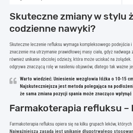
Skuteczne zmiany w stylu ż
codzienne nawyki?
Skuteczne leczenie refluksu wymaga kompleksowego podejścia 
znaczenie ma utrzymanie prawidłowej masy ciała, gdyż nadwaga zn
również unikanie obcisłej odzieży, która może uciskać na żołąde
odgrywa znaczącą rolę w nasileniu objawów, dlatego tak ważne jes
Warto wiedzieć: Uniesienie wezgłowia łóżka o 10-15 c
Najskuteczniejsza jest metoda polegająca na podłożeni
że sama zmiana pozycji spania może znacząco wpłynąć n
Farmakoterapia refluksu – k
Farmakoterapia refluksu opiera się na kilku grupach leków, który
Najważniejszą zasadą jest unikanie długotrwałego stosowan