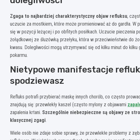
dolegliwości
Zgaga to najbardziej charakterystyczny objaw refluksu
, częs
uczucie za mostkiem, które może promieniować aż do gardła. W 
się w pozycji leżącej i po obfitych posiłkach. Uczucie pieczenia
żołądkowej ze śluzówką przełyku, która w przeciwieństwie do ż
kwasu. Dolegliwości mogą utrzymywać się od kilku minut do kilku 
pokarmu.
Nietypowe manifestacje refluks
spodziewasz
Refluks potrafi przybierać maskę innych chorób, co często prow
znajdują się: przewlekły kaszel (często mylony z objawami
zapal
zapalenia krtani.
Szczególnie niebezpieczne są objawy ze st
klasycznej zgagi
.
Wiele osób nie zdaje sobie sprawy, że przewlekłe problemy z zę