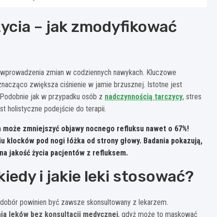
ycia – jak zmodyfikować
i wprowadzenia zmian w codziennych nawykach. Kluczowe
acząco zwiększa ciśnienie w jamie brzusznej. Istotne jest
k. Podobnie jak w przypadku osób z
nadczynnością tarczycy
, stres
t holistyczne podejście do terapii.
m może zmniejszyć objawy nocnego refluksu nawet o 67%!
u klocków pod nogi łóżka od strony głowy. Badania pokazują,
a jakość życia pacjentów z refluksem.
iedy i jakie leki stosować?
ch dobór powinien być zawsze skonsultowany z lekarzem.
ia leków bez konsultacji medycznej
, gdyż może to maskować