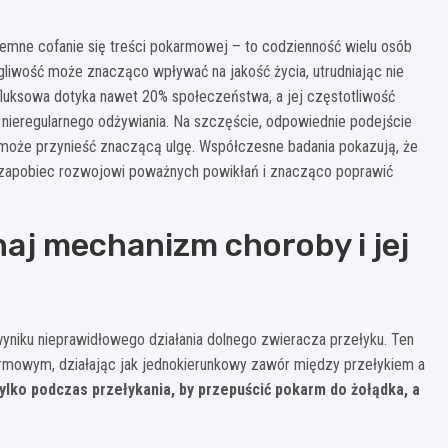
jemne cofanie się treści pokarmowej – to codzienność wielu osób
gliwość może znacząco wpływać na jakość życia, utrudniając nie
efluksowa dotyka nawet 20% społeczeństwa, a jej częstotliwość
 nieregularnego odżywiania. Na szczęście, odpowiednie podejście
a może przynieść znaczącą ulgę. Współczesne badania pokazują, że
zapobiec rozwojowi poważnych powikłań i znacząco poprawić
aj mechanizm choroby i jej
yniku nieprawidłowego działania dolnego zwieracza przełyku. Ten
armowym, działając jak jednokierunkowy zawór między przełykiem a
lko podczas przełykania, by przepuścić pokarm do żołądka, a