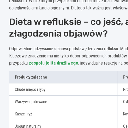
refluksem. W niektórych przypadkach choroba może manifestować 
dolegliwościami kardiologicznymi. Dlatego tak ważna jest właściwa
Dieta w refluksie – co jeść,
złagodzenia objawów?
Odpowiednie odżywianie stanowi podstawę leczenia refluksu. Modyf
Kluczowe znaczenie ma nie tylko dobór odpowiednich produktów, 
przypadku
zespołu jelita drażliwego
, indywidualne reakcje na 
Produkty zalecane
Pr
Chude mięso i ryby
Pr
Warzywa gotowane
Cy
Kasze i ryż
Ka
Jogurt naturalny
Cz