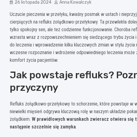
26 listopada 2024
Anna Kowalczyk
Uczucie pieczenia w przełyku, kwaśny posmak w ustach i nieprzy
cierpiących na refluks żołądkowo-przełykowy. Ta przewlekła dole
tylko spokojny sen, ale też codzienne funkcjonowanie. Choroba r
wzrasta wraz z rozpowszechnieniem się siedzącego trybu życia i
do leczenia i wprowadzenie kilku kluczowych zmian w stylu życi
wczesne rozpoznanie i wdrożenie odpowiedniego leczenia może 
komfort życia pacjentów.
Jak powstaje refluks? Pozn
przyczyny
Refluks żołądkowo-przełykowy to schorzenie, które powstaje w w
niewielki mięsień odgrywa kluczową rolę w naszym układzie pok
żołądkiem.
W prawidłowych warunkach zwieracz otwiera się ty
następnie szczelnie się zamyka
.