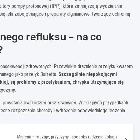
itory pompy protonowej (IPP), które zmniejszają wydzielanie
ię leki zobojętniające i preparaty alginianowe, tworzące ochronną
nego refluksu – na co
?
onsekwencji zdrowotnych. Przewlekłe drażnienie przełyku kwasem
nego jako przełyk Barretta.
Szczególnie niepokojącymi
iej, są problemy z przełykaniem, chrypka utrzymująca się
zyczyny
.
u, powstania owrzodzeń oraz krwawień. W skrajnych przypadkach
zesne rozpoznanie choroby i wdrożenie odpowiedniego leczenia.
Migrena – rodzaje, przyczyny i sposoby radzenia sobie z