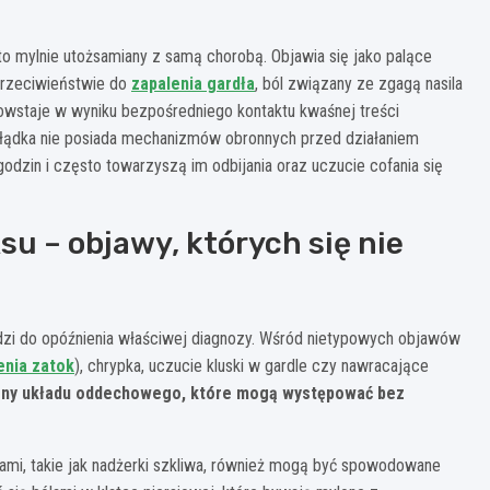
to mylnie utożsamiany z samą chorobą. Objawia się jako palące
przeciwieństwie do
zapalenia gardła
, ból związany ze zgagą nasila
 powstaje w wyniku bezpośredniego kontaktu kwaśnej treści
ołądka nie posiada mechanizmów obronnych przed działaniem
godzin i często towarzyszą im odbijania oraz uczucie cofania się
u – objawy, których się nie
adzi do opóźnienia właściwej diagnozy. Wśród nietypowych objawów
enia zatok
), chrypka, uczucie kluski w gardle czy nawracające
rony układu oddechowego, które mogą występować bez
bami, takie jak nadżerki szkliwa, również mogą być spowodowane