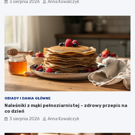
3 sierpnia 2026
Anna Kowalczyk
OBIADY I DANIA GŁÓWNE
Naleśniki z mąki pełnoziarnistej – zdrowy przepis na
co dzień
3 sierpnia 2026
Anna Kowalczyk