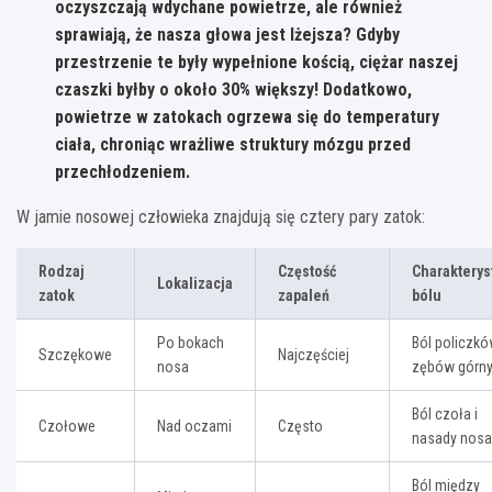
oczyszczają wdychane powietrze, ale również
sprawiają, że nasza głowa jest lżejsza? Gdyby
przestrzenie te były wypełnione kością, ciężar naszej
czaszki byłby o około 30% większy! Dodatkowo,
powietrze w zatokach ogrzewa się do temperatury
ciała, chroniąc wrażliwe struktury mózgu przed
przechłodzeniem.
W jamie nosowej człowieka znajdują się cztery pary zatok:
Rodzaj
Częstość
Charakterys
Lokalizacja
zatok
zapaleń
bólu
Po bokach
Ból policzkó
Szczękowe
Najczęściej
nosa
zębów górn
Ból czoła i
Czołowe
Nad oczami
Często
nasady nosa
Ból między