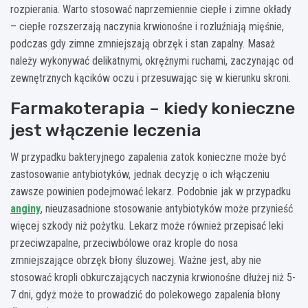
rozpierania. Warto stosować naprzemiennie ciepłe i zimne okłady
– ciepłe rozszerzają naczynia krwionośne i rozluźniają mięśnie,
podczas gdy zimne zmniejszają obrzęk i stan zapalny. Masaż
należy wykonywać delikatnymi, okrężnymi ruchami, zaczynając od
zewnętrznych kącików oczu i przesuwając się w kierunku skroni.
Farmakoterapia – kiedy konieczne
jest włączenie leczenia
W przypadku bakteryjnego zapalenia zatok konieczne może być
zastosowanie antybiotyków, jednak decyzję o ich włączeniu
zawsze powinien podejmować lekarz. Podobnie jak w przypadku
anginy
, nieuzasadnione stosowanie antybiotyków może przynieść
więcej szkody niż pożytku. Lekarz może również przepisać leki
przeciwzapalne, przeciwbólowe oraz krople do nosa
zmniejszające obrzęk błony śluzowej. Ważne jest, aby nie
stosować kropli obkurczających naczynia krwionośne dłużej niż 5-
7 dni, gdyż może to prowadzić do polekowego zapalenia błony