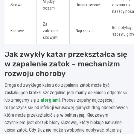
Między
Sitowe
Umiarkowanie
oczami i u
oczami
nasady nosa
Za
Ból potylicy i
Klinowe
zatokami
Najrzadziej
szczytu gło
sitowymi
Jak zwykły katar przekształca się
w zapalenie zatok – mechanizm
rozwoju choroby
Droga od zwykłego kataru do zapalenia zatok może być
zaskakująco krótka, szczególnie jeśli mamy osłabioną odporność
lub zmagamy się z
alergiami
. Proces zapalny najczęściej
rozpoczyna się od infekcji wirusowej górnych dróg oddechowych,
która może przekształcić się w bakteryjną. Kluczowym
czynnikiem jest obrzęk błony śluzowej, który blokuje naturalne
ujścia zatok. Gdy śluz nie może swobodnie odpływać, staje się