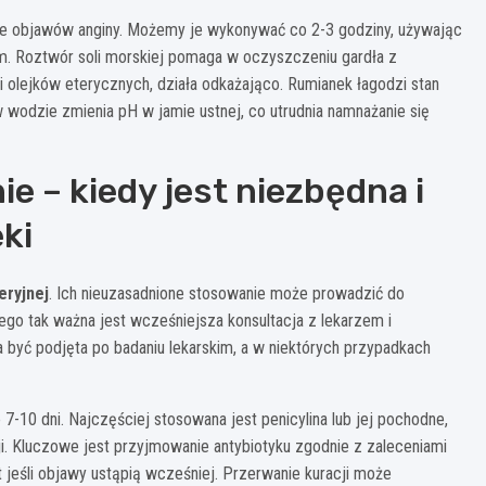
ie objawów anginy. Możemy je wykonywać co 2-3 godziny, używając
m. Roztwór soli morskiej pomaga w oczyszczeniu gardła z
ści olejków eterycznych, działa odkażająco. Rumianek łagodzi stan
wodzie zmienia pH w jamie ustnej, co utrudnia namnażanie się
e – kiedy jest niezbędna i
ki
eryjnej
. Ich nieuzasadnione stosowanie może prowadzić do
tego tak ważna jest wcześniejsza konsultacja z lekarzem i
 być podjęta po badaniu lekarskim, a w niektórych przypadkach
7-10 dni. Najczęściej stosowana jest penicylina lub jej pochodne,
i. Kluczowe jest przyjmowanie antybiotyku zgodnie z zaleceniami
t jeśli objawy ustąpią wcześniej. Przerwanie kuracji może