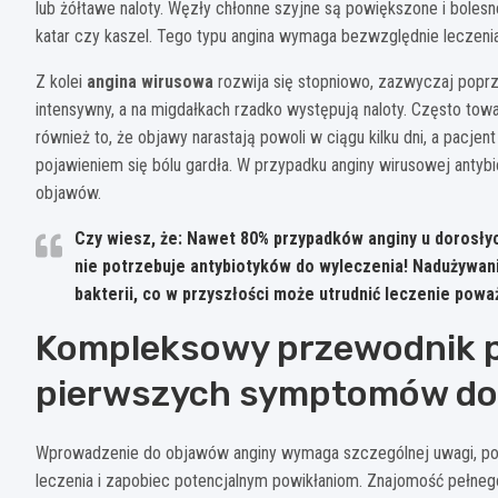
lub żółtawe naloty. Węzły chłonne szyjne są powiększone i bolesn
katar czy kaszel. Tego typu angina wymaga bezwzględnie leczeni
Z kolei
angina wirusowa
rozwija się stopniowo, zazwyczaj poprz
intensywny, a na migdałkach rzadko występują naloty. Często towa
również to, że objawy narastają powoli w ciągu kilku dni, a pacj
pojawieniem się bólu gardła. W przypadku anginy wirusowej antybio
objawów.
Czy wiesz, że: Nawet 80% przypadków anginy u dorosł
nie potrzebuje antybiotyków do wyleczenia! Nadużywan
bakterii, co w przyszłości może utrudnić leczenie poważ
Kompleksowy przewodnik p
pierwszych symptomów do 
Wprowadzenie do objawów anginy wymaga szczególnej uwagi, po
leczenia i zapobiec potencjalnym powikłaniom. Znajomość pełne