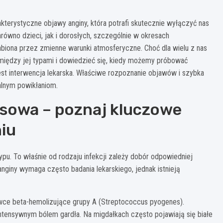
kterystyczne objawy anginy, która potrafi skutecznie wyłączyć nas
ówno dzieci, jak i dorosłych, szczególnie w okresach
biona przez zmienne warunki atmosferyczne. Choć dla wielu z nas
 między jej typami i dowiedzieć się, kiedy możemy próbować
est interwencja lekarska. Właściwe rozpoznanie objawów i szybka
alnym powikłaniom.
usowa – poznaj kluczowe
niu
ypu. To właśnie od rodzaju infekcji zależy dobór odpowiedniej
nginy wymaga często badania lekarskiego, jednak istnieją
wce beta-hemolizujące grupy A (Streptococcus pyogenes).
tensywnym bólem gardła. Na migdałkach często pojawiają się białe