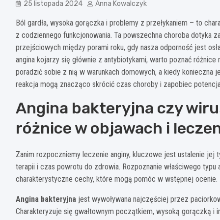
25 listopada 2024
Anna Kowalczyk
Ból gardła, wysoka gorączka i problemy z przełykaniem – to chara
z codziennego funkcjonowania. Ta powszechna choroba dotyka zar
przejściowych między porami roku, gdy nasza odporność jest osła
angina kojarzy się głównie z antybiotykami, warto poznać różnice
poradzić sobie z nią w warunkach domowych, a kiedy konieczna j
reakcja mogą znacząco skrócić czas choroby i zapobiec potencj
Angina bakteryjna czy wir
różnice w objawach i lecze
Zanim rozpoczniemy leczenie anginy, kluczowe jest ustalenie jej t
terapii i czas powrotu do zdrowia. Rozpoznanie właściwego typu a
charakterystyczne cechy, które mogą pomóc w wstępnej ocenie.
Angina bakteryjna
jest wywoływana najczęściej przez paciorko
Charakteryzuje się gwałtownym początkiem, wysoką gorączką i in