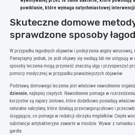
wywoływanej przez te same bakterie, które powodują a
powikłanie, które wymaga natychmiastowej interwencji 
Skuteczne domowe metody 
sprawdzone sposoby łago
W przypadku łagodnych objawów i podejrzenia anginy wirusowe
Pamiętajmy jednak, że jeśli objawy się nasilają lub nie ustępują w
sposoby leczenia mogą przynieść znaczną ulgę i przyspieszyć pro
pomocy medycznej w przypadku poważniejszych objawów.
Podstawą domowego leczenia jest właściwe nawodnienie organi
dziennie
, najlepiej ciepłych. Nawodnienie pomaga w rozrzedzeniu
korzystne są napary ziołowe, które dodatkowo posiadają właściw
naturalne salicylany, które działają przeciwgorączkowo i przeciw
ściągające, co pomaga w redukcji obrzęku migdałków. Ciepła wod
substancje antybakteryjne zawarte w miodzie. Wywar z rumianku 
gardła.