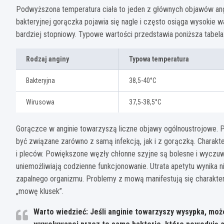
Podwyższona temperatura ciała to jeden z głównych objawów angi
bakteryjnej gorączka pojawia się nagle i często osiąga wysokie w
bardziej stopniowy. Typowe wartości przedstawia poniższa tabela
Rodzaj anginy
Typowa temperatura
Bakteryjna
38,5-40°C
Wirusowa
37,5-38,5°C
Gorączce w anginie towarzyszą liczne objawy ogólnoustrojowe. P
być związane zarówno z samą infekcją, jak i z gorączką. Charakt
i pleców. Powiększone węzły chłonne szyjne są bolesne i wyczuw
uniemożliwiają codzienne funkcjonowanie. Utrata apetytu wynika ni
zapalnego organizmu. Problemy z mową manifestują się charakt
„mowę klusek”.
Warto wiedzieć: Jeśli anginie towarzyszy wysypka, może