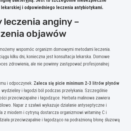
nginę bakteryjną. Jest to szczególnie niebezpieczne
lekarskiej i odpowiedniego leczenia antybiotykami.
leczenia anginy –
dzenia objawów
j, możemy wspomóc organizm domowymi metodami leczenia.
 ciągu kilku dni, konieczna jest konsultacja lekarska. Domowe
ces zdrowienia, ale nie powinny zastępować profesjonalnej
zmu i odpoczynek.
Zaleca się picie minimum 2-3 litrów płynów
 wydzieliny i łagodzi ból podczas przełykania. Szczególnie
ości przeciwzapalne i łagodzące. Herbata malinowa zawiera
bólowo. Napar z szałwii wykazuje działanie antyseptyczne i
a z miodem i cytryną dostarcza organizmowi witaminę C i
działa przeciwzapalnie i łagodząco na podrażnioną błonę śluzową