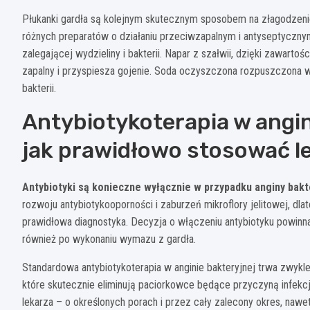
Płukanki gardła są kolejnym skutecznym sposobem na złagodzen
różnych preparatów o działaniu przeciwzapalnym i antyseptyczny
zalegającej wydzieliny i bakterii. Napar z szałwii, dzięki zawarto
zapalny i przyspiesza gojenie. Soda oczyszczona rozpuszczona w 
bakterii.
Antybiotykoterapia w angini
jak prawidłowo stosować le
Antybiotyki są konieczne wyłącznie w przypadku anginy bakt
rozwoju antybiotykooporności i zaburzeń mikroflory jelitowej, dla
prawidłowa diagnostyka. Decyzja o włączeniu antybiotyku powinna
również po wykonaniu wymazu z gardła.
Standardowa antybiotykoterapia w anginie bakteryjnej trwa zwykle 
które skutecznie eliminują paciorkowce będące przyczyną infekcj
lekarza – o określonych porach i przez cały zalecony okres, nawe