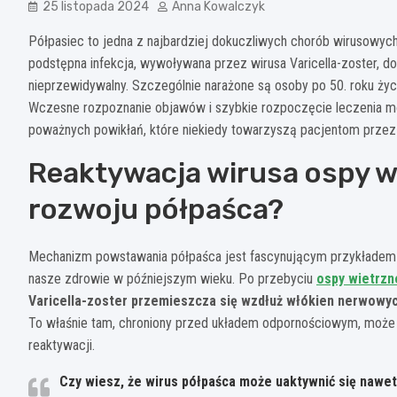
25 listopada 2024
Anna Kowalczyk
Półpasiec to jedna z najbardziej dokuczliwych chorób wirusowych
podstępna infekcja, wywoływana przez wirusa Varicella-zoster, do
nieprzewidywalny. Szczególnie narażone są osoby po 50. roku życ
Wczesne rozpoznanie objawów i szybkie rozpoczęcie leczenia m
poważnych powikłań, które niekiedy towarzyszą pacjentom przez wi
Reaktywacja wirusa ospy wi
rozwoju półpaśca?
Mechanizm powstawania półpaśca jest fascynującym przykładem 
nasze zdrowie w późniejszym wieku. Po przebyciu
ospy wietrzn
Varicella-zoster przemieszcza się wzdłuż włókien nerwowy
To właśnie tam, chroniony przed układem odpornościowym, może 
reaktywacji.
Czy wiesz, że wirus półpaśca może uaktywnić się nawet 