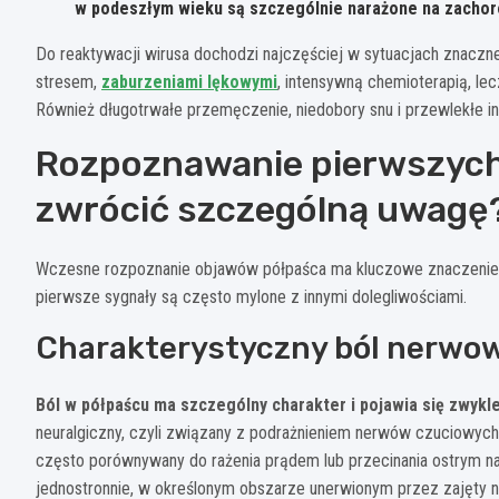
w podeszłym wieku są szczególnie narażone na zachor
Do reaktywacji wirusa dochodzi najczęściej w sytuacjach znaczn
stresem,
zaburzeniami lękowymi
, intensywną chemioterapią, l
Również długotrwałe przemęczenie, niedobory snu i przewlekłe in
Rozpoznawanie pierwszych
zwrócić szczególną uwagę
Wczesne rozpoznanie objawów półpaśca ma kluczowe znaczenie dla
pierwsze sygnały są często mylone z innymi dolegliwościami.
Charakterystyczny ból nerwow
Ból w półpaścu ma szczególny charakter i pojawia się zwykl
neuralgiczny, czyli związany z podrażnieniem nerwów czuciowych.
często porównywany do rażenia prądem lub przecinania ostrym nar
jednostronnie, w określonym obszarze unerwionym przez zajęty ne