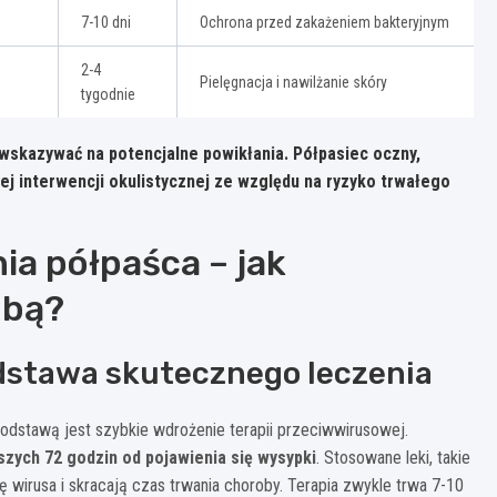
7-10 dni
Ochrona przed zakażeniem bakteryjnym
2-4
Pielęgnacja i nawilżanie skóry
tygodnie
wskazywać na potencjalne powikłania. Półpasiec oczny,
j interwencji okulistycznej ze względu na ryzyko trwałego
a półpaśca – jak
obą?
dstawa skutecznego leczenia
dstawą jest szybkie wdrożenie terapii przeciwwirusowej.
zych 72 godzin od pojawienia się wysypki
. Stosowane leki, takie
ę wirusa i skracają czas trwania choroby. Terapia zwykle trwa 7-10