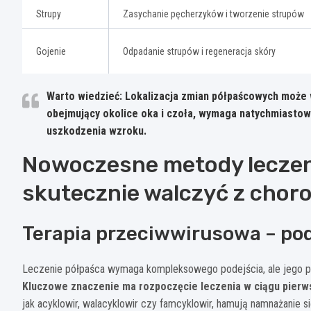
Strupy
Zasychanie pęcherzyków i tworzenie strupów
Gojenie
Odpadanie strupów i regeneracja skóry
Warto wiedzieć: Lokalizacja zmian półpaścowych może 
obejmujący okolice oka i czoła, wymaga natychmiastowe
uszkodzenia wzroku.
Nowoczesne metody leczeni
skutecznie walczyć z chor
Terapia przeciwwirusowa – po
Leczenie półpaśca wymaga kompleksowego podejścia, ale jego po
Kluczowe znaczenie ma rozpoczęcie leczenia w ciągu pierws
jak acyklowir, walacyklowir czy famcyklowir, hamują namnażanie si