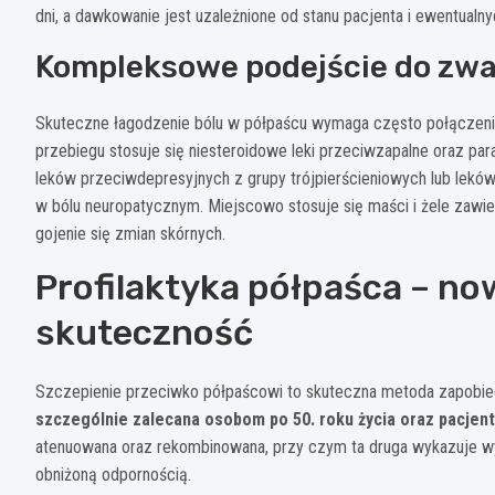
dni, a dawkowanie jest uzależnione od stanu pacjenta i ewentualn
Kompleksowe podejście do zwa
Skuteczne łagodzenie bólu w półpaścu wymaga często połączeni
przebiegu stosuje się niesteroidowe leki przeciwzapalne oraz p
leków przeciwdepresyjnych z grupy trójpierścieniowych lub lek
w bólu neuropatycznym. Miejscowo stosuje się maści i żele zawie
gojenie się zmian skórnych.
Profilaktyka półpaśca – no
skuteczność
Szczepienie przeciwko półpaścowi to skuteczna metoda zapobiega
szczególnie zalecana osobom po 50. roku życia oraz pacjen
atenuowana oraz rekombinowana, przy czym ta druga wykazuje w
obniżoną odpornością.