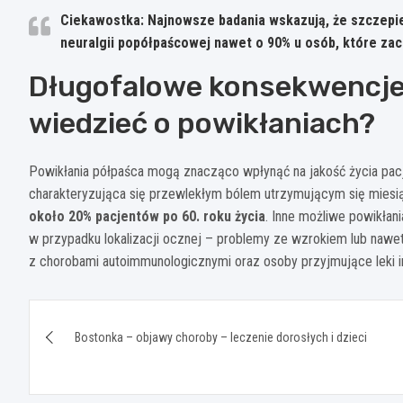
Ciekawostka: Najnowsze badania wskazują, że szczepi
neuralgii popółpaścowej nawet o 90% u osób, które za
Długofalowe konsekwencje 
wiedzieć o powikłaniach?
Powikłania półpaśca mogą znacząco wpłynąć na jakość życia pacj
charakteryzująca się przewlekłym bólem utrzymującym się miesią
około 20% pacjentów po 60. roku życia
. Inne możliwe powikłan
w przypadku lokalizacji ocznej – problemy ze wzrokiem lub nawet
z chorobami autoimmunologicznymi oraz osoby przyjmujące leki 
Nawigacja
Bostonka – objawy choroby – leczenie dorosłych i dzieci
wpisu