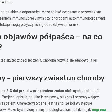
owanie.
ego osłabienia odporności. Może to być związane z przewlekłym
eczeniem immunosupresyjnym czy chorobami autoimmunologicznymi.
fekcje mogą przyczynić się do reaktywacji wirusa.
 objawów półpaśca – na co
?
 skuteczności leczenia. Choroba rozwija się etapowo, a jej
y – pierwszy zwiastun choroby
e na 2-3 dni przed wystąpieniem zmian skórnych
. Jest to ból
 Pacjenci opisują go jako intensywny, piekący i przeszywający,
zędziem. Charakterystyczne jest też to, że ból występuje
rw. Może być mylony z innymi dolegliwościami, takimi jak
migrena