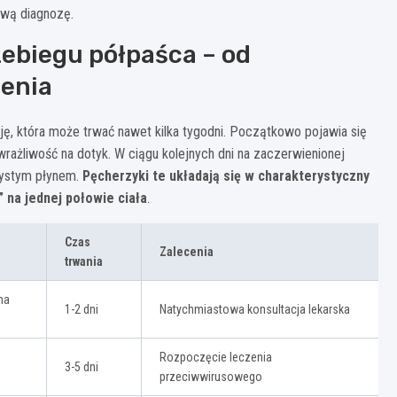
iwą diagnozę.
ebiegu półpaśca – od
enia
, która może trwać nawet kilka tygodni. Początkowo pojawia się
rażliwość na dotyk. W ciągu kolejnych dni na zaczerwienionej
zystym płynem.
Pęcherzyki te układają się w charakterystyczny
 na jednej połowie ciała
.
Czas
Zalecenia
trwania
na
1-2 dni
Natychmiastowa konsultacja lekarska
Rozpoczęcie leczenia
3-5 dni
przeciwwirusowego