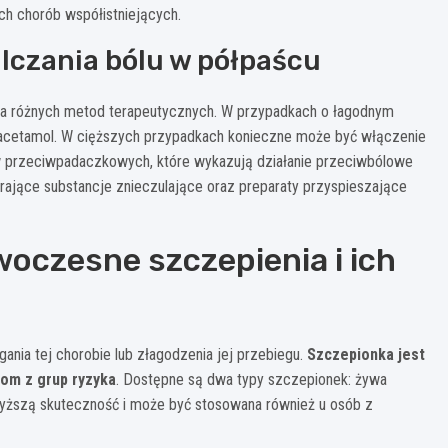
ych chorób współistniejących.
lczania bólu w półpaścu
a różnych metod terapeutycznych. W przypadkach o łagodnym
aracetamol. W cięższych przypadkach konieczne może być włączenie
ów przeciwpadaczkowych, które wykazują działanie przeciwbólowe
rające substancje znieczulające oraz preparaty przyspieszające
woczesne szczepienia i ich
nia tej chorobie lub złagodzenia jej przebiegu.
Szczepionka jest
tom z grup ryzyka
. Dostępne są dwa typy szczepionek: żywa
yższą skuteczność i może być stosowana również u osób z