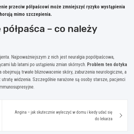
enie przeciw półpaścowi może zmniejszyć ryzyko wystąpienia
chorują mimo szczepienia.
półpaśca – co należy
enta. Najpoważniejszym z nich jest neuralgia popółpaścowa,
cami lub latami po ustąpieniu zmian skórnych.
Problem ten dotyka
ia obejmują trwałe bliznowacenie skóry, zaburzenia neurologiczne, a
 utratę widzenia. Szczególnie narażone są osoby starsze, pacjenci
immunosupresyjne.
Angina – jak skutecznie wyleczyć w domu i kiedy udać się
do lekarza