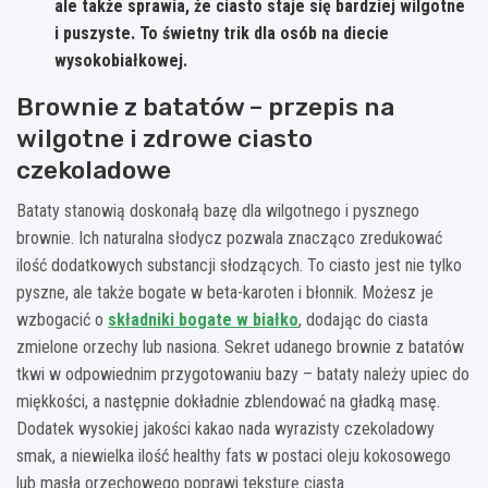
ale także sprawia, że ciasto staje się bardziej wilgotne
i puszyste. To świetny trik dla osób na diecie
wysokobiałkowej.
Brownie z batatów – przepis na
wilgotne i zdrowe ciasto
czekoladowe
Bataty stanowią doskonałą bazę dla wilgotnego i pysznego
brownie. Ich naturalna słodycz pozwala znacząco zredukować
ilość dodatkowych substancji słodzących. To ciasto jest nie tylko
pyszne, ale także bogate w beta-karoten i błonnik. Możesz je
wzbogacić o
składniki bogate w białko
, dodając do ciasta
zmielone orzechy lub nasiona. Sekret udanego brownie z batatów
tkwi w odpowiednim przygotowaniu bazy – bataty należy upiec do
miękkości, a następnie dokładnie zblendować na gładką masę.
Dodatek wysokiej jakości kakao nada wyrazisty czekoladowy
smak, a niewielka ilość healthy fats w postaci oleju kokosowego
lub masła orzechowego poprawi teksturę ciasta.