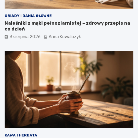
OBIADY I DANIA GŁÓWNE
Naleśniki z mąki pełnoziarnistej – zdrowy przepis na
co dzień
3 sierpnia 2026
Anna Kowalczyk
KAWA I HERBATA