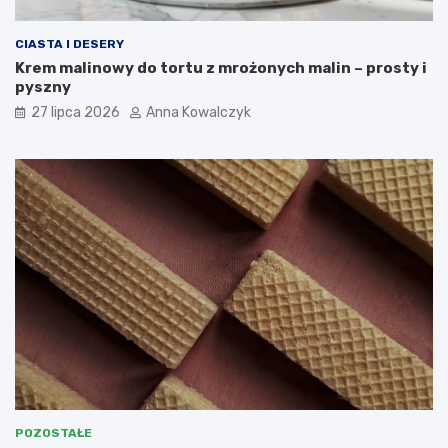
CIASTA I DESERY
Krem malinowy do tortu z mrożonych malin – prosty i
pyszny
27 lipca 2026
Anna Kowalczyk
POZOSTAŁE