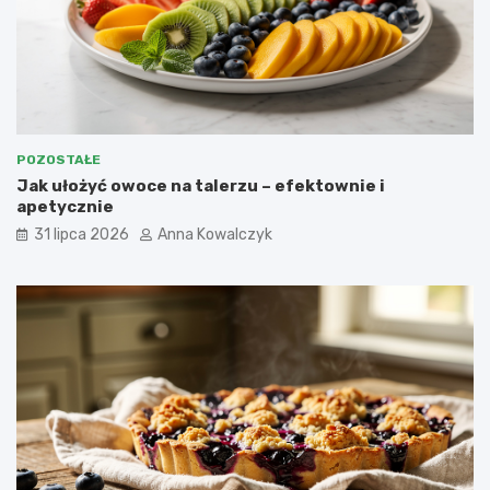
POZOSTAŁE
Jak ułożyć owoce na talerzu – efektownie i
apetycznie
31 lipca 2026
Anna Kowalczyk