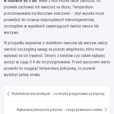
w lodówce do 5 dni
. Wiele z nich można także zamrozić, co
pozwala zachować ich świeżość na dłużej. Temperatura
przechowywania ma kluczowe znaczenie – zbyt wysoka może
prowadzić do rozwoju niepożądanych mikroorganizmów,
szczególnie w wypiekach zawierających świeże owoce lub
warzywa.
W przypadku wypieków z dodatkiem owoców lub warzyw, należy
zwrócić szczególną uwagę na poziom wilgotności, który może
wpływać na ich trwałość. Desery z batatów czy cukinii najlepiej
spożyć w ciągu 3-4 dni od przygotowania. Przed spożyciem warto
pozwolić im osiągnąć temperaturę pokojową, co pozwoli
wydobyć pełnię smaku.
Nawigacja
Niskokaloryczne przekąski – co można przygotować na imprezę
wpisu
Najbardziej kaloryczne jedzenie – czego powinieneś unikać