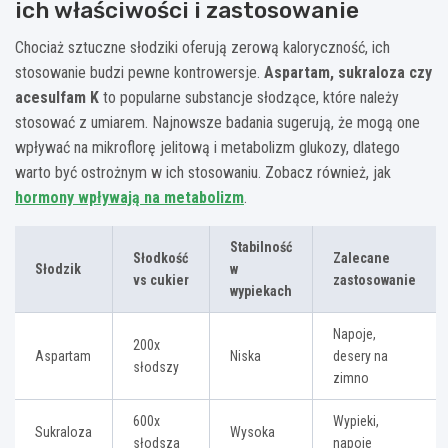
ich właściwości i zastosowanie
Chociaż sztuczne słodziki oferują zerową kaloryczność, ich
stosowanie budzi pewne kontrowersje.
Aspartam, sukraloza czy
acesulfam K
to popularne substancje słodzące, które należy
stosować z umiarem. Najnowsze badania sugerują, że mogą one
wpływać na mikroflorę jelitową i metabolizm glukozy, dlatego
warto być ostrożnym w ich stosowaniu. Zobacz również, jak
hormony wpływają na metabolizm
.
Stabilność
Słodkość
Zalecane
Słodzik
w
vs cukier
zastosowanie
wypiekach
Napoje,
200x
Aspartam
Niska
desery na
słodszy
zimno
600x
Wypieki,
Sukraloza
Wysoka
słodsza
napoje