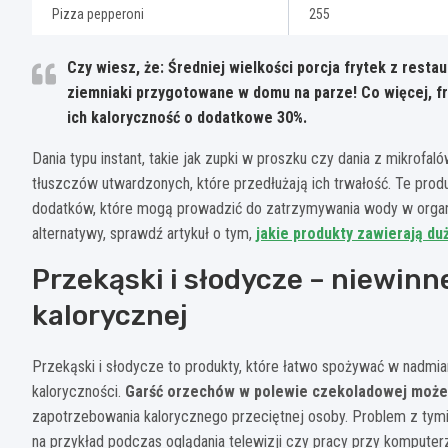
Pizza pepperoni
255
Czy wiesz, że: Średniej wielkości porcja frytek z restaur
ziemniaki przygotowane w domu na parze! Co więcej, f
ich kaloryczność o dodatkowe 30%.
Dania typu instant, takie jak zupki w proszku czy dania z mikrof
tłuszczów utwardzonych, które przedłużają ich trwałość. Te produ
dodatków, które mogą prowadzić do zatrzymywania wody w organ
alternatywy, sprawdź artykuł o tym,
jakie produkty zawierają duż
Przekąski i słodycze – niewinn
kalorycznej
Przekąski i słodycze to produkty, które łatwo spożywać w nadmia
kaloryczności.
Garść orzechów w polewie czekoladowej może 
zapotrzebowania kalorycznego przeciętnej osoby. Problem z tym
na przykład podczas oglądania telewizji czy pracy przy komputer