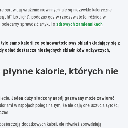
e sprawiają wrażenie niewinnych, ale są niezwykle kaloryczne.
ą „fit” lub „light”, podczas gdy w rzeczywistości różnica w
w, polecamy sprawdzić artykuł o
zdrowych zamiennikach
yle samo kalorii co pełnowartościowy obiad składający się z
gdy obiad dostarcza niezbędnych składników odżywczych,
 płynne kalorie, których nie
diecie.
Jeden duży słodzony napój gazowany może zawierać
oriami w napojach polega na tym, że nie dają one uczucia sytości,
czne.
dostarczają dodatkowych kalorii, ale również spowalniają