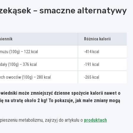
rzekąsek – smaczne alternatywy
miennik
Różnica kalorii
rmużu (100g) – 122 kcal
-414 kcal
ały (100g) – 376 kcal
-191 kcal
ych owoców (100g) – 280 kcal
-265 kcal
iedniki może zmniejszyć dzienne spożycie kalorii nawet o
ię na utratę około 2 kg! To pokazuje, jak małe zmiany mogą
pieszeniu metabolizmu, zajrzyj do artykułu o
produktach