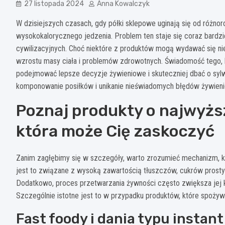
27 listopada 2024
Anna Kowalczyk
W dzisiejszych czasach, gdy półki sklepowe uginają się od róż
wysokokalorycznego jedzenia. Problem ten staje się coraz bardzie
cywilizacyjnych. Choć niektóre z produktów mogą wydawać się n
wzrostu masy ciała i problemów zdrowotnych. Świadomość tego, 
podejmować lepsze decyzje żywieniowe i skuteczniej dbać o syl
komponowanie posiłków i unikanie nieświadomych błędów żywien
Poznaj produkty o najwyższe
która może Cię zaskoczyć
Zanim zagłębimy się w szczegóły, warto zrozumieć mechanizm, któ
jest to związane z wysoką zawartością tłuszczów, cukrów prosty
Dodatkowo, proces przetwarzania żywności często zwiększa jej 
Szczególnie istotne jest to w przypadku produktów, które spożywa
Fast foody i dania typu instan