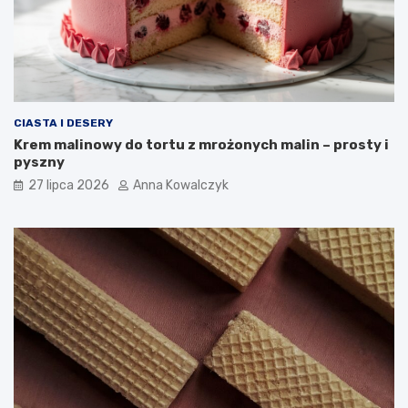
CIASTA I DESERY
Krem malinowy do tortu z mrożonych malin – prosty i
pyszny
27 lipca 2026
Anna Kowalczyk