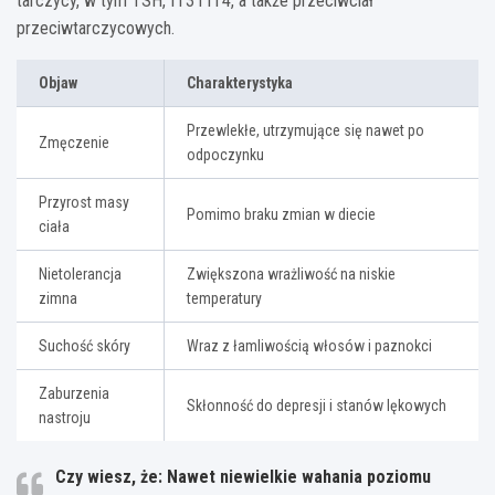
tarczycy, w tym TSH, fT3 i fT4, a także przeciwciał
przeciwtarczycowych.
Objaw
Charakterystyka
Przewlekłe, utrzymujące się nawet po
Zmęczenie
odpoczynku
Przyrost masy
Pomimo braku zmian w diecie
ciała
Nietolerancja
Zwiększona wrażliwość na niskie
zimna
temperatury
Suchość skóry
Wraz z łamliwością włosów i paznokci
Zaburzenia
Skłonność do depresji i stanów lękowych
nastroju
Czy wiesz, że: Nawet niewielkie wahania poziomu