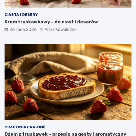
CIASTA I DESERY
Krem truskawkowy – do ciast i deserów
26 lipca 2026
Anna Kowalczyk
PRZETWORY NA ZIMĘ
Dżem z truskawek – przepis na gęsty i aromatyczny