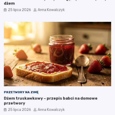
dżem
25 lipca 2026
Anna Kowalczyk
PRZETWORY NA ZIMĘ
Dżem truskawkowy – przepis babci na domowe
przetwory
25 lipca 2026
Anna Kowalczyk