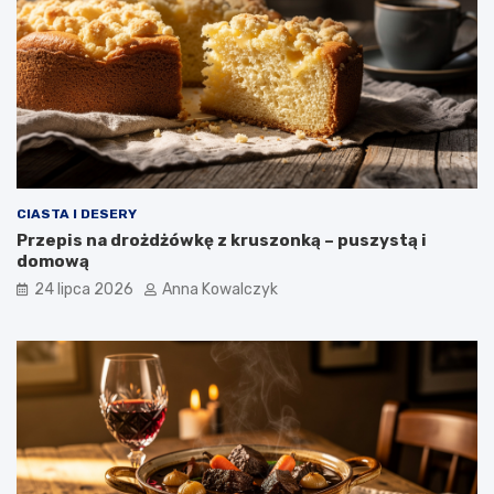
CIASTA I DESERY
Przepis na drożdżówkę z kruszonką – puszystą i
domową
24 lipca 2026
Anna Kowalczyk