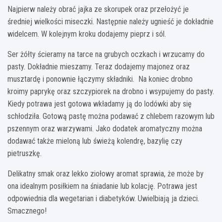
Najpierw należy obrać jajka ze skorupek oraz przełożyć je
średniej wielkości miseczki. Następnie należy ugnieść je dokładnie
widelcem. W kolejnym kroku dodajemy pieprz i sól.
Ser żółty ścieramy na tarce na grubych oczkach i wrzucamy do
pasty. Dokładnie mieszamy. Teraz dodajemy majonez oraz
musztardę i ponownie łączymy składniki. Na koniec drobno
kroimy paprykę oraz szczypiorek na drobno i wsypujemy do pasty.
Kiedy potrawa jest gotowa wkładamy ją do lodówki aby się
schłodziła. Gotową pastę można podawać z chlebem razowym lub
pszennym oraz warzywami. Jako dodatek aromatyczny można
dodawać także mieloną lub świeżą kolendrę, bazylię czy
pietruszkę.
Delikatny smak oraz lekko ziołowy aromat sprawia, że może by
ona idealnym posiłkiem na śniadanie lub kolację. Potrawa jest
odpowiednia dla wegetarian i diabetyków. Uwielbiają ja dzieci.
Smacznego!