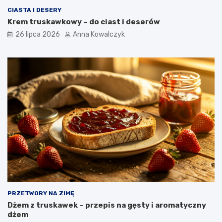
CIASTA I DESERY
Krem truskawkowy – do ciast i deserów
26 lipca 2026
Anna Kowalczyk
PRZETWORY NA ZIMĘ
Dżem z truskawek – przepis na gęsty i aromatyczny
dżem