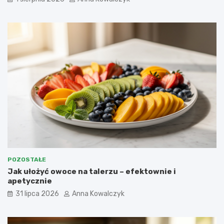
POZOSTAŁE
Jak ułożyć owoce na talerzu – efektownie i
apetycznie
31 lipca 2026
Anna Kowalczyk