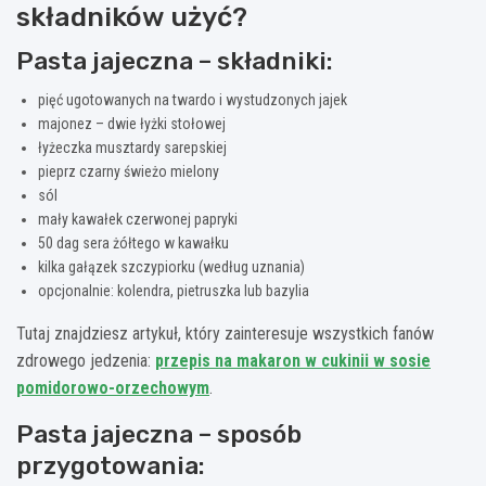
składników użyć?
Pasta jajeczna – składniki:
pięć ugotowanych na twardo i wystudzonych jajek
majonez – dwie łyżki stołowej
łyżeczka musztardy sarepskiej
pieprz czarny świeżo mielony
sól
mały kawałek czerwonej papryki
50 dag sera żółtego w kawałku
kilka gałązek szczypiorku (według uznania)
opcjonalnie: kolendra, pietruszka lub bazylia
Tutaj znajdziesz artykuł, który zainteresuje wszystkich fanów
zdrowego jedzenia:
przepis na makaron w cukinii w sosie
pomidorowo-orzechowym
.
Pasta jajeczna – sposób
przygotowania: