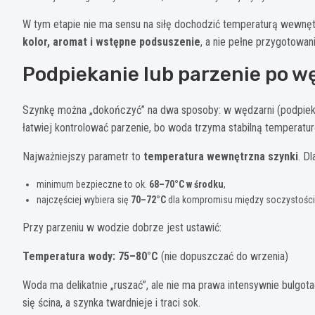
W tym etapie nie ma sensu na siłę dochodzić temperaturą wewnętr
kolor, aromat i wstępne podsuszenie
, a nie pełne przygotowan
Podpiekanie lub parzenie po w
Szynkę można „dokończyć” na dwa sposoby: w wędzarni (podpieka
łatwiej kontrolować parzenie, bo woda trzyma stabilną temperatur
Najważniejszy parametr to
temperatura wewnętrzna szynki
. D
minimum bezpieczne to ok.
68–70°C w środku
,
najczęściej wybiera się
70–72°C
dla kompromisu między soczystości
Przy parzeniu w wodzie dobrze jest ustawić:
Temperatura wody: 75–80°C
(nie dopuszczać do wrzenia)
Woda ma delikatnie „ruszać”, ale nie ma prawa intensywnie bulgot
się ścina, a szynka twardnieje i traci sok.