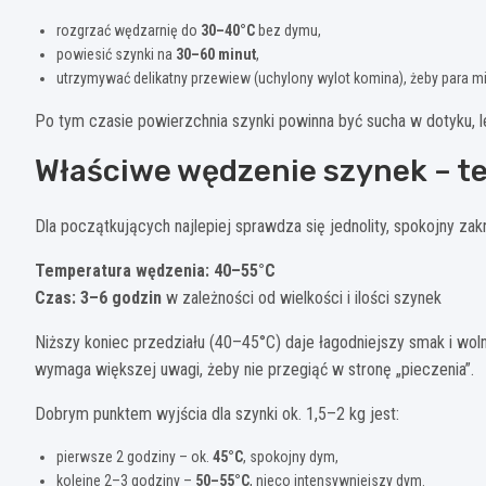
rozgrzać wędzarnię do
30–40°C
bez dymu,
powiesić szynki na
30–60 minut
,
utrzymywać delikatny przewiew (uchylony wylot komina), żeby para mi
Po tym czasie powierzchnia szynki powinna być sucha w dotyku, 
Właściwe wędzenie szynek – te
Dla początkujących najlepiej sprawdza się jednolity, spokojny zak
Temperatura wędzenia: 40–55°C
Czas: 3–6 godzin
w zależności od wielkości i ilości szynek
Niższy koniec przedziału (40–45°C) daje łagodniejszy smak i wol
wymaga większej uwagi, żeby nie przegiąć w stronę „pieczenia”.
Dobrym punktem wyjścia dla szynki ok. 1,5–2 kg jest:
pierwsze 2 godziny – ok.
45°C
, spokojny dym,
kolejne 2–3 godziny –
50–55°C
, nieco intensywniejszy dym.