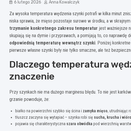
6 lutego 2026
Anna Kowalczyk
Za wysoka temperatura wędzenia szynki potrafi w kilka minut znisz
niska sprawia, że mięso pozostaje surowe w środku, a w skrajny
trzymanie konkretnego zakresu temperatur
jest ważniejsze n
skupiają się na dymie i przyprawach, a pomijają to, co naprawdę 
odpowiednią temperaturę wewnątrz szynki
. Poniżej konkretne
pierwsze własne szynki były nie tylko smaczne, ale też bezpieczn
Dlaczego temperatura wędz
znaczenie
Przy szynkach nie ma dużego marginesu błędu. To nie jest karków
grzanie powoduje, że:
białko na powierzchni szybko się ścina i
zamyka mięso
, utrudniając
tłuszcz zaczyna się wytapiać – szynka robi się
sucha, krucha i wiór
pojawia się charakterystyczna
szara obwódka
pod wierzchnią warstw