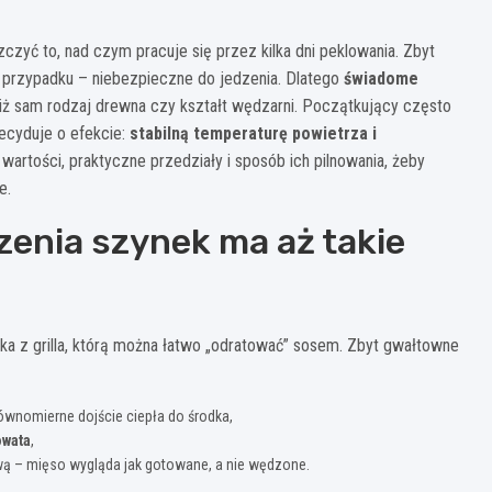
czyć to, nad czym pracuje się przez kilka dni peklowania. Zbyt
m przypadku – niebezpieczne do jedzenia. Dlatego
świadome
iż sam rodzaj drewna czy kształt wędzarni. Początkujący często
decyduje o efekcie:
stabilną temperaturę powietrza i
 wartości, praktyczne przedziały i sposób ich pilnowania, żeby
e.
enia szynek ma aż takie
ka z grilla, którą można łatwo „odratować” sosem. Zbyt gwałtowne
 równomierne dojście ciepła do środka,
owata
,
ą – mięso wygląda jak gotowane, a nie wędzone.