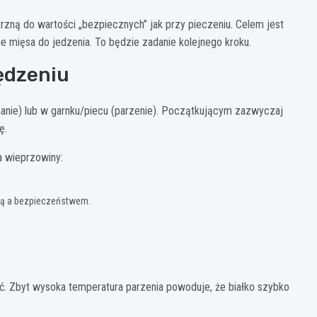
zną do wartości „bezpiecznych” jak przy pieczeniu. Celem jest
ie mięsa do jedzenia. To będzie zadanie kolejnego kroku.
ędzeniu
nie) lub w garnku/piecu (parzenie). Początkującym zazwyczaj
ę.
la wieprzowiny:
ą a bezpieczeństwem.
ać. Zbyt wysoka temperatura parzenia powoduje, że białko szybko