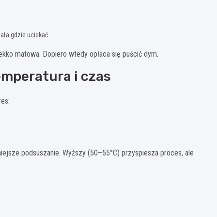
ała gdzie uciekać.
lekko matowa. Dopiero wtedy opłaca się puścić dym.
mperatura i czas
res:
niejsze podsuszanie. Wyższy (50–55°C) przyspiesza proces, ale