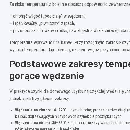
Za niska temperatura z kolei nie dosusza odpowiednio zewnętrzne
– chłonąć wilgoć i „pocić się” w wędzarni,
– łapać kwaśny, „piwniczny” zapach,
– pozostać za surowa w środku, nawet jeśli z wierzchu wygląda 
Temperatura wpływa też na barwę. Przy rozsądnym zakresie szy
wysoka temperatura daje ciemną, czasem wręcz przypaloną powier
Podstawowe zakresy tempera
gorące wędzenie
W praktyce szynki dla domowego użytku najczęściej wędzi się „na
jednak znać trzy główne zakresy:
Wędzenie na zimno: 16–22°C
– dym chłodny, proces bardzo długi (n
kiełbas dojrzewających niż typowych szynek dla początkujących.
Wędzenie na ciepło: 35–55°C
– najpopularniejszy wariant dla domo
późniejszego parzenia lub podpieku
.