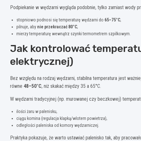
Podpiekanie w wędzarni wygląda podobnie, tylko zamiast wody pr
stopniowo podnosi się temperaturę wędzarni do
65–75°C
,
pilnuje, aby
nie przekraczać 80°C
,
mierzy temperaturę wewnątrz szynki termometrem szpilkowym.
Jak kontrolować temperatur
elektrycznej)
Bez względu na rodzaj wędzarni, stabilna temperatura jest ważnie
równe
48–50°C
, niż skakać między 35 a 65°C.
W wędzarni tradycyjnej (np. murowanej czy beczkowej) temperatu
ilości żaru w palenisku,
ciągu komina (regulacja klapką/wlotem powietrza),
odległości paleniska od komory wędzarniczej.
Praktyka pokazuje, że warto ustawiać palenisko tak, aby pracował