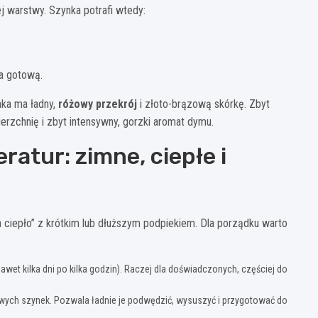
j warstwy. Szynka potrafi wtedy:
na gotową.
nka ma ładny,
różowy przekrój
i złoto-brązową skórkę. Zbyt
zchnię i zbyt intensywny, gorzki aromat dymu.
tur: zimne, ciepłe i
 ciepło” z krótkim lub dłuższym podpiekiem. Dla porządku warto
awet kilka dni po kilka godzin). Raczej dla doświadczonych, częściej do
wych szynek. Pozwala ładnie je podwędzić, wysuszyć i przygotować do