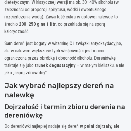
dietetycznym. W klasycznej wersji ma ok. 30–40% alkoholu (w
zależności od proporcji spirytusu, wódki i ewentualnego
rozcieńczenia wodą). Zawartość cukru w gotowej nalewce to
średnio
200–250 g na 1 litr
, co przekłada się na sporą
kaloryczność.
Sam dereń jest bogaty w witaminę C i związki antyoksydacyjne,
ale w nalewce większość tych właściwości jest mocno
ograniczona przez obróbkę i obecność alkoholu. Dereniówkę
traktuje się jako
trunek degustacyjny
– w małym kieliszku, a nie
jako „napój zdrowotny”.
Jak wybrać najlepszy dereń na
nalewkę
Dojrzałość i termin zbioru derenia na
dereniówkę
Do dereniówki najlepiej nadaje się dereń
w pełni dojrzały, ale