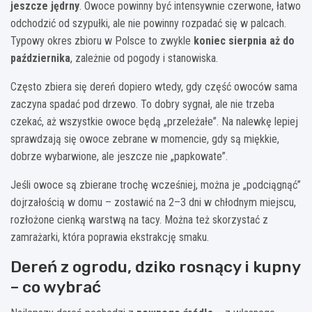
jeszcze jędrny
. Owoce powinny być intensywnie czerwone, łatwo
odchodzić od szypułki, ale nie powinny rozpadać się w palcach.
Typowy okres zbioru w Polsce to zwykle
koniec sierpnia aż do
października
, zależnie od pogody i stanowiska.
Często zbiera się dereń dopiero wtedy, gdy część owoców sama
zaczyna spadać pod drzewo. To dobry sygnał, ale nie trzeba
czekać, aż wszystkie owoce będą „przeleżałe”. Na nalewkę lepiej
sprawdzają się owoce zebrane w momencie, gdy są miękkie,
dobrze wybarwione, ale jeszcze nie „papkowate”.
Jeśli owoce są zbierane trochę wcześniej, można je „podciągnąć”
dojrzałością w domu – zostawić na 2–3 dni w chłodnym miejscu,
rozłożone cienką warstwą na tacy. Można też skorzystać z
zamrażarki, która poprawia ekstrakcję smaku.
Dereń z ogrodu, dziko rosnący i kupny
– co wybrać