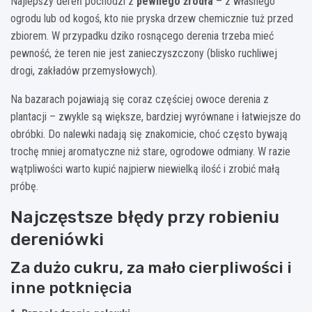
Najlepszy dereń pochodzi z
pewnego źródła
– z własnego
ogrodu lub od kogoś, kto nie pryska drzew chemicznie tuż przed
zbiorem. W przypadku dziko rosnącego derenia trzeba mieć
pewność, że teren nie jest zanieczyszczony (blisko ruchliwej
drogi, zakładów przemysłowych).
Na bazarach pojawiają się coraz częściej owoce derenia z
plantacji – zwykle są większe, bardziej wyrównane i łatwiejsze do
obróbki. Do nalewki nadają się znakomicie, choć często bywają
trochę mniej aromatyczne niż stare, ogrodowe odmiany. W razie
wątpliwości warto kupić najpierw niewielką ilość i zrobić małą
próbę.
Najczęstsze błędy przy robieniu
dereniówki
Za dużo cukru, za mało cierpliwości i
inne potknięcia