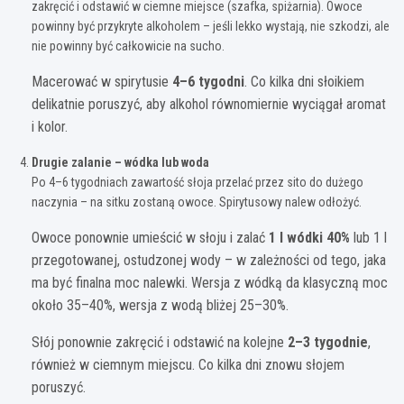
zakręcić i odstawić w ciemne miejsce (szafka, spiżarnia). Owoce
powinny być przykryte alkoholem – jeśli lekko wystają, nie szkodzi, ale
nie powinny być całkowicie na sucho.
Macerować w spirytusie
4–6 tygodni
. Co kilka dni słoikiem
delikatnie poruszyć, aby alkohol równomiernie wyciągał aromat
i kolor.
Drugie zalanie – wódka lub woda
Po 4–6 tygodniach zawartość słoja przelać przez sito do dużego
naczynia – na sitku zostaną owoce. Spirytusowy nalew odłożyć.
Owoce ponownie umieścić w słoju i zalać
1 l wódki 40%
lub 1 l
przegotowanej, ostudzonej wody – w zależności od tego, jaka
ma być finalna moc nalewki. Wersja z wódką da klasyczną moc
około 35–40%, wersja z wodą bliżej 25–30%.
Słój ponownie zakręcić i odstawić na kolejne
2–3 tygodnie
,
również w ciemnym miejscu. Co kilka dni znowu słojem
poruszyć.