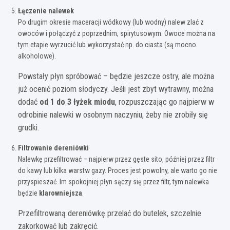
Łączenie nalewek
Po drugim okresie maceracji wódkowy (lub wodny) nalew zlać z
owoców i połączyć z poprzednim, spirytusowym. Owoce można na
tym etapie wyrzucić lub wykorzystać np. do ciasta (są mocno
alkoholowe).
Powstały płyn spróbować – będzie jeszcze ostry, ale można
już ocenić poziom słodyczy. Jeśli jest zbyt wytrawny, można
dodać
od 1 do 3 łyżek miodu
, rozpuszczając go najpierw w
odrobinie nalewki w osobnym naczyniu, żeby nie zrobiły się
grudki.
Filtrowanie dereniówki
Nalewkę przefiltrować – najpierw przez gęste sito, później przez filtr
do kawy lub kilka warstw gazy. Proces jest powolny, ale warto go nie
przyspieszać. Im spokojniej płyn sączy się przez filtr, tym nalewka
będzie
klarowniejsza
.
Przefiltrowaną dereniówkę przelać do butelek, szczelnie
zakorkować lub zakręcić.