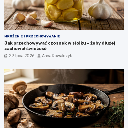
MROŻENIE I PRZECHOWYWANIE
Jak przechowywać czosnek w słoiku – żeby dłużej
zachował świeżość
29 lipca 2026
Anna Kowalczyk