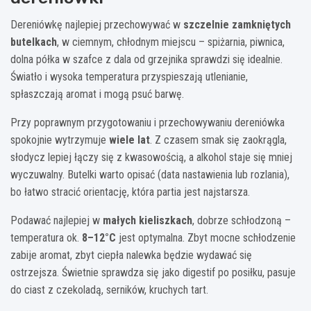
Dereniówkę najlepiej przechowywać w
szczelnie zamkniętych
butelkach
, w ciemnym, chłodnym miejscu – spiżarnia, piwnica,
dolna półka w szafce z dala od grzejnika sprawdzi się idealnie.
Światło i wysoka temperatura przyspieszają utlenianie,
spłaszczają aromat i mogą psuć barwę.
Przy poprawnym przygotowaniu i przechowywaniu dereniówka
spokojnie wytrzymuje
wiele lat
. Z czasem smak się zaokrągla,
słodycz lepiej łączy się z kwasowością, a alkohol staje się mniej
wyczuwalny. Butelki warto opisać (data nastawienia lub rozlania),
bo łatwo stracić orientację, która partia jest najstarsza.
Podawać najlepiej w
małych kieliszkach
, dobrze schłodzoną –
temperatura ok.
8–12°C
jest optymalna. Zbyt mocne schłodzenie
zabije aromat, zbyt ciepła nalewka będzie wydawać się
ostrzejsza. Świetnie sprawdza się jako digestif po posiłku, pasuje
do ciast z czekoladą, serników, kruchych tart.