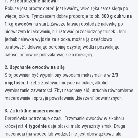
1. Przesłodzenie nalewki
Pokusa jest prosta: dereń jest kwaśny, więc ręka sama sięga po
więcej cukru. Tymczasem dobre proporcje to ok.
300 g cukru na
1 kg owoców
na start. Zawsze łatwiej dosłodzić nalewkę po
pierwszym leżakowaniu, niż ratować przesłodzony trunek. Jeśli
jednak nalewka wyjdzie za słodka, można ją częściowo
„uratować”, dolewając odrobinę czystej wódki i pozwalając
całości ponownie poleżakować kilka miesięcy.
2. Upychanie owoców na siłę
Słój powinien być wypełniony owocami maksymalnie w
2/3
objętości
. Trzeba zostawić miejsce na cukier, alkohol i
wymieszanie zawartości. Zbyt napchany słój utrudnia równomierne
macerowanie i sprzyja powstawaniu „kieszeni” powietrznych.
3. Za krótkie macerowanie
Dereniówka potrzebuje czasu. Trzymanie owoców w alkoholu
krócej niż
4 tygodnie
daje płaski, mało wyrazisty smak. Druga
maceracja (na wódce lub wodzie) nie jest obowiązkowa, ale