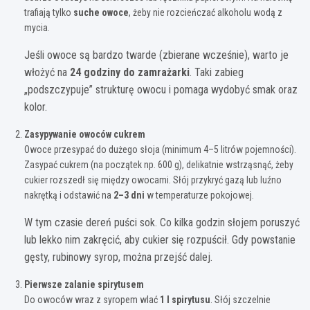
trafiają tylko
suche owoce
, żeby nie rozcieńczać alkoholu wodą z
mycia.
Jeśli owoce są bardzo twarde (zbierane wcześnie), warto je
włożyć na
24 godziny do zamrażarki
. Taki zabieg
„podszczypuje” strukturę owocu i pomaga wydobyć smak oraz
kolor.
Zasypywanie owoców cukrem
Owoce przesypać do dużego słoja (minimum 4–5 litrów pojemności).
Zasypać cukrem (na początek np. 600 g), delikatnie wstrząsnąć, żeby
cukier rozszedł się między owocami. Słój przykryć gazą lub luźno
nakrętką i odstawić na
2–3 dni
w temperaturze pokojowej.
W tym czasie dereń puści sok. Co kilka godzin słojem poruszyć
lub lekko nim zakręcić, aby cukier się rozpuścił. Gdy powstanie
gęsty, rubinowy syrop, można przejść dalej.
Pierwsze zalanie spirytusem
Do owoców wraz z syropem wlać
1 l spirytusu
. Słój szczelnie