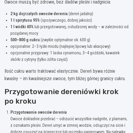
Owoce muszą być zdrowe, bez śladów pleśni i nadgnicia.
2 kg dojrzałych owoców derenia
(dereń jadalny)
1 l spirytusu 95%
(spożywczego, dobrej jakości)
1 l wódki 40%
lub przegotowanej, ostudzonej wody – w zależności od
pożądanej mocy
500–800 g cukru
(zwykle optymalnie ok. 600 g)
opcjonalnie: 2–3 łyżki miodu (najlepiej lipowy lub akacjowy)
opcjonalnie przyprawy: 1 laska cynamonu, 3–4 goździki, kawałek
skórki z cytryny (tylko żółta część)
Ilość cukru warto traktować elastycznie. Dereń bywa różnie
kwaśny – im kwaśniejsze owoce, tym bliżej górnej granicy cukru.
Przygotowanie dereniówki krok
po kroku
Przygotowanie owoców derenia
Owoce dokładnie przebrać – odrzucić wszystkie nadgnite, z plamami,
z oznakami pleśni. Dereń umyć w zimnej wodzie, odsączyć na sicie i
dobrze osuszyć na ściereczce lub ręczniku papierowym. Na nalewkę