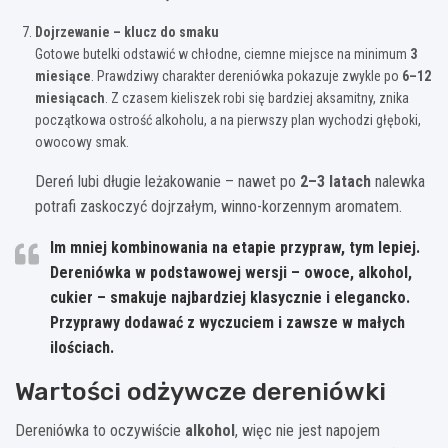
Dojrzewanie – klucz do smaku
Gotowe butelki odstawić w chłodne, ciemne miejsce na minimum
3
miesiące
. Prawdziwy charakter dereniówka pokazuje zwykle po
6–12
miesiącach
. Z czasem kieliszek robi się bardziej aksamitny, znika
początkowa ostrość alkoholu, a na pierwszy plan wychodzi głęboki,
owocowy smak.
Dereń lubi długie leżakowanie – nawet po
2–3 latach
nalewka
potrafi zaskoczyć dojrzałym, winno-korzennym aromatem.
Im mniej kombinowania na etapie przypraw, tym lepiej.
Dereniówka w podstawowej wersji – owoce, alkohol,
cukier – smakuje najbardziej klasycznie i elegancko.
Przyprawy dodawać z wyczuciem i zawsze w małych
ilościach.
Wartości odżywcze dereniówki
Dereniówka to oczywiście
alkohol
, więc nie jest napojem