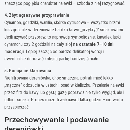
znacząco pogłębia charakter nalewki – szkoda z niej rezygnować.
4. Zbyt agresywne przyprawianie
Cynamon, goździki, wanilia, skórka cytrusowa – wszystko brzmi
kusząco, ale w dereniówce bardzo łatwo „przykryć” smak owocu.
Jeśli używać przypraw, to naprawdę symbolicznie: kawałek laski
cynamonu czy 2 goździki na cały słój
na ostatnie 7–10 dni
maceracji
. Lepiej zacząć od bardzo delikatnej wersji i
ewentualnie doprawić kolejną partię bardziej śmiało.
5. Pomijanie klarowania
Niefiltrowana dereniówka, choć smaczna, potrafi mieć lekko
„mączne” odczucie w ustach i osad w kieliszku. Przelanie nalewki
przez filtr do kawy lub gęstą gazę poprawia nie tylko wygląd, ale i
odbiór smaku. Proces może trwać nawet kilka godzin – nie warto
przyspieszać.
Przechowywanie i podawanie
dereniówki