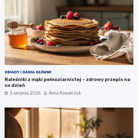
OBIADY I DANIA GŁÓWNE
Naleśniki z mąki pełnoziarnistej – zdrowy przepis na
co dzień
3 sierpnia 2026
Anna Kowalczyk