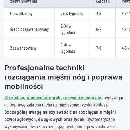
zaawansowania
ćwiczeń
Powt
Początkujący
2x w tygodniu
4-5
3 x 1
2-3x w
Średniozaawansowany
6-7
4 x 1
tygodniu
3-4x w
Zaawansowany
7-8
4-5 x
tygodniu
Profesjonalne techniki
rozciągania mięśni nóg i poprawa
mobilności
Stretching stanowi integralną część treningu nóg
, wpływając
na poprawę zakresu ruchu i zmniejszenie ryzyka kontuzji.
Szczególną uwagę należy zwrócić na rozciąganie mięśni
czworogłowych, dwugłowych oraz łydek
. Systematyczne
wykonywanie ćwiczeń rozciągających pomaga w zachowaniu