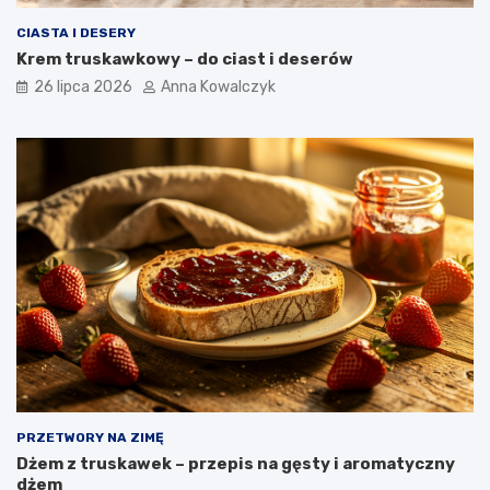
CIASTA I DESERY
Krem truskawkowy – do ciast i deserów
26 lipca 2026
Anna Kowalczyk
PRZETWORY NA ZIMĘ
Dżem z truskawek – przepis na gęsty i aromatyczny
dżem