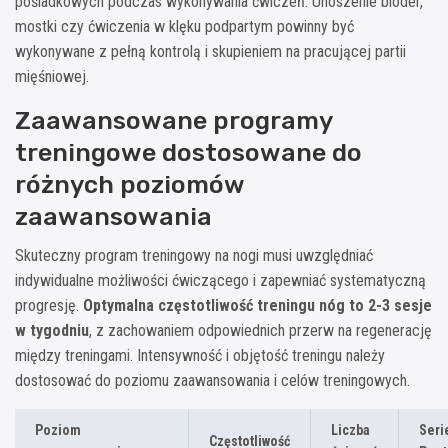
pośladkowych podczas wykonywania ćwiczeń. Unoszenie bioder,
mostki czy ćwiczenia w klęku podpartym powinny być
wykonywane z pełną kontrolą i skupieniem na pracującej partii
mięśniowej.
Zaawansowane programy
treningowe dostosowane do
różnych poziomów
zaawansowania
Skuteczny program treningowy na nogi musi uwzględniać
indywidualne możliwości ćwiczącego i zapewniać systematyczną
progresję.
Optymalna częstotliwość treningu nóg to 2-3 sesje
w tygodniu
, z zachowaniem odpowiednich przerw na regenerację
między treningami. Intensywność i objętość treningu należy
dostosować do poziomu zaawansowania i celów treningowych.
Poziom
Liczba
Seri
Częstotliwość