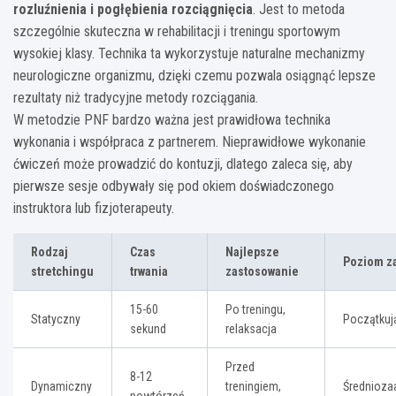
rozluźnienia i pogłębienia rozciągnięcia
. Jest to metoda
szczególnie skuteczna w rehabilitacji i treningu sportowym
wysokiej klasy. Technika ta wykorzystuje naturalne mechanizmy
neurologiczne organizmu, dzięki czemu pozwala osiągnąć lepsze
rezultaty niż tradycyjne metody rozciągania.
W metodzie PNF bardzo ważna jest prawidłowa technika
wykonania i współpraca z partnerem. Nieprawidłowe wykonanie
ćwiczeń może prowadzić do kontuzji, dlatego zaleca się, aby
pierwsze sesje odbywały się pod okiem doświadczonego
instruktora lub fizjoterapeuty.
Rodzaj
Czas
Najlepsze
Poziom z
stretchingu
trwania
zastosowanie
15-60
Po treningu,
Statyczny
Początku
sekund
relaksacja
Przed
8-12
Dynamiczny
treningiem,
Średnioz
powtórzeń