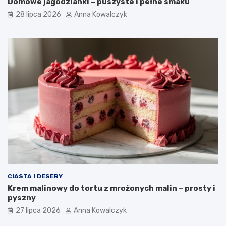
Domowe jagodzianki – puszyste i pełne smaku
28 lipca 2026
Anna Kowalczyk
CIASTA I DESERY
Krem malinowy do tortu z mrożonych malin – prosty i
pyszny
27 lipca 2026
Anna Kowalczyk