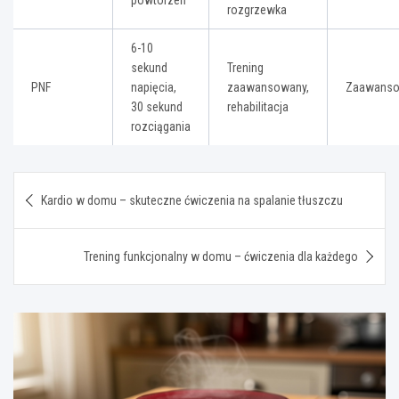
rozgrzewka
6-10
sekund
Trening
PNF
napięcia,
zaawansowany,
Zaawans
30 sekund
rehabilitacja
rozciągania
Nawigacja
Kardio w domu – skuteczne ćwiczenia na spalanie tłuszczu
wpisu
Trening funkcjonalny w domu – ćwiczenia dla każdego