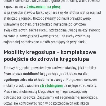
chcesz kompleksowo zadbać o górne partie ciała, warto również
zapoznać się z
ćwiczeniami na plecy
.
W przypadku stawów barkowych niezwykle istotna jest praca nad
stabilizacją łopatki. Rozpoczynamy od nauki prawidłowego
ustawienia łopatek, przechodząc następnie do ćwiczeń
zwiększających zakres ruchu. Szczególną uwagę należy zwrócić
na rotacje zewnętrzne i wewnętrzne – te ruchy często są
najbardziej ograniczone u osób pracujących przy biurku.
Mobility kręgosłupa – kompleksowe
podejście do zdrowia kręgosłupa
Zdrowy kręgosłup powinien być zarówno stabilny, jak i mobilny.
Prawidłowa mobilność kręgosłupa jest kluczowa dla
ogólnego zdrowia układu nerwowego
. Połączenie ćwiczeń
mobility z odpowiednim
stretchingiem
da najlepsze rezultaty.
Praca nad mobilnością kręgosłupa wymaga szczególnej
ostrożności i precyzji. Zaczynamy od segmentarnej mobilizacji,
ucząc się kontrolować ruch w poszczególnych odcinkach