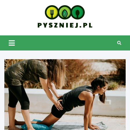
Skip
to
content
pyszniej.pl