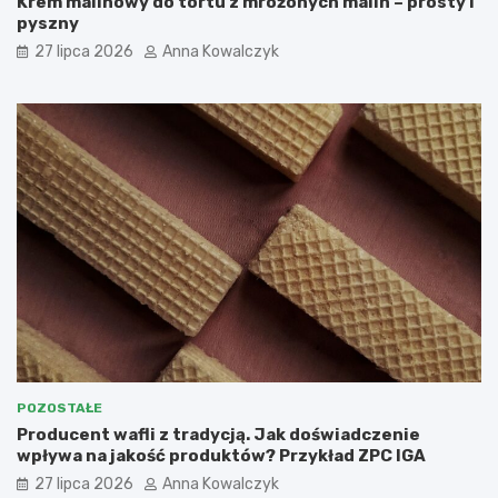
Krem malinowy do tortu z mrożonych malin – prosty i
pyszny
27 lipca 2026
Anna Kowalczyk
POZOSTAŁE
Producent wafli z tradycją. Jak doświadczenie
wpływa na jakość produktów? Przykład ZPC IGA
27 lipca 2026
Anna Kowalczyk