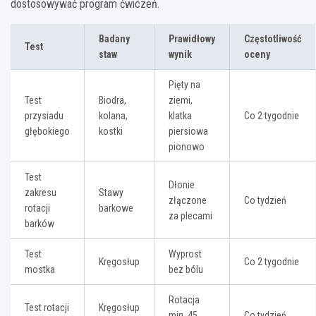
dostosowywać program ćwiczeń.
Badany
Prawidłowy
Częstotliwość
Test
staw
wynik
oceny
Pięty na
Test
Biodra,
ziemi,
przysiadu
kolana,
klatka
Co 2 tygodnie
głębokiego
kostki
piersiowa
pionowo
Test
Dłonie
zakresu
Stawy
złączone
Co tydzień
rotacji
barkowe
za plecami
barków
Test
Wyprost
Kręgosłup
Co 2 tygodnie
mostka
bez bólu
Rotacja
Test rotacji
Kręgosłup
min. 45
Co tydzień