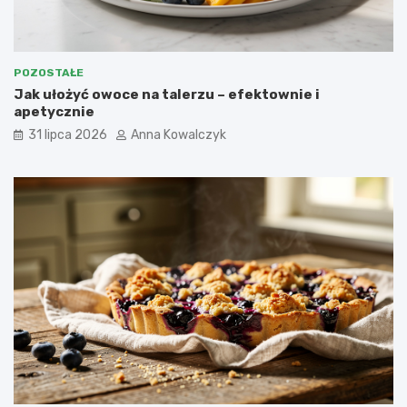
POZOSTAŁE
Jak ułożyć owoce na talerzu – efektownie i
apetycznie
31 lipca 2026
Anna Kowalczyk