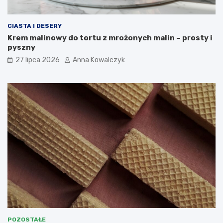
CIASTA I DESERY
Krem malinowy do tortu z mrożonych malin – prosty i
pyszny
27 lipca 2026
Anna Kowalczyk
POZOSTAŁE