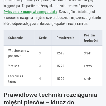
kręgosłupa. Te partie możemy skutecznie trenować poprzez
ćwiczenia z masą własnego ciała
. Szczególnie istotne jest
zwrócenie uwagi na mięśnie czworoboczne i najszersze grzbietu,
które odpowiadają za stabilizację łopatek i ruchy ramion.
Poziom
Ćwiczenie
Serie
Powtórzenia
trudności
Wiosłowanie w
3
12-15
Średni
podporze
Y-raises
3
15-20
Łatwy
Facepulls z
4
15-20
Średni
taśmą
Prawidłowe techniki rozciągania
mięśni pleców – klucz do