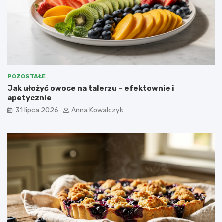
POZOSTAŁE
Jak ułożyć owoce na talerzu – efektownie i
apetycznie
31 lipca 2026
Anna Kowalczyk