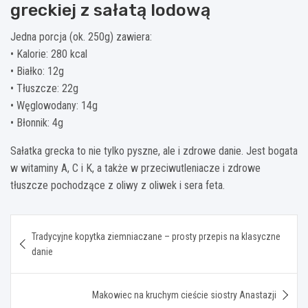
greckiej z sałatą lodową
Jedna porcja (ok. 250g) zawiera:
• Kalorie: 280 kcal
• Białko: 12g
• Tłuszcze: 22g
• Węglowodany: 14g
• Błonnik: 4g
Sałatka grecka to nie tylko pyszne, ale i zdrowe danie. Jest bogata
w witaminy A, C i K, a także w przeciwutleniacze i zdrowe
tłuszcze pochodzące z oliwy z oliwek i sera feta.
Nawigacja
Tradycyjne kopytka ziemniaczane – prosty przepis na klasyczne
wpisu
danie
Makowiec na kruchym cieście siostry Anastazji