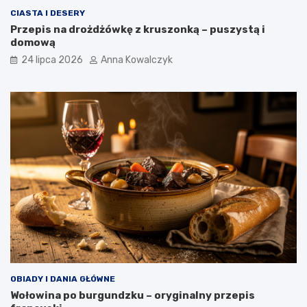
CIASTA I DESERY
Przepis na drożdżówkę z kruszonką – puszystą i
domową
24 lipca 2026
Anna Kowalczyk
OBIADY I DANIA GŁÓWNE
Wołowina po burgundzku – oryginalny przepis