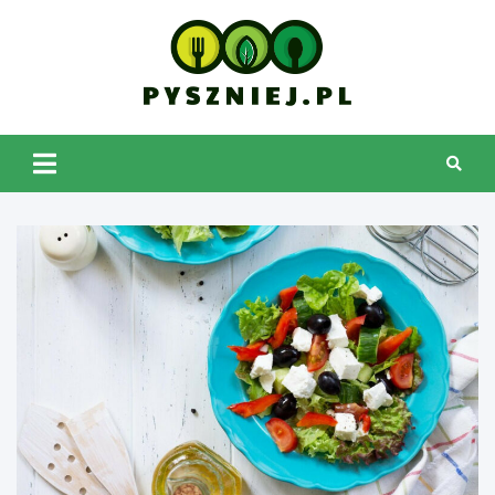
Skip
to
content
pyszniej.pl