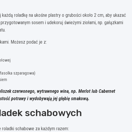
j każdą roladkę na ukośne plastry o grubości około 2 cm, aby ukazać
j przygotowanym sosem i udekoruj świeżymi ziołami, np. gałązkami
tu.
kami. Możesz podać je z:
ołowej
fasolka szparagowa)
kiem
eliszek czerwonego, wytrawnego wina, np. Merlot lub Cabernet
ustość potrawy i wydobywają jej głębię smakową.
oladek schabowych
e roladki schabowe za każdym razem: