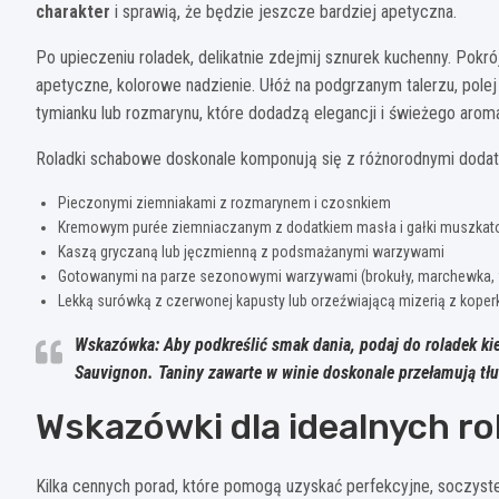
charakter
i sprawią, że będzie jeszcze bardziej apetyczna.
Po upieczeniu roladek, delikatnie zdejmij sznurek kuchenny. Pokró
apetyczne, kolorowe nadzienie. Ułóż na podgrzanym talerzu, pole
tymianku lub rozmarynu, które dodadzą elegancji i świeżego aroma
Roladki schabowe doskonale komponują się z różnorodnymi dodat
Pieczonymi ziemniakami z rozmarynem i czosnkiem
Kremowym purée ziemniaczanym z dodatkiem masła i gałki muszkat
Kaszą gryczaną lub jęczmienną z podsmażanymi warzywami
Gotowanymi na parze sezonowymi warzywami (brokuły, marchewka, 
Lekką surówką z czerwonej kapusty lub orzeźwiającą mizerią z koper
Wskazówka: Aby podkreślić smak dania, podaj do roladek ki
Sauvignon. Taniny zawarte w winie doskonale przełamują tł
Wskazówki dla idealnych r
Kilka cennych porad, które pomogą uzyskać perfekcyjne, soczyst