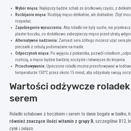
Wybór mięsa:
Najlepszy będzie schab ze środkowej części, z delikat
Rozbijanie mięsa:
Rozbijaj mięso delikatnie, ale dokładnie. Zbyt moc
rozpadać.
Zapobieganie wysuszeniu:
Aby roladki nie były suche, nie przekra
plaster boczku, co dodatkowo zabezpieczy mięso przed utratą wilgoc
Alternatywne nadzienia:
Zamiast sera żółtego możesz użyć sera pleś
pieczarki z cebulą podsmażane na maśle.
Odpoczynek mięsa:
Po wyjęciu z piekarnika, pozwól roladkom „odpo
rozłożą, a mięso będzie bardziej soczyste i łatwiejsze do krojenia.
Przechowywanie:
Upieczone roladki można przechowywać w lodówce d
temperaturze 150°C przez około 15 minut, aby odzyskały swoją socz
Wartości odżywcze roladek
serem
Roladki schabowe z boczkiem i serem to danie bogate w białko, k
również znaczące ilości witamin z grupy B
, szczególnie B12, k
cynk i żelazo.