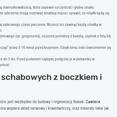
ną marmurkowatością, która zapewni soczystość i głębię smaku.
ne uderzenia mogą rozerwać strukturę mięsa i sprawić, że roladki będą się
czaj zalecanego czasu pieczenia. Możesz też zawinąć każdą roladkę w
i.
niowego (np. gorgonzola), suszone pomidory z bazylią, szpinak z fetą lub
cząć” przez 5-10 minut przed krojeniem. Dzięki temu soki równomiernie się
o 3 dni. Przed podaniem najlepiej podgrzać je w piekarniku w
ystość.
 schabowych z boczkiem i
tóre jest niezbędne do budowy i regeneracji tkanek.
Zawiera
tóra wspiera układ nerwowy i krwiotwórczy, oraz minerały takie jak