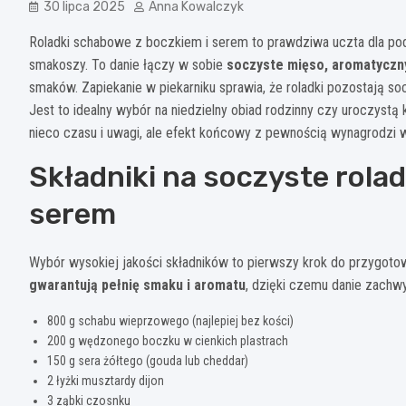
30 lipca 2025
Anna Kowalczyk
Roladki schabowe z boczkiem i serem to prawdziwa uczta dla pod
smakoszy. To danie łączy w sobie
soczyste mięso, aromatyczny
smaków. Zapiekanie w piekarniku sprawia, że roladki pozostają so
Jest to idealny wybór na niedzielny obiad rodzinny czy uroczyst
nieco czasu i uwagi, ale efekt końcowy z pewnością wynagrodzi w
Składniki na soczyste rola
serem
Wybór wysokiej jakości składników to pierwszy krok do przygot
gwarantują pełnię smaku i aromatu
, dzięki czemu danie zachwy
800 g schabu wieprzowego (najlepiej bez kości)
200 g wędzonego boczku w cienkich plastrach
150 g sera żółtego (gouda lub cheddar)
2 łyżki musztardy dijon
3 ząbki czosnku