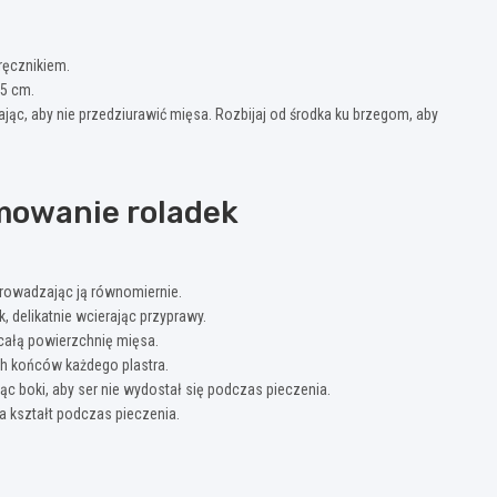
ręcznikiem.
,5 cm.
ając, aby nie przedziurawić mięsa. Rozbijaj od środka ku brzegom, aby
mowanie roladek
prowadzając ją równomiernie.
delikatnie wcierając przyprawy.
 całą powierzchnię mięsa.
ych końców każdego plastra.
c boki, aby ser nie wydostał się podczas pieczenia.
 kształt podczas pieczenia.