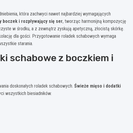
niebienia, która zachwyci nawet najbardziej wymagających
 boczek i rozpływający się ser
, tworząc harmonijną kompozycję
czyste w środku, a z zewnątrz zyskują apetyczną, złocistą skórkę.
ą kolację dla gości. Przygotowanie roladek schabowych wymaga
szystkie starania.
dki schabowe z boczkiem i
owania doskonałych roladek schabowych.
Świeże mięso i dodatki
ci wszystkich biesiadników.