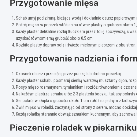
Przygotowanie mięsa
Schab umyj pod zimną, bieżącą wodą i dokładnie osusz papierowym 
Pokrój mięso w poprzek włókien na równe plastry o grubości około 1
Każdy plaster delikatnie rozbij tłuczkiem przez folię spożywczą, uważ
uzyskać równomierną grubość około 0,5 cm.
Rozbite plastry dopraw solą i świeżo mielonym pieprzem z obu stron.
Przygotowanie nadzienia i for
Czosnek obierz i przeciśnij przez praskę lub drobno posiekaj.
Każdy plaster schabu posmaruj cienką warstwą musztardy dijon, roz
Posyp mięso rozmarynem, tymiankiem i rozłóż równomiernie czosnek, 
Na każdym plastrze schabu ułóż 2-3 plasterki boczku, tak aby pokryły
Ser pokrój w słupki o grubości około 1 cm i ułóż na jednym z krótsz
Zwiń mięso w roladki, zaczynając od strony z serem, mocno dociskają
Każdą roladkę starannie obwiąż sznurkiem kuchennym, aby zachowała
Pieczenie roladek w piekarniku