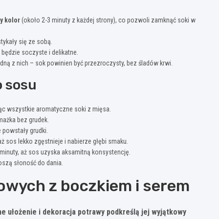
y kolor
(około 2-3 minuty z każdej strony), co pozwoli zamknąć soki w
tykały się ze sobą.
będzie soczyste i delikatne.
dną z nich – sok powinien być przezroczysty, bez śladów krwi.
 sosu
jąc wszystkie aromatyczne soki z mięsa.
smażka bez grudek.
e powstały grudki.
 sos lekko zgęstnieje i nabierze głębi smaku.
2 minuty, aż sos uzyska aksamitną konsystencję.
oszą słoność do dania.
owych z boczkiem i serem
e ułożenie i dekoracja potrawy podkreślą jej wyjątkowy