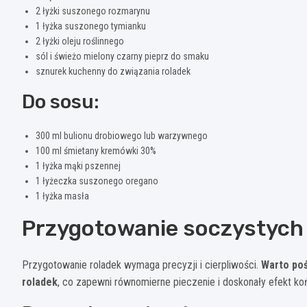
2 łyżki suszonego rozmarynu
1 łyżka suszonego tymianku
2 łyżki oleju roślinnego
sól i świeżo mielony czarny pieprz do smaku
sznurek kuchenny do związania roladek
Do sosu:
300 ml bulionu drobiowego lub warzywnego
100 ml śmietany kremówki 30%
1 łyżka mąki pszennej
1 łyżeczka suszonego oregano
1 łyżka masła
Przygotowanie soczystych
Przygotowanie roladek wymaga precyzji i cierpliwości.
Warto poś
roladek
, co zapewni równomierne pieczenie i doskonały efekt k