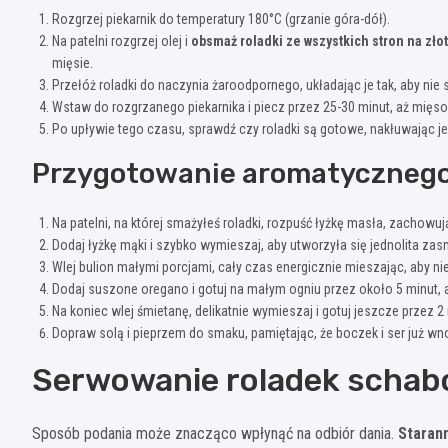
Rozgrzej piekarnik do temperatury 180°C (grzanie góra-dół).
Na patelni rozgrzej olej i
obsmaż roladki ze wszystkich stron na złot
mięsie.
Przełóż roladki do naczynia żaroodpornego, układając je tak, aby nie s
Wstaw do rozgrzanego piekarnika i piecz przez 25-30 minut, aż mięso 
Po upływie tego czasu, sprawdź czy roladki są gotowe, nakłuwając je
Przygotowanie aromatycznego
Na patelni, na której smażyłeś roladki, rozpuść łyżkę masła, zachowu
Dodaj łyżkę mąki i szybko wymieszaj, aby utworzyła się jednolita za
Wlej bulion małymi porcjami, cały czas energicznie mieszając, aby ni
Dodaj suszone oregano i gotuj na małym ogniu przez około 5 minut, aż
Na koniec wlej śmietanę, delikatnie wymieszaj i gotuj jeszcze przez 
Dopraw solą i pieprzem do smaku, pamiętając, że boczek i ser już wn
Serwowanie roladek schab
Sposób podania może znacząco wpłynąć na odbiór dania.
Starann