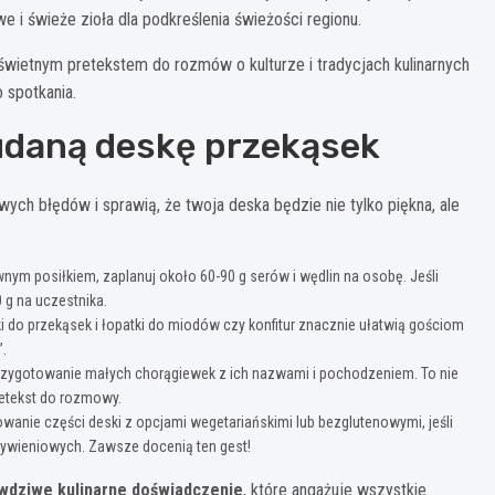
e i świeże zioła dla podkreślenia świeżości regionu.
 świetnym pretekstem do rozmów o kulturze i tradycjach kulinarnych
 spotkania.
udaną deskę przekąsek
ych błędów i sprawią, że twoja deska będzie nie tylko piękna, ale
nym posiłkiem, zaplanuj około 60-90 g serów i wędlin na osobę. Jeśli
g na uczestnika.
i do przekąsek i łopatki do miodów czy konfitur znacznie ułatwią gościom
”.
przygotowanie małych chorągiewek z ich nazwami i pochodzeniem. To nie
pretekst do rozmowy.
anie części deski z opcjami wegetariańskimi lub bezglutenowymi, jeśli
żywieniowych. Zawsze docenią ten gest!
wdziwe kulinarne doświadczenie
, które angażuje wszystkie