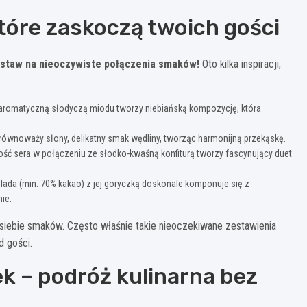
tóre zaskoczą twoich gości
staw na nieoczywiste połączenia smaków!
Oto kilka inspiracji,
aromatyczną słodyczą miodu tworzy niebiańską kompozycję, która
równoważy słony, delikatny smak wędliny, tworząc harmonijną przekąskę.
ć sera w połączeniu ze słodko-kwaśną konfiturą tworzy fascynujący duet
lada (min. 70% kakao) z jej goryczką doskonale komponuje się z
ie.
 siebie smaków. Często właśnie takie nieoczekiwane zestawienia
 gości.
k – podróż kulinarna bez