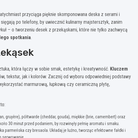
atychmiast przyciąga pięknie skomponowana deska z serami i
sięgają po telefony, by uwiecznić kulinarny majstersztyk, zanim
kuł – o tworzeniu desek z przekąskami, które nie tylko zachwycą
dego spotkania
.
zekąsek
ztuka, która łączy w sobie smak, estetykę i kreatywność.
Kluczem
tekstur, jak i kolorów. Zacznij od wyboru odpowiedniej podstawy
wykorzystać marmurową, łupkową czy ceramiczną płytę,
to:
n, gruyère), półtwarde (cheddar, gouda), miękkie (brie, camembert) oraz
około 30 minut przed podaniem, by rozwinęły pełnię aromatu i smaku.
ka parmeńska czy bresaola. Układaj je luźno, tworząc efektowne fałdki i
iom serwowanie.