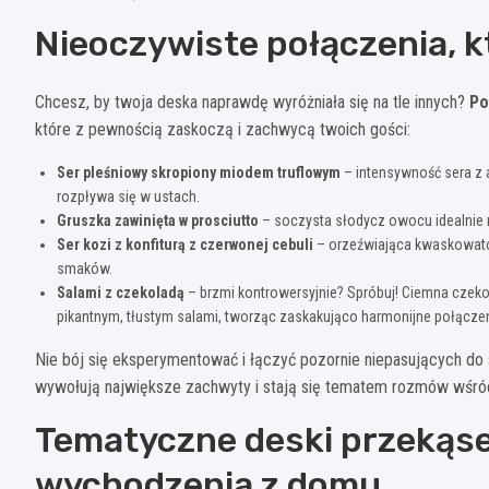
Nieoczywiste połączenia, k
Chcesz, by twoja deska naprawdę wyróżniała się na tle innych?
Po
które z pewnością zaskoczą i zachwycą twoich gości:
Ser pleśniowy skropiony miodem truflowym
– intensywność sera z 
rozpływa się w ustach.
Gruszka zawinięta w prosciutto
– soczysta słodycz owocu idealnie 
Ser kozi z konfiturą z czerwonej cebuli
– orzeźwiająca kwaskowatoś
smaków.
Salami z czekoladą
– brzmi kontrowersyjnie? Spróbuj! Ciemna czeko
pikantnym, tłustym salami, tworząc zaskakująco harmonijne połączen
Nie bój się eksperymentować i łączyć pozornie niepasujących do
wywołują największe zachwyty i stają się tematem rozmów wśród
Tematyczne deski przekąse
wychodzenia z domu