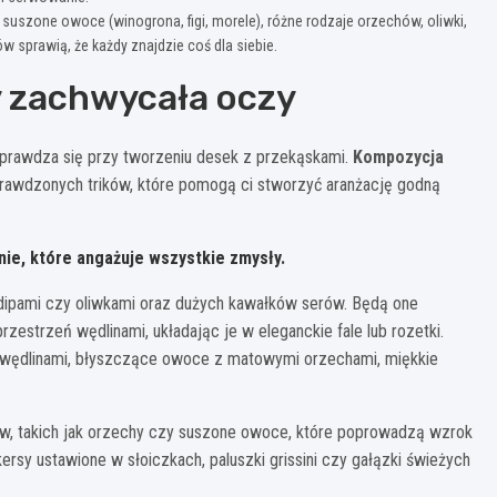
 suszone owoce (winogrona, figi, morele), różne rodzaje orzechów, oliwki,
 sprawią, że każdy znajdzie coś dla siebie.
 zachwycała oczy
sprawdza się przy tworzeniu desek z przekąskami.
Kompozycja
sprawdzonych trików, które pomogą ci stworzyć aranżację godną
nie, które angażuje wszystkie zmysły.
dipami czy oliwkami oraz dużych kawałków serów. Będą one
zestrzeń wędlinami, układając je w eleganckie fale lub rozetki.
i wędlinami, błyszczące owoce z matowymi orzechami, miękkie
ów, takich jak orzechy czy suszone owoce, które poprowadzą wzrok
rsy ustawione w słoiczkach, paluszki grissini czy gałązki świeżych