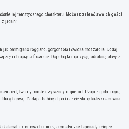
danie jej tematycznego charakteru.
Możesz zabrać swoich gości
z jadalni:
ch jak parmigiano reggiano, gorgonzola i świeża mozzarella. Dodaj
apary i chrupiącą focaccię. Dopełnij kompozycję odrobiną oliwy z
membert, twardy comté i wyrazisty roquefort. Uzupełnij chrupiącą
fiturą figową. Dodaj odrobinę dijon i całość skrop kieliszkiem wina.
wki kalamata, kremowy hummus, aromatyczne tapenady i ciepłe