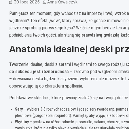
30 lipca 2025
Anna Kowalczyk
Pamiętasz ten moment, gdy wchodzisz na imprezę i twój wzrok n
wędlinami? Ten efekt „wow”, który sprawia, że goście mimowolnie 
jeszcze spróbują pierwszego kęsa? Właśnie o tym będzie ten arty
podniebienia twoich gości, ale staną się
prawdziwą gwiazdą każ
Anatomia idealnej deski pr
Tworzenie idealnej deski z serami i wędlinami to swego rodzaju s
do sukcesu jest różnorodność
– zarówno pod względem smaków, 
– drewniana deska będzie klasycznym wyborem, ale możesz też 
dopasowując ją do charakteru spotkania.
Podstawowe składniki, które powinny znaleźć się na twojej desce 
Sery
– wybierz 3-5 różnych rodzajów, łącząc sery twarde (np. parmeza
pleśniowe (gorgonzola, roquefort). Pamiętaj, aby wyjąć je z lodówki 
Wędliny
– postaw na różnorodność: prosciutto, salami, chorizo, szyn
zawiniątka, które nie tylko pięknie wyglądają, ale też ułatwiają gośc