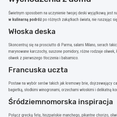
Świetnym sposobem na uczynienie twojej deski wyjątkową jest na
w kulinarną podróż
po różnych zakątkach świata, nie ruszając się 
Włoska deska
Skoncentruj się na prosciutto di Parma, salami Milano, serach taki
marynowane karczochy, suszone pomidory, różne rodzaje oliwek, k
oliwek z pierwszego tłoczenia i balsamico.
Francuska uczta
Postaw na wybór serów takich jak kremowy brie, dojrzewający ca
bagietką, słodkimi winogronami, orzechami włoskimi i delikatną kon
Śródziemnomorska inspiracja
Połącz grecką fetę, hiszpańskie manchego, pikantne chorizo, oli