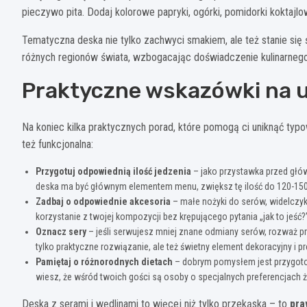
pieczywo pita. Dodaj kolorowe papryki, ogórki, pomidorki koktajlow
Tematyczna deska nie tylko zachwyci smakiem, ale też stanie się
różnych regionów świata, wzbogacając doświadczenie kulinarnego
Praktyczne wskazówki na 
Na koniec kilka praktycznych porad, które pomogą ci uniknąć typow
też funkcjonalna:
Przygotuj odpowiednią ilość jedzenia
– jako przystawka przed głów
deska ma być głównym elementem menu, zwiększ tę ilość do 120-150 
Zadbaj o odpowiednie akcesoria
– małe nożyki do serów, widelczyk
korzystanie z twojej kompozycji bez krępującego pytania „jak to jeść?
Oznacz sery
– jeśli serwujesz mniej znane odmiany serów, rozważ 
tylko praktyczne rozwiązanie, ale też świetny element dekoracyjny i 
Pamiętaj o różnorodnych dietach
– dobrym pomysłem jest przygotow
wiesz, że wśród twoich gości są osoby o specjalnych preferencjach 
Deska z serami i wędlinami to więcej niż tylko przekąska – to
pra