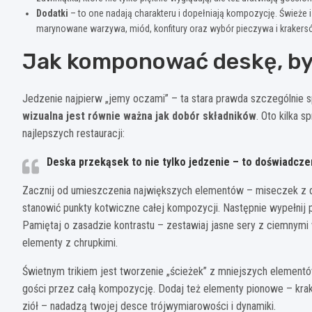
Dodatki
– to one nadają charakteru i dopełniają kompozycję. Świeże i
marynowane warzywa, miód, konfitury oraz wybór pieczywa i krakersów
Jak komponować deskę, by
Jedzenie najpierw „jemy oczami” – ta stara prawda szczególnie 
wizualna jest równie ważna jak dobór składników
. Oto kilka 
najlepszych restauracji:
Deska przekąsek to nie tylko jedzenie – to doświadcze
Zacznij od umieszczenia największych elementów – miseczek z 
stanowić punkty kotwiczne całej kompozycji. Następnie wypełnij pr
Pamiętaj o zasadzie kontrastu – zestawiaj jasne sery z ciemnym
elementy z chrupkimi.
Świetnym trikiem jest tworzenie „ścieżek” z mniejszych element
gości przez całą kompozycję. Dodaj też elementy pionowe – krake
ziół – nadadzą twojej desce trójwymiarowości i dynamiki.