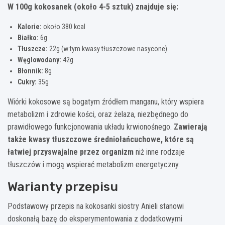
W 100g kokosanek (około 4-5 sztuk) znajduje się:
Kalorie:
około 380 kcal
Białko:
6g
Tłuszcze:
22g (w tym kwasy tłuszczowe nasycone)
Węglowodany:
42g
Błonnik:
8g
Cukry:
35g
Wiórki kokosowe są bogatym źródłem manganu, który wspiera
metabolizm i zdrowie kości, oraz żelaza, niezbędnego do
prawidłowego funkcjonowania układu krwionośnego.
Zawierają
także kwasy tłuszczowe średniołańcuchowe, które są
łatwiej przyswajalne przez organizm
niż inne rodzaje
tłuszczów i mogą wspierać metabolizm energetyczny.
Warianty przepisu
Podstawowy przepis na kokosanki siostry Anieli stanowi
doskonałą bazę do eksperymentowania z dodatkowymi