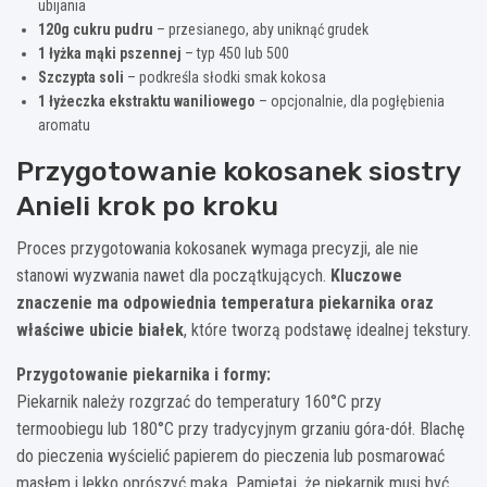
ubijania
120g cukru pudru
– przesianego, aby uniknąć grudek
1 łyżka mąki pszennej
– typ 450 lub 500
Szczypta soli
– podkreśla słodki smak kokosa
1 łyżeczka ekstraktu waniliowego
– opcjonalnie, dla pogłębienia
aromatu
Przygotowanie kokosanek siostry
Anieli krok po kroku
Proces przygotowania kokosanek wymaga precyzji, ale nie
stanowi wyzwania nawet dla początkujących.
Kluczowe
znaczenie ma odpowiednia temperatura piekarnika oraz
właściwe ubicie białek
, które tworzą podstawę idealnej tekstury.
Przygotowanie piekarnika i formy:
Piekarnik należy rozgrzać do temperatury 160°C przy
termoobiegu lub 180°C przy tradycyjnym grzaniu góra-dół. Blachę
do pieczenia wyścielić papierem do pieczenia lub posmarować
masłem i lekko oprószyć mąką. Pamiętaj, że piekarnik musi być