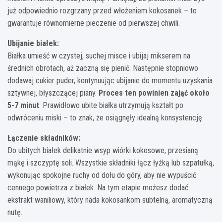
już odpowiednio rozgrzany przed włożeniem kokosanek – to
gwarantuje równomierne pieczenie od pierwszej chwili.
Ubijanie białek:
Białka umieść w czystej, suchej misce i ubijaj mikserem na
średnich obrotach, aż zaczną się pienić. Następnie stopniowo
dodawaj cukier puder, kontynuując ubijanie do momentu uzyskania
sztywnej, błyszczącej piany.
Proces ten powinien zająć około
5-7 minut
. Prawidłowo ubite białka utrzymują kształt po
odwróceniu miski – to znak, że osiągnęły idealną konsystencję.
Łączenie składników:
Do ubitych białek delikatnie wsyp wiórki kokosowe, przesianą
mąkę i szczyptę soli. Wszystkie składniki łącz łyżką lub szpatułką,
wykonując spokojne ruchy od dołu do góry, aby nie wypuścić
cennego powietrza z białek. Na tym etapie możesz dodać
ekstrakt waniliowy, który nada kokosankom subtelną, aromatyczną
nutę.