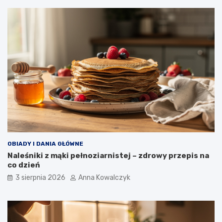
OBIADY I DANIA GŁÓWNE
Naleśniki z mąki pełnoziarnistej – zdrowy przepis na
co dzień
3 sierpnia 2026
Anna Kowalczyk