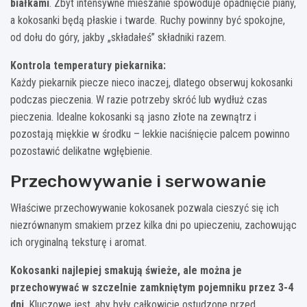
białkami
. Zbyt intensywne mieszanie spowoduje opadnięcie piany,
a kokosanki będą płaskie i twarde. Ruchy powinny być spokojne,
od dołu do góry, jakby „składałeś” składniki razem.
Kontrola temperatury piekarnika:
Każdy piekarnik piecze nieco inaczej, dlatego obserwuj kokosanki
podczas pieczenia. W razie potrzeby skróć lub wydłuż czas
pieczenia. Idealne kokosanki są jasno złote na zewnątrz i
pozostają miękkie w środku – lekkie naciśnięcie palcem powinno
pozostawić delikatne wgłębienie.
Przechowywanie i serwowanie
Właściwe przechowywanie kokosanek pozwala cieszyć się ich
niezrównanym smakiem przez kilka dni po upieczeniu, zachowując
ich oryginalną teksturę i aromat.
Kokosanki najlepiej smakują świeże, ale można je
przechowywać w szczelnie zamkniętym pojemniku przez 3-4
dni
. Kluczowe jest, aby były całkowicie ostudzone przed