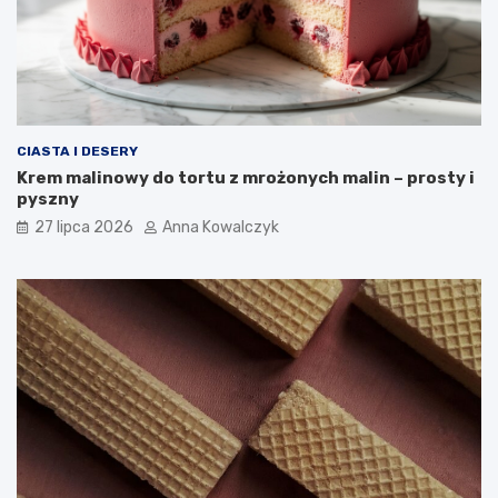
CIASTA I DESERY
Krem malinowy do tortu z mrożonych malin – prosty i
pyszny
27 lipca 2026
Anna Kowalczyk