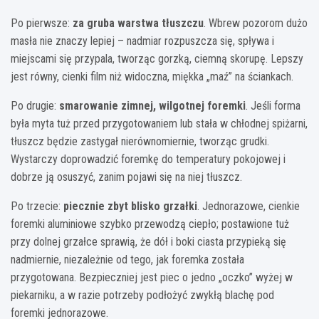
Po pierwsze:
za gruba warstwa tłuszczu
. Wbrew pozorom dużo
masła nie znaczy lepiej – nadmiar rozpuszcza się, spływa i
miejscami się przypala, tworząc gorzką, ciemną skorupę. Lepszy
jest równy, cienki film niż widoczna, miękka „maź” na ściankach.
Po drugie:
smarowanie zimnej, wilgotnej foremki
. Jeśli forma
była myta tuż przed przygotowaniem lub stała w chłodnej spiżarni,
tłuszcz będzie zastygał nierównomiernie, tworząc grudki.
Wystarczy doprowadzić foremkę do temperatury pokojowej i
dobrze ją osuszyć, zanim pojawi się na niej tłuszcz.
Po trzecie:
piecznie zbyt blisko grzałki
. Jednorazowe, cienkie
foremki aluminiowe szybko przewodzą ciepło; postawione tuż
przy dolnej grzałce sprawią, że dół i boki ciasta przypieką się
nadmiernie, niezależnie od tego, jak foremka została
przygotowana. Bezpieczniej jest piec o jedno „oczko” wyżej w
piekarniku, a w razie potrzeby podłożyć zwykłą blachę pod
foremki jednorazowe.