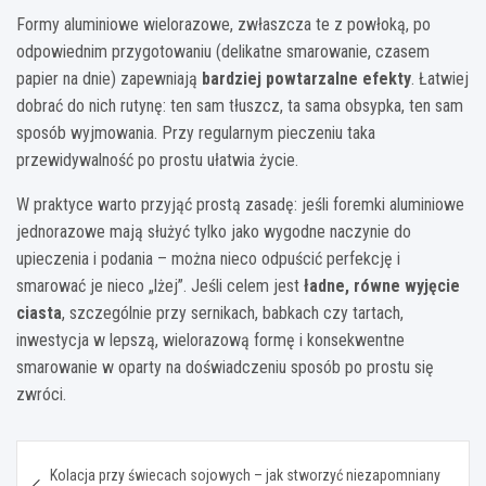
Formy aluminiowe wielorazowe, zwłaszcza te z powłoką, po
odpowiednim przygotowaniu (delikatne smarowanie, czasem
papier na dnie) zapewniają
bardziej powtarzalne efekty
. Łatwiej
dobrać do nich rutynę: ten sam tłuszcz, ta sama obsypka, ten sam
sposób wyjmowania. Przy regularnym pieczeniu taka
przewidywalność po prostu ułatwia życie.
W praktyce warto przyjąć prostą zasadę: jeśli foremki aluminiowe
jednorazowe mają służyć tylko jako wygodne naczynie do
upieczenia i podania – można nieco odpuścić perfekcję i
smarować je nieco „lżej”. Jeśli celem jest
ładne, równe wyjęcie
ciasta
, szczególnie przy sernikach, babkach czy tartach,
inwestycja w lepszą, wielorazową formę i konsekwentne
smarowanie w oparty na doświadczeniu sposób po prostu się
zwróci.
Nawigacja
Kolacja przy świecach sojowych – jak stworzyć niezapomniany