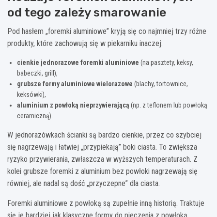
od tego zależy smarowanie
Pod hasłem „foremki aluminiowe” kryją się co najmniej trzy różne
produkty, które zachowują się w piekarniku inaczej:
cienkie jednorazowe foremki aluminiowe
(na pasztety, keksy,
babeczki, grill),
grubsze formy aluminiowe wielorazowe
(blachy, tortownice,
keksówki),
aluminium z powłoką nieprzywierającą
(np. z teflonem lub powłoką
ceramiczną).
W jednorazówkach ścianki są bardzo cienkie, przez co szybciej
się nagrzewają i łatwiej „przypiekają” boki ciasta. To zwiększa
ryzyko przywierania, zwłaszcza w wyższych temperaturach. Z
kolei grubsze foremki z aluminium bez powłoki nagrzewają się
równiej, ale nadal są dość „przyczepne” dla ciasta.
Foremki aluminiowe z powłoką są zupełnie inną historią. Traktuje
się je bardziej jak klasyczne formy do pieczenia z powłoką