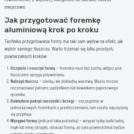
miejscowo.
Jak przygotować foremkę
aluminiową krok po kroku
Technika przygotowania formy ma taki sam wpływ na efekt, jak
wybór samego tłuszczu. Warto trzymać się kilku prostych,
powtarzalnych kroków.
Oczyścić i osuszyć formę
– foremka musi być sucha; wilgoć pod
tłuszczem sprzyja przywieraniu.
Nałożyć tłuszcz
– cienką, ale dokładną warstwą. Masło można
rozsmarować palcami, pędzelkiem lub kawałkiem papierowego
ręcznika.
Dokładnie pokryć narożniki i brzegi
– szczególnie w
jednorazowych foremkach z przetłoczeniami; tam ciasto najczęściej
się przykleja.
Wysypać formę
(jeśli jest taka potrzeba) – wsypać łyżkę bułki tartej,
mąki lub innej obsypki, obracać formą, aż cała powierzchnia będzie
pokryta cienką warstewką.