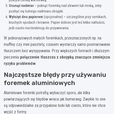
Usunąć nadmiar
– puknąć foremką nad zlewem lub miską, żeby
pozbyć się luźnego nadmiaru obsypki.
Wyłożyć dno papierem
(opcjonalnie) – szczególnie przy sernikach,
kruchych spodach i brownie. Papier dobrze jest też lekko natłuścić,
jeśli ciasto ma tendencję do przywierania.
W jednorazowych małych foremkach, przeznaczonych np. na
muffiny czy mini pasztety, czasem wystarczy samo posmarowanie
tłuszczem bez wysypywania. Przy większych formach i dłuższym
pieczeniu
połączenie tłuszczu z obsypką znacząco zmniejsza
ryzyko problemów
.
Najczęstsze błędy przy używaniu
foremek aluminiowych
Aluminiowe foremki potrafią wybaczyć sporo, ale kilka
powtarzających się błędów wraca jak bumerang. Zwykle to one
są odpowiedzialne za przypalone boki lub ciasto, które nie chce
wyjść z formy.