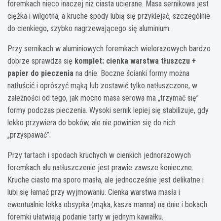
foremkach nieco inaczej niż ciasta ucierane. Masa sernikowa jest
ciężka i wilgotna, a kruche spody lubią się przyklejać, szczególnie
do cienkiego, szybko nagrzewającego się aluminium.
Przy sernikach w aluminiowych foremkach wielorazowych bardzo
dobrze sprawdza się
komplet: cienka warstwa tłuszczu +
papier do pieczenia
na dnie. Boczne ścianki formy można
natłuścić i oprószyć mąką lub zostawić tylko natłuszczone, w
zależności od tego, jak mocno masa serowa ma „trzymać się”
formy podczas pieczenia. Wysoki sernik lepiej się stabilizuje, gdy
lekko przywiera do boków, ale nie powinien się do nich
„przyspawać”.
Przy tartach i spodach kruchych w cienkich jednorazowych
foremkach alu natłuszczenie jest prawie zawsze konieczne.
Kruche ciasto ma sporo masła, ale jednocześnie jest delikatne i
lubi się łamać przy wyjmowaniu. Cienka warstwa masła i
ewentualnie lekka obsypka (mąka, kasza manna) na dnie i bokach
foremki ułatwiają podanie tarty w jednym kawałku.