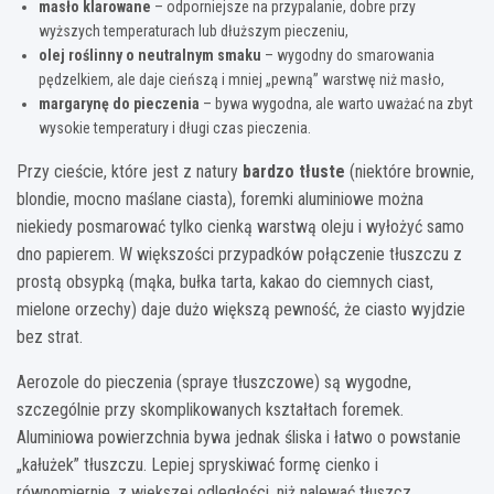
masło klarowane
– odporniejsze na przypalanie, dobre przy
wyższych temperaturach lub dłuższym pieczeniu,
olej roślinny o neutralnym smaku
– wygodny do smarowania
pędzelkiem, ale daje cieńszą i mniej „pewną” warstwę niż masło,
margarynę do pieczenia
– bywa wygodna, ale warto uważać na zbyt
wysokie temperatury i długi czas pieczenia.
Przy cieście, które jest z natury
bardzo tłuste
(niektóre brownie,
blondie, mocno maślane ciasta), foremki aluminiowe można
niekiedy posmarować tylko cienką warstwą oleju i wyłożyć samo
dno papierem. W większości przypadków połączenie tłuszczu z
prostą obsypką (mąka, bułka tarta, kakao do ciemnych ciast,
mielone orzechy) daje dużo większą pewność, że ciasto wyjdzie
bez strat.
Aerozole do pieczenia (spraye tłuszczowe) są wygodne,
szczególnie przy skomplikowanych kształtach foremek.
Aluminiowa powierzchnia bywa jednak śliska i łatwo o powstanie
„kałużek” tłuszczu. Lepiej spryskiwać formę cienko i
równomiernie, z większej odległości, niż nalewać tłuszcz