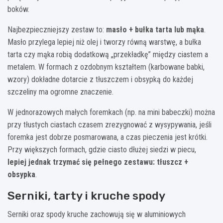
boków.
Najbezpieczniejszy zestaw to:
masło + bułka tarta lub mąka
.
Masło przylega lepiej niż olej i tworzy równą warstwę, a bułka
tarta czy mąka robią dodatkową „przekładkę” między ciastem a
metalem. W formach z ozdobnym kształtem (karbowane babki,
wzory) dokładne dotarcie z tłuszczem i obsypką do każdej
szczeliny ma ogromne znaczenie.
W jednorazowych małych foremkach (np. na mini babeczki) można
przy tłustych ciastach czasem zrezygnować z wysypywania, jeśli
foremka jest dobrze posmarowana, a czas pieczenia jest krótki.
Przy większych formach, gdzie ciasto dłużej siedzi w piecu,
lepiej jednak trzymać się pełnego zestawu: tłuszcz +
obsypka
.
Serniki, tarty i kruche spody
Serniki oraz spody kruche zachowują się w aluminiowych