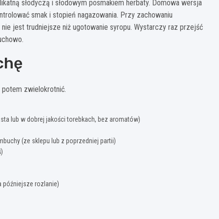
likatną słodyczą i słodowym posmakiem herbaty. Domowa wersja
kontrolować smak i stopień nagazowania. Przy zachowaniu
ie jest trudniejsze niż ugotowanie syropu. Wystarczy raz przejść
ruchowo.
chę
 potem zwielokrotnić.
iasta lub w dobrej jakości torebkach, bez aromatów)
uchy (ze sklepu lub z poprzedniej partii)
)
 późniejsze rozlanie)