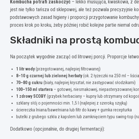
Kombucha potrafi zaskoczyć
– lekko musująca, kwaskowa, z de
jest nie tylko tańsza od sklepowej, ale też pozwala precyzyjnie 
podstawowych zasad higieny i proporcji przygotowanie kombuchy n
proces krok po kroku, żeby później robić kolejne partie niemal od
Składniki na prostą kombu
Na początek wygodnie zacząć od litrowej porcji. Proporcje łatwo
1 litr wody
(przegotowanej, najlepiej filtrowanej)
8–10 g czarnej lub zielonej herbaty
(ok. 2 łyżeczki na 250 ml – liśc
70–80 g cukru
(biały, najlepiej kryształ; nie zastępować słodzikami)
100–150 ml startera
– gotowej, niesmakowej, niepasteryzowanej komb
1 zdrowy SCOBY
(grzybek herbaciany – kupny lub otrzymany od kogoś
szklany słój o pojemności min. 1,5 l (najlepiej z szeroką szyjką)
ściereczka lniana/bawełniana lub filtr do kawy + gumka recepturka
butelki z grubego szkła z kapslem lub zamknięciem typu swing-top (na
Dodatkowo (opcjonalnie, do drugiej fermentacji):