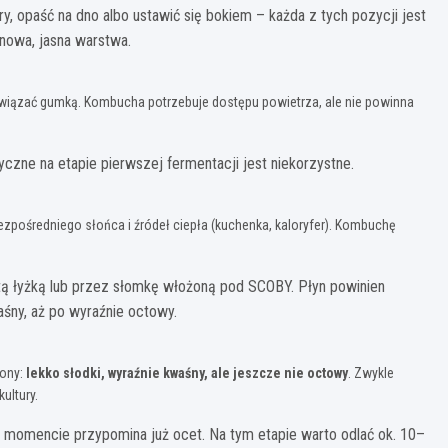
y, opaść na dno albo ustawić się bokiem – każda z tych pozycji jest
 nowa, jasna warstwa.
bwiązać gumką. Kombucha potrzebuje dostępu powietrza, ale nie powinna
czne na etapie pierwszej fermentacji jest niekorzystne.
bezpośredniego słońca i źródeł ciepła (kuchenka, kaloryfer). Kombuchę
tą łyżką lub przez słomkę włożoną pod SCOBY. Płyn powinien
śny, aż po wyraźnie octowy.
żony:
lekko słodki, wyraźnie kwaśny, ale jeszcze nie octowy
. Zwykle
kultury.
m momencie przypomina już ocet. Na tym etapie warto odlać ok. 10–