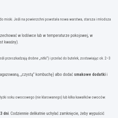
do miski. Jeśli na powierzchni powstała nowa warstwa, starsza i młodsza
 przechować w lodówce lub w temperaturze pokojowej, w
st kwaśny).
śli przeszkadzają drobne „nitki”) i przelać do butelek, zostawiając ok. 2–3
 nagazowaną, „czystą” kombuchę) albo dodać
smakowe dodatki
i
2 łyżki soku owocowego (nie klarowanego) lub kilka kawałków owoców.
3 dni
. Codziennie delikatnie uchylać zamknięcie, żeby wypuścić