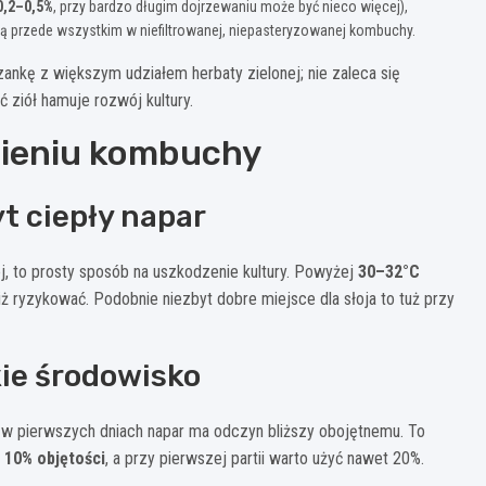
0,2–0,5%
, przy bardzo długim dojrzewaniu może być nieco więcej),
są przede wszystkim w niefiltrowanej, niepasteryzowanej kombuchy.
ankę z większym udziałem herbaty zielonej; nie zaleca się
 ziół hamuje rozwój kultury.
bieniu kombuchy
t ciepły napar
, to prosty sposób na uszkodzenie kultury. Powyżej
30–32°C
iż ryzykować. Podobnie niezbyt dobre miejsce dla słoja to tuż przy
kie środowisko
e w pierwszych dniach napar ma odczyn bliższy obojętnemu. To
t
10% objętości
, a przy pierwszej partii warto użyć nawet 20%.