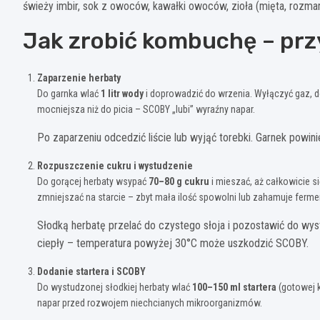
świeży imbir, sok z owoców, kawałki owoców, zioła (mięta, rozmar
Jak zrobić kombuchę – prz
Zaparzenie herbaty
Do garnka wlać
1 litr wody
i doprowadzić do wrzenia. Wyłączyć gaz, d
mocniejsza niż do picia – SCOBY „lubi” wyraźny napar.
Po zaparzeniu odcedzić liście lub wyjąć torebki. Garnek powini
Rozpuszczenie cukru i wystudzenie
Do gorącej herbaty wsypać
70–80 g cukru
i mieszać, aż całkowicie si
zmniejszać na starcie – zbyt mała ilość spowolni lub zahamuje ferme
Słodką herbatę przelać do czystego słoja i pozostawić do wy
ciepły – temperatura powyżej 30°C może uszkodzić SCOBY.
Dodanie startera i SCOBY
Do wystudzonej słodkiej herbaty wlać
100–150 ml startera
(gotowej 
napar przed rozwojem niechcianych mikroorganizmów.