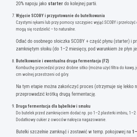
20% napoju jako
starter
do kolejnej partii.
Wyjęcie SCOBY i przygotowanie do butelkowania
Czystymi rękami lub przy pomocy szczypiec wyjąć SCOBY i przełożyć 
mogą się rozdzielić – to naturalne.
Odlać do osobnego słoiczka SCOBY + część płynu (starter) i
zamkniętym słoiku (do 1–2 miesięcy, pod warunkiem że płyn je
Butelkowanie i ewentualna druga fermentacja (F2)
Kombuchę przecedzić przez drobne sitko (można użyć filtra do kawy, je
cm wolnej przestrzeni od góry.
Na tym etapie można zakończyć proces (otrzymuje się lekko
przeprowadzić krótką drugą fermentację.
Druga fermentacja dla bąbelków i smaku
Do butelek przed zamknięciem dodać np. po 1–2 plasterki imbiru, 1–
Dodatkowy cukier z owoców nakręca nagazowanie.
Butelki szczelnie zamknąć i zostawić w temp. pokojowej na
1–