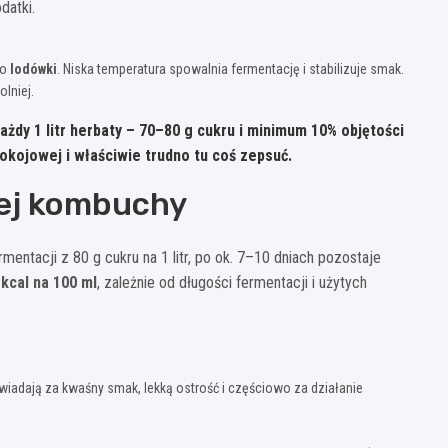
datki.
do
lodówki
. Niska temperatura spowalnia fermentację i stabilizuje smak.
lniej.
każdy
1 litr herbaty
–
70–80 g cukru
i minimum
10% objętości
kojowej i właściwie trudno tu coś zepsuć.
ej kombuchy
ntacji z 80 g cukru na 1 litr, po ok. 7–10 dniach pozostaje
kcal na 100 ml
, zależnie od długości fermentacji i użytych
iadają za kwaśny smak, lekką ostrość i częściowo za działanie