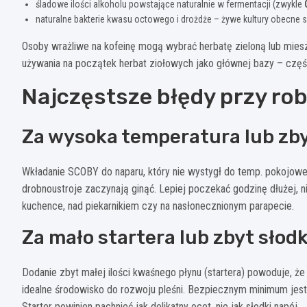
śladowe ilości alkoholu powstające naturalnie w fermentacji (zwykle
naturalne bakterie kwasu octowego i drożdże – żywe kultury obecne 
Osoby wrażliwe na kofeinę mogą wybrać herbatę zieloną lub miesz
używania na początek herbat ziołowych jako głównej bazy – część
Najczęstsze błędy przy ro
Za wysoka temperatura lub zby
Wkładanie SCOBY do naparu, który nie wystygł do temp. pokojowej
drobnoustroje zaczynają ginąć. Lepiej poczekać godzinę dłużej, n
kuchence, nad piekarnikiem czy na nasłonecznionym parapecie.
Za mało startera lub zbyt słod
Dodanie zbyt małej ilości kwaśnego płynu (startera) powoduje, ż
idealne środowisko do rozwoju pleśni. Bezpiecznym minimum jes
Starter powinien pachnieć jak delikatny ocet, nie jak słodki napój.