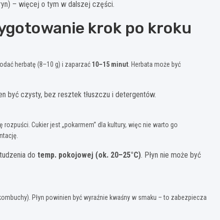
yn) – więcej o tym w dalszej części.
ygotowanie krok po kroku
odać herbatę (8–10 g) i zaparzać
10–15 minut
. Herbata może być
en być czysty, bez resztek tłuszczu i detergentów.
ę rozpuści. Cukier jest „pokarmem” dla kultury, więc nie warto go
ntację.
studzenia do
temp. pokojowej (ok. 20–25°C)
. Płyn nie może być
kombuchy). Płyn powinien być wyraźnie kwaśny w smaku – to zabezpiecza