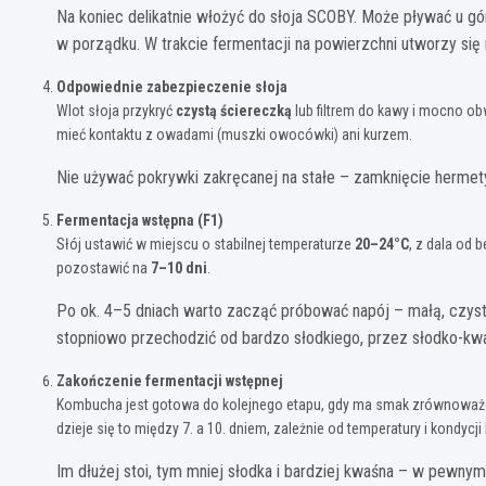
Na koniec delikatnie włożyć do słoja SCOBY. Może pływać u gór
w porządku. W trakcie fermentacji na powierzchni utworzy się
Odpowiednie zabezpieczenie słoja
Wlot słoja przykryć
czystą ściereczką
lub filtrem do kawy i mocno o
mieć kontaktu z owadami (muszki owocówki) ani kurzem.
Nie używać pokrywki zakręcanej na stałe – zamknięcie hermety
Fermentacja wstępna (F1)
Słój ustawić w miejscu o stabilnej temperaturze
20–24°C
, z dala od 
pozostawić na
7–10 dni
.
Po ok. 4–5 dniach warto zacząć próbować napój – małą, czys
stopniowo przechodzić od bardzo słodkiego, przez słodko-kwa
Zakończenie fermentacji wstępnej
Kombucha jest gotowa do kolejnego etapu, gdy ma smak zrównowa
dzieje się to między 7. a 10. dniem, zależnie od temperatury i kondycji 
Im dłużej stoi, tym mniej słodka i bardziej kwaśna – w pewny