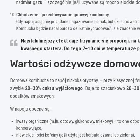
nadmiar gazu – szczególnie jeśli używane są mocno słodkie do
Chłodzenie i przechowywanie gotowej kombuchy
Gdy napój osiągnie pożądane nagazowanie i smak, butelki schować 
Kombucha będzie nadal bardzo delikatnie „pracować”, ale znacznie wo
Najstabilniejszy efekt daje trzymanie się proporcji: na 
kwaśnego startera
. Do tego
7–10 dni
w temperaturze po
Wartości odżywcze domow
Domowa kombucha to napój niskokaloryczny – przy klasycznej ferme
zwykle
20–30% cukru wyjściowego
. Daje to szacunkowo
20–30 
dodatków smakowych.
W napoju obecne są:
kwasy organiczne (m.in. octowy, glukonowy, mlekowy) – to one odpow
konserwujące,
niewielkie ilości kofeiny (jeśli użyta jest herbata czarna lub zielona),