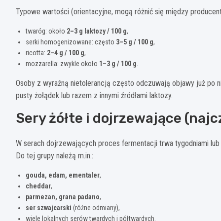
Typowe wartości (orientacyjne, mogą różnić się między producent
twaróg: około
2–3 g laktozy / 100 g
,
serki homogenizowane: często
3–5 g / 100 g
,
ricotta:
2–4 g / 100 g
,
mozzarella: zwykle około
1–3 g / 100 g
.
Osoby z wyraźną nietolerancją często odczuwają objawy już po nie
pusty żołądek lub razem z innymi źródłami laktozy.
Sery żółte i dojrzewające (najc
W serach dojrzewających proces fermentacji trwa tygodniami lub 
Do tej grupy należą m.in.:
gouda, edam, ementaler
,
cheddar
,
parmezan, grana padano
,
ser szwajcarski
(różne odmiany),
wiele lokalnych serów twardych i półtwardych.