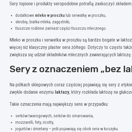
Sery topione i produkty seropodobne potrafią zaskoczyć składe
dodatkowe
mleko w proszku
lub serwatkę w proszku,
skrobię, białka mleka, zagęstniki,
tłuszcze roślinne zamiast części tłuszczu mlecznego.
Mleko w proszku i serwatka w proszku są bardzo bogate w laktozę
więcej niż klasyczny plaster sera żółtego. Dotyczy to często takż
zwiększa się udział składników mlecznych zawierających laktozę.
Sery z oznaczeniem „bez la
Na półkach sklepowych coraz częściej pojawiają się sery z etyki
zwykle dodanie enzymu
laktazy
, który rozkłada laktozę na gluko
Takie oznaczenia mają największy sens w przypadku:
serków twarogowych, serków do smarowania,
mozzarelli, fety, ricotty,
jogurtów i śmietany – jeśli pojawiają się obok sera w koszyku.