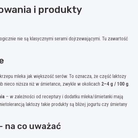
owania i produkty
ologicznie nie są klasycznymi serami dojrzewającymi. Tu zawartość
e
skrzepu mleka jak większość serów. To oznacza, że część laktozy
 nieco niższa niż w śmietance, zwykle w okolicach
2–4 g / 100 g
.
ia
– w zależności od receptury i dodatku mleka/śmietanki mają
ietolerancją laktozy takie produkty są bliżej jogurtu czy śmietany
 – na co uważać