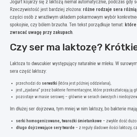
Jogurt kojarzy się z laktozą niemal automatycznie, podczas gdy se
Rzeczywistość jest bardziej złożona:
różne rodzaje sera różnią
części osób z wrażliwym układem pokarmowym wybór konkretnego
spokojnie, czy bólem brzucha. Ten tekst porządkuje temat:
które
zwracać uwagę przy zakupach
.
Czy ser ma laktozę? Krótki
Laktoza to dwucukier występujący naturalnie w mleku. W surowym
sera część laktozy:
przechodzi do
serwatki
(która jest później oddzielana),
jest „zjadana” przez bakterie fermentacyjne, które przekształcają ją
pozostaje w masie serowej – głównie w serach świeżych i niedojrze
Im dłużej ser dojrzewa, tym mniej w nim laktozy, bo bakterie mają
serki homogenizowane, twarożki śmietankowe
– zwykle dość dużo 
długo dojrzewające sery twarde
– z reguły śladowe ilości laktozy, 