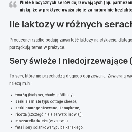
Wiele klasycznych serów dojrzewających (np. parmezan,
niską, że w praktyce uważa się je za
naturalnie bezlak
Ile laktozy w różnych serac
Producenci rzadko podają zawartość laktozy na etykiecie, dlatego
porządkują temat w praktyce.
Sery świeże i niedojrzewające 
To sery, które nie przechodzą długiego dojrzewania. Zawierają wi
należą m.in.:
twaróg
(biały ser, chudy i półtłusty),
serki ziarniste
typu cottage cheese,
serki homogenizowane, kanapkowe
,
ricotta
(szczególnie z serwatki krowiej),
mozzarella świeża
(w zalewie),
feta
i sery solankowe typu bałkańskiego.