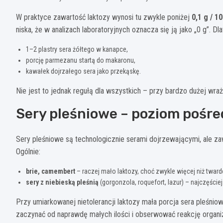
W praktyce zawartość laktozy wynosi tu zwykle poniżej
0,1 g / 1
niska, że w analizach laboratoryjnych oznacza się ją jako „0 g”. Dl
1–2 plastry sera żółtego w kanapce,
porcję parmezanu startą do makaronu,
kawałek dojrzałego sera jako przekąskę.
Nie jest to jednak regułą dla wszystkich – przy bardzo dużej wr
Sery pleśniowe – poziom pośre
Sery pleśniowe są technologicznie serami dojrzewającymi, ale zaw
Ogólnie:
brie, camembert
– raczej mało laktozy, choć zwykle więcej niż tward
sery z niebieską pleśnią
(gorgonzola, roquefort, lazur) – najczęście
Przy umiarkowanej nietolerancji laktozy mała porcja sera pleśnio
zaczynać od naprawdę małych ilości i obserwować reakcję organ