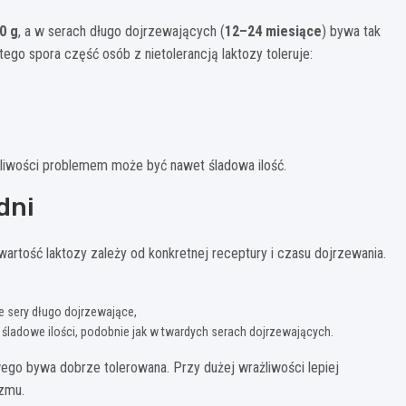
00 g
, a w serach długo dojrzewających (
12–24 miesiące
) bywa tak
atego spora część osób z nietolerancją laktozy toleruje:
ażliwości problemem może być nawet śladowa ilość.
dni
artość laktozy zależy od konkretnej receptury i czasu dojrzewania.
e sery długo dojrzewające,
j śladowe ilości, podobnie jak w twardych serach dojrzewających.
wego bywa dobrze tolerowana. Przy dużej wrażliwości lepiej
izmu.