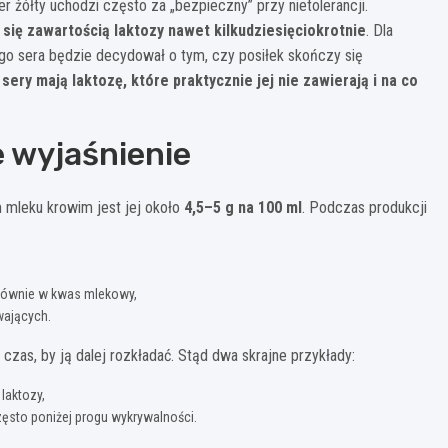
r żółty uchodzi często za „bezpieczny” przy nietolerancji.
 się zawartością laktozy nawet kilkudziesięciokrotnie
. Dla
 sera będzie decydował o tym, czy posiłek skończy się
 sery mają laktozę, które praktycznie jej nie zawierają i na co
e wyjaśnienie
 mleku krowim jest jej około
4,5–5 g na 100 ml
. Podczas produkcji
 głównie w kwas mlekowy,
wających.
 czas, by ją dalej rozkładać. Stąd dwa skrajne przykłady:
laktozy,
często poniżej progu wykrywalności.