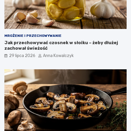
MROŻENIE I PRZECHOWYWANIE
Jak przechowywać czosnek w słoiku – żeby dłużej
zachował świeżość
29 lipca 2026
Anna Kowalczyk