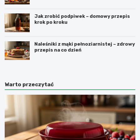
Jak zrobić podpiwek – domowy przepis
krok po kroku
Naleśniki z mąki pełnoziarnistej – zdrowy
przepis na co dzień
Warto przeczytać