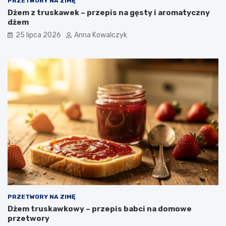
PRZETWORY NA ZIMĘ
Dżem z truskawek – przepis na gęsty i aromatyczny
dżem
25 lipca 2026
Anna Kowalczyk
PRZETWORY NA ZIMĘ
Dżem truskawkowy – przepis babci na domowe
przetwory