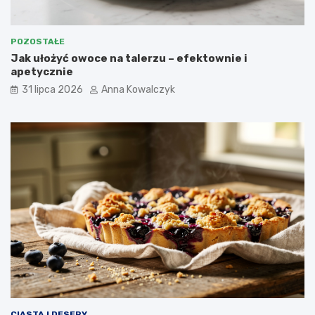
POZOSTAŁE
Jak ułożyć owoce na talerzu – efektownie i
apetycznie
31 lipca 2026
Anna Kowalczyk
CIASTA I DESERY