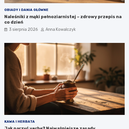
OBIADY I DANIA GŁÓWNE
Naleśniki z mąki pełnoziarnistej – zdrowy przepis na
co dzień
3 sierpnia 2026
Anna Kowalczyk
KAWA I HERBATA
Jak parzyć yerbę? Najważniejsze zasady