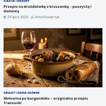
CIASTA I DESERY
Przepis na drożdżówkę z kruszonką – puszystą i
domową
24 lipca 2026
Anna Kowalczyk
OBIADY I DANIA GŁÓWNE
Wołowina po burgundzku – oryginalny przepis
francuski