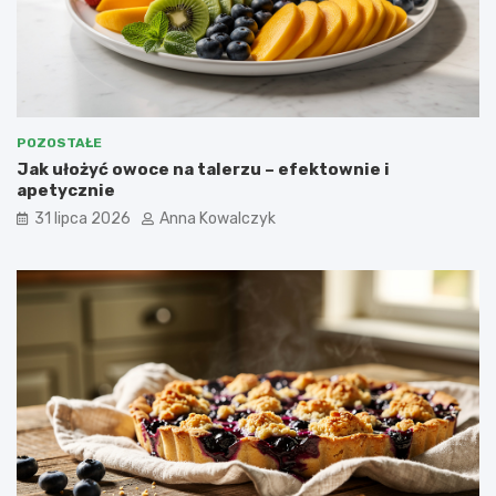
POZOSTAŁE
Jak ułożyć owoce na talerzu – efektownie i
apetycznie
31 lipca 2026
Anna Kowalczyk