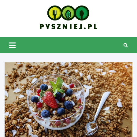
Skip
to
content
pyszniej.pl