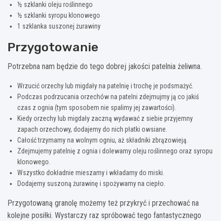
½ szklanki oleju roślinnego
½ szklanki syropu klonowego
1 szklanka suszonej żurawiny
Przygotowanie
Potrzebna nam będzie do tego dobrej jakości patelnia żeliwna.
Wrzucić orzechy lub migdały na patelnię i trochę je podsmażyć.
Podczas podrzucania orzechów na patelni zdejmujmy ją co jakiś
czas z ognia (tym sposobem nie spalimy jej zawartości).
Kiedy orzechy lub migdały zaczną wydawać z siebie przyjemny
zapach orzechowy, dodajemy do nich płatki owsiane.
Całość trzymamy na wolnym ogniu, aż składniki zbrązowieją.
Zdejmujemy patelnię z ognia i dolewamy oleju roślinnego oraz syropu
klonowego.
Wszystko dokładnie mieszamy i wkładamy do miski.
Dodajemy suszoną żurawinę i spożywamy na ciepło.
Przygotowaną granolę możemy też przykryć i przechować na
kolejne posiłki. Wystarczy raz spróbować tego fantastycznego