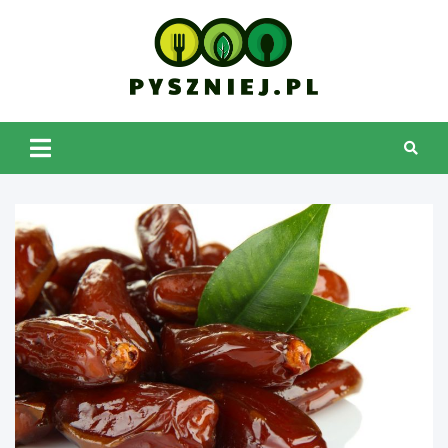
Skip
to
content
pyszniej.pl