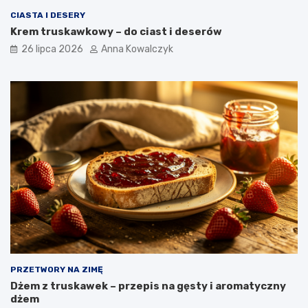
CIASTA I DESERY
Krem truskawkowy – do ciast i deserów
26 lipca 2026
Anna Kowalczyk
PRZETWORY NA ZIMĘ
Dżem z truskawek – przepis na gęsty i aromatyczny
dżem