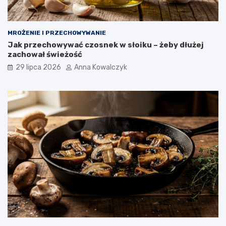
MROŻENIE I PRZECHOWYWANIE
Jak przechowywać czosnek w słoiku – żeby dłużej
zachował świeżość
29 lipca 2026
Anna Kowalczyk