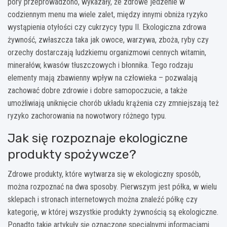
pory przeprowadzono, wykazały, że zdrowe jedzenie w
codziennym menu ma wiele zalet, między innymi obniża ryzyko
wystąpienia otyłości czy cukrzycy typu II. Ekologiczna zdrowa
żywność, zwłaszcza taka jak owoce, warzywa, zboża, ryby czy
orzechy dostarczają ludzkiemu organizmowi cennych witamin,
minerałów, kwasów tłuszczowych i błonnika. Tego rodzaju
elementy mają zbawienny wpływ na człowieka – pozwalają
zachować dobre zdrowie i dobre samopoczucie, a także
umożliwiają uniknięcie chorób układu krążenia czy zmniejszają też
ryzyko zachorowania na nowotwory różnego typu.
Jak się rozpoznaje ekologiczne
produkty spożywcze?
Zdrowe produkty, które wytwarza się w ekologiczny sposób,
można rozpoznać na dwa sposoby. Pierwszym jest półka, w wielu
sklepach i stronach internetowych można znaleźć półkę czy
kategorię, w której wszystkie produkty żywnością są ekologiczne.
Ponadto takie artykuły się oznaczone specjalnymi informacjami