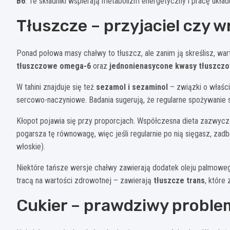
B6
. Te składniki wspierają metabolizm energetyczny i pracę ukł
Tłuszcze – przyjaciel czy w
Ponad połowa masy chałwy to tłuszcz, ale zanim ją skreślisz, war
tłuszczowe omega-6
oraz
jednonienasycone kwasy tłuszcz
W tahini znajduje się też
sezamol i sezaminol
– związki o właśc
sercowo-naczyniowe. Badania sugerują, że regularne spożywanie
Kłopot pojawia się przy proporcjach. Współczesna dieta zazwyc
pogarsza tę równowagę, więc jeśli regularnie po nią sięgasz, zadb
włoskie).
Niektóre tańsze wersje chałwy zawierają dodatek oleju palmoweg
tracą na wartości zdrowotnej – zawierają
tłuszcze trans
, które
Cukier – prawdziwy proble