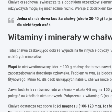
Chałwa orzechowa, zwłaszcza ta z dodatkiem orzeszków ziemnych
odżywczych mogą się nieznacznie różnić. Wersje z dodatkiem kaka
Jedna standardowa kostka chałwy (około 30-40 g) to ju
dla niektórych osób.
Witaminy i minerały w chał
Tutaj chałwa zaskakująco dobrze wypada na tle innych słodyczy. 
niektórych minerałów.
Wapń
to niekwestionowany lider – 100 g chałwy dostarcza nawet
zapotrzebowania dorosłego człowieka. Problem w tym, że biodo
fitynowego. Mimo to, dla osób unikających nabiału, chałwa może 
Zawartość
żelaza
również robi wrażenie – około
4-5 mg na 100 
polegać na źródłach niehemowych. Połączenie z witaminą C (np. 
Chałwa dostarcza też spore ilości
magnezu (100-120 mg)
,
fosf