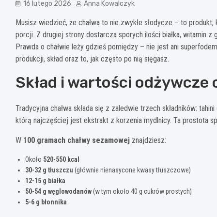
16 lutego 2026
Anna Kowalczyk
Musisz wiedzieć, że chałwa to nie zwykłe słodycze – to produkt,
porcji. Z drugiej strony dostarcza sporych ilości białka, witamin 
Prawda o chałwie leży gdzieś pomiędzy – nie jest ani superfod
produkcji, skład oraz to, jak często po nią sięgasz.
Skład i wartości odżywcze
Tradycyjna chałwa składa się z zaledwie trzech składników: tahin
którą najczęściej jest ekstrakt z korzenia mydlnicy. Ta prostota 
W
100 gramach chałwy sezamowej
znajdziesz:
Około
520-550 kcal
30-32 g tłuszczu
(głównie nienasycone kwasy tłuszczowe)
12-15 g białka
50-54 g węglowodanów
(w tym około 40 g cukrów prostych)
5-6 g błonnika