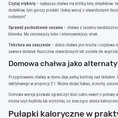
Czytaj etykiety
– najlepsza chałwa ma krótką listę składników: tah
dodatków, tym gorszy produkt. Unikaj wersji z utwardzonymi tłus
roślinnymi”.
Sprawdź pochodzenie sezamu
– chałwa z sezamu nieobłuszczo
błonnika. Ma ciemniejszy kolor i intensywniejszy smak.
Tekstura ma znaczenie
– dobra chałwa jest krucha i rozpływa s
zawiera dodatek tłuszczów utwardzonych lub została źle wyprod
Domowa chałwa jako alternat
Przygotowanie chałwy w domu daje pełną kontrolę nad składem. P
daktylowego w proporcji 2:1. Można dodać kakao, orzechy, susz
Domowa wersja pozwala ograniczyć ilość cukru nawet o połowę w
można użyć ksylitolu lub erytrytolu, co znacząco obniża kaloryczn
Pułapki kaloryczne w prakt