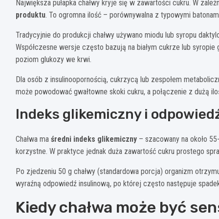
Największa pułapka chałwy kryje się w zawartości cukru. W zależ
produktu
. To ogromna ilość – porównywalna z typowymi batonam
Tradycyjnie do produkcji chałwy używano miodu lub syropu daktylo
Współczesne wersje często bazują na białym cukrze lub syropie
poziom glukozy we krwi.
Dla osób z insulinoopornością, cukrzycą lub zespołem metabolic
może powodować gwałtowne skoki cukru, a połączenie z dużą ilo
Indeks glikemiczny i odpowied
Chałwa ma
średni indeks glikemiczny
– szacowany na około 55-6
korzystne. W praktyce jednak duża zawartość cukru prostego spr
Po zjedzeniu 50 g chałwy (standardowa porcja) organizm otrzym
wyraźną odpowiedź insulinową, po której często następuje spadek 
Kiedy chałwa może być s