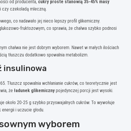
ności od producenta,
cukry proste stanowią 35-45% masy
i czy czekoladą mleczną.
wego, co nadawało jej nieco lepszy profil glikemiczny.
 glukozowo-fruktozowym, co sprawia, że chałwa szybko podnosi
znym chałwa nie jest dobrym wyborem. Nawet w małych ilościach
ścią tłuszczu dodatkowo spowalnia metabolizm.
ź insulinowa
5. Tłuszcz spowalnia wchłanianie cukrów, co teoretycznie jest
awia, że
ładunek glikemiczny
pojedynczej porcji jest wysoki.
uje około 20-25 g szybko przyswajalnych cukrów. To wywołuje
energii i uczucie głodu.
ensownym wyborem