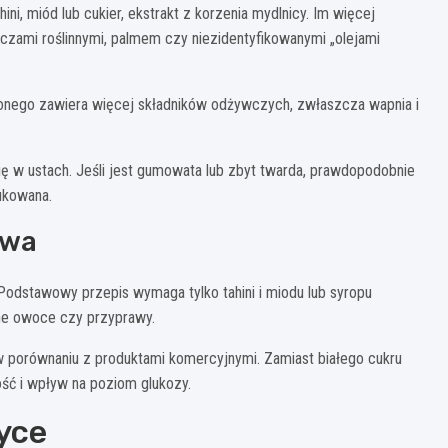
ini, miód lub cukier, ekstrakt z korzenia mydlnicy. Im więcej
zczami roślinnymi, palmem czy niezidentyfikowanymi „olejami
nego zawiera więcej składników odżywczych, zwłaszcza wapnia i
ię w ustach. Jeśli jest gumowata lub zbyt twarda, prawdopodobnie
ukowana.
ywa
odstawowy przepis wymaga tylko tahini i miodu lub syropu
one owoce czy przyprawy.
 porównaniu z produktami komercyjnymi. Zamiast białego cukru
ość i wpływ na poziom glukozy.
yce