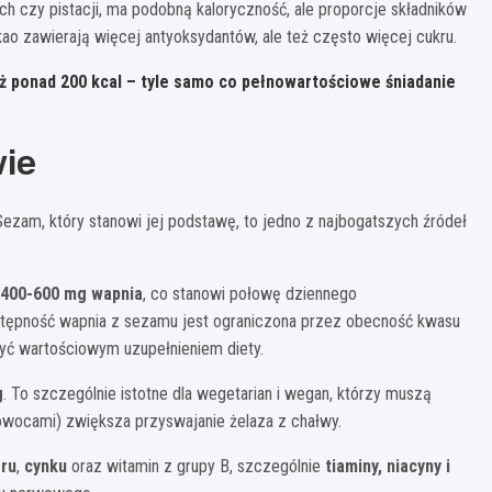
 czy pistacji, ma podobną kaloryczność, ale proporcje składników
o zawierają więcej antyoksydantów, ale też często więcej cukru.
ż ponad 200 kcal – tyle samo co pełnowartościowe śniadanie
wie
Sezam, który stanowi jej podstawę, to jedno z najbogatszych źródeł
400-600 mg wapnia
, co stanowi połowę dziennego
stępność wapnia z sezamu jest ograniczona przez obecność kwasu
być wartościowym uzupełnieniem diety.
g
. To szczególnie istotne dla wegetarian i wegan, którzy muszą
owocami) zwiększa przyswajanie żelaza z chałwy.
oru
,
cynku
oraz witamin z grupy B, szczególnie
tiaminy, niacyny i