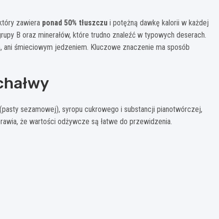
 który zawiera
ponad 50% tłuszczu
i potężną dawkę kalorii w każdej
z grupy B oraz minerałów, które trudno znaleźć w typowych deserach.
em, ani śmieciowym jedzeniem. Kluczowe znaczenie ma sposób
 chałwy
i (pasty sezamowej), syropu cukrowego i substancji pianotwórczej,
sprawia, że wartości odżywcze są łatwe do przewidzenia.