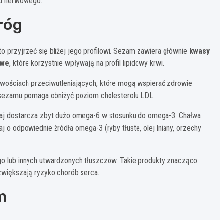
adu nerwowego.
róg
to przyjrzeć się bliżej jego profilowi. Sezam zawiera głównie
kwasy
owe
, które korzystnie wpływają na profil lipidowy krwi.
iwościach przeciwutleniających, które mogą wspierać zdrowie
 sezamu pomaga obniżyć poziom cholesterolu LDL.
zaj dostarcza zbyt dużo omega-6 w stosunku do omega-3. Chałwa
aj o odpowiednie źródła omega-3 (ryby tłuste, olej lniany, orzechy
o lub innych utwardzonych tłuszczów. Takie produkty znacząco
 zwiększają ryzyko chorób serca.
m