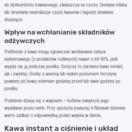
do dyskomfortu trawiennego, zwłaszcza na czczo. Dodanie mleka
lub śmietanki neutralizuje część kwasów i łagodzi działanie
drażniące.
Wpływ na wchłanianie składników
odżywczych
Polifenole z kawy mogą ograniczać wchłanianie żelaza
niehemowego (z produktów roślinnych) nawet o 60-90%, jeśli
wypije się ją podczas posiłku. Dotyczy to zarówno kawy instant,
jak i zwykłej. Osoby z anemią lub niskim poziomem ferrytyny
powinny pić kawę minimum godzinę przed lub dwie godziny po
posiłku.
Podobnie dzieje się z wapniem – kofeina zwiększa jego
wydalanie przez nerki. Przy spożyciu powyżej 4 filiżanek dziennie
warto zadbać o odpowiednią podaż wapnia w diecie.
Kawa instant a ciśnienie i układ