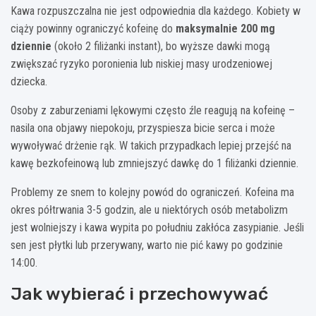
Kawa rozpuszczalna nie jest odpowiednia dla każdego. Kobiety w
ciąży powinny ograniczyć kofeinę do
maksymalnie 200 mg
dziennie
(około 2 filiżanki instant), bo wyższe dawki mogą
zwiększać ryzyko poronienia lub niskiej masy urodzeniowej
dziecka.
Osoby z zaburzeniami lękowymi często źle reagują na kofeinę –
nasila ona objawy niepokoju, przyspiesza bicie serca i może
wywoływać drżenie rąk. W takich przypadkach lepiej przejść na
kawę bezkofeinową lub zmniejszyć dawkę do 1 filiżanki dziennie.
Problemy ze snem to kolejny powód do ograniczeń. Kofeina ma
okres półtrwania 3-5 godzin, ale u niektórych osób metabolizm
jest wolniejszy i kawa wypita po południu zakłóca zasypianie. Jeśli
sen jest płytki lub przerywany, warto nie pić kawy po godzinie
14:00.
Jak wybierać i przechowywać