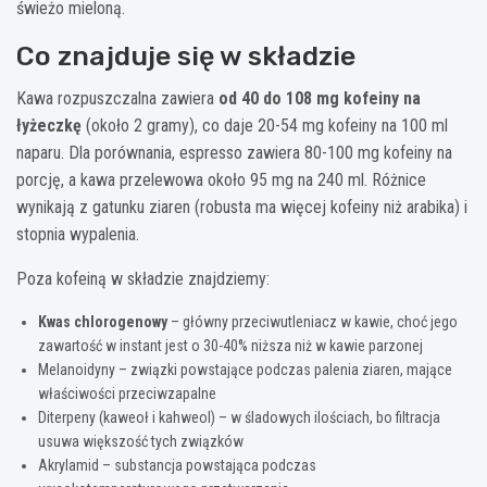
świeżo mieloną.
Co znajduje się w składzie
Kawa rozpuszczalna zawiera
od 40 do 108 mg kofeiny na
łyżeczkę
(około 2 gramy), co daje 20-54 mg kofeiny na 100 ml
naparu. Dla porównania, espresso zawiera 80-100 mg kofeiny na
porcję, a kawa przelewowa około 95 mg na 240 ml. Różnice
wynikają z gatunku ziaren (robusta ma więcej kofeiny niż arabika) i
stopnia wypalenia.
Poza kofeiną w składzie znajdziemy:
Kwas chlorogenowy
– główny przeciwutleniacz w kawie, choć jego
zawartość w instant jest o 30-40% niższa niż w kawie parzonej
Melanoidyny – związki powstające podczas palenia ziaren, mające
właściwości przeciwzapalne
Diterpeny (kaweoł i kahweol) – w śladowych ilościach, bo filtracja
usuwa większość tych związków
Akrylamid – substancja powstająca podczas