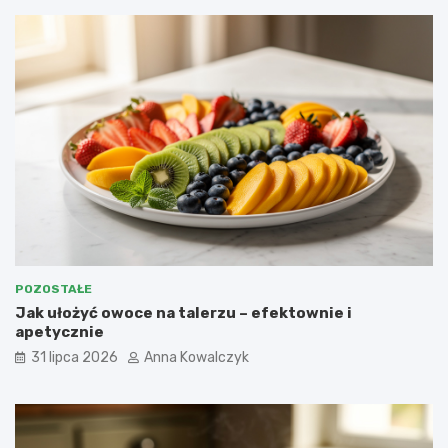
POZOSTAŁE
Jak ułożyć owoce na talerzu – efektownie i
apetycznie
31 lipca 2026
Anna Kowalczyk