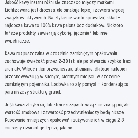
Jakość kawy instant różni się znacząco między markami.
Liofilizowana jest droższa, ale smakuje lepiej i zawiera więcej
związków aktywnych. Na etykiecie warto sprawdzić skład –
najlepsza kawa to 100% kawa palona bez dodatków. Niektóre
tańsze produkty zawierają cykorię, jęczmień lub inne
wypełniacze.
Kawa rozpuszczalna w szczelnie zamkniętym opakowaniu
zachowuje świeżość przez
2-20 lat
, ale po otwarciu szybko traci
aromaty. Wilgoć i tlen przyspieszają utlenianie, dlatego najlepiej
przechowywać ją w suchym, ciemnym miejscu w szczelnie
zamkniętym pojemniku. Lodówka to zły pomysł – kondensująca
para niszczy strukturę granul.
Jeśli kawa zbrylła się lub straciła zapach, wciąż można ją pić, ale
wartość smakowa i zawartość przeciwutleniaczy będą niższe.
Kupowanie mniejszych opakowań i zużywanie ich w ciągu 2-3
miesięcy gwarantuje lepszą jakość.