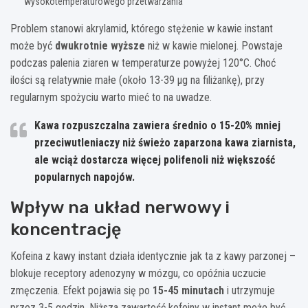
wysokotemperaturowego przetwarzania
Problem stanowi akrylamid, którego stężenie w kawie instant
może być
dwukrotnie wyższe
niż w kawie mielonej. Powstaje
podczas palenia ziaren w temperaturze powyżej 120°C. Choć
ilości są relatywnie małe (około 13-39 µg na filiżankę), przy
regularnym spożyciu warto mieć to na uwadze.
Kawa rozpuszczalna zawiera średnio o 15-20% mniej
przeciwutleniaczy niż świeżo zaparzona kawa ziarnista,
ale wciąż dostarcza więcej polifenoli niż większość
popularnych napojów.
Wpływ na układ nerwowy i
koncentrację
Kofeina z kawy instant działa identycznie jak ta z kawy parzonej –
blokuje receptory adenozyny w mózgu, co opóźnia uczucie
zmęczenia. Efekt pojawia się po
15-45 minutach
i utrzymuje
przez 3-5 godzin. Niższa zawartość kofeiny w instant może być