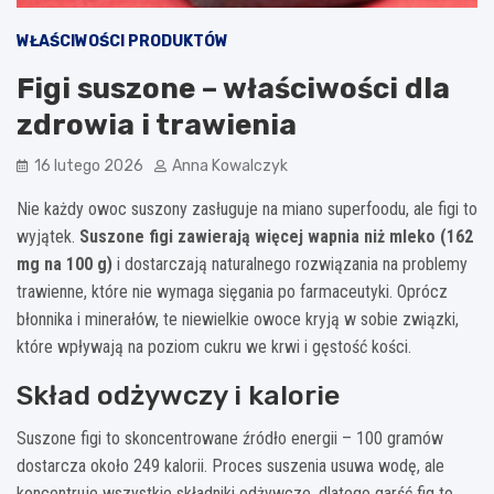
WŁAŚCIWOŚCI PRODUKTÓW
Figi suszone – właściwości dla
zdrowia i trawienia
16 lutego 2026
Anna Kowalczyk
Nie każdy owoc suszony zasługuje na miano superfoodu, ale figi to
wyjątek.
Suszone figi zawierają więcej wapnia niż mleko (162
mg na 100 g)
i dostarczają naturalnego rozwiązania na problemy
trawienne, które nie wymaga sięgania po farmaceutyki. Oprócz
błonnika i minerałów, te niewielkie owoce kryją w sobie związki,
które wpływają na poziom cukru we krwi i gęstość kości.
Skład odżywczy i kalorie
Suszone figi to skoncentrowane źródło energii – 100 gramów
dostarcza około 249 kalorii. Proces suszenia usuwa wodę, ale
koncentruje wszystkie składniki odżywcze, dlatego garść fig to