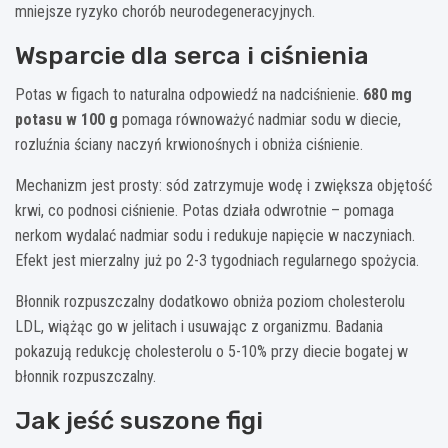
mniejsze ryzyko chorób neurodegeneracyjnych.
Wsparcie dla serca i ciśnienia
Potas w figach to naturalna odpowiedź na nadciśnienie.
680 mg
potasu w 100 g
pomaga równoważyć nadmiar sodu w diecie,
rozluźnia ściany naczyń krwionośnych i obniża ciśnienie.
Mechanizm jest prosty: sód zatrzymuje wodę i zwiększa objętość
krwi, co podnosi ciśnienie. Potas działa odwrotnie – pomaga
nerkom wydalać nadmiar sodu i redukuje napięcie w naczyniach.
Efekt jest mierzalny już po 2-3 tygodniach regularnego spożycia.
Błonnik rozpuszczalny dodatkowo obniża poziom cholesterolu
LDL, wiążąc go w jelitach i usuwając z organizmu. Badania
pokazują redukcję cholesterolu o 5-10% przy diecie bogatej w
błonnik rozpuszczalny.
Jak jeść suszone figi