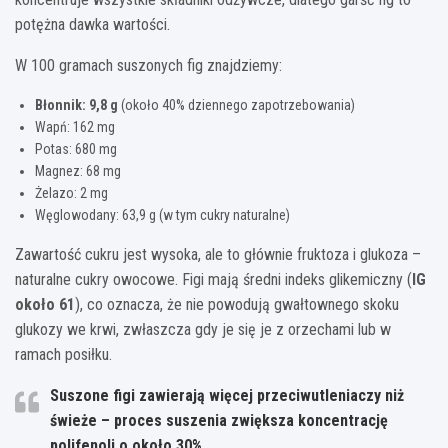
potężna dawka wartości.
W 100 gramach suszonych fig znajdziemy:
Błonnik: 9,8 g
(około 40% dziennego zapotrzebowania)
Wapń: 162 mg
Potas: 680 mg
Magnez: 68 mg
Żelazo: 2 mg
Węglowodany: 63,9 g (w tym cukry naturalne)
Zawartość cukru jest wysoka, ale to głównie fruktoza i glukoza –
naturalne cukry owocowe. Figi mają średni indeks glikemiczny (
IG
około 61
), co oznacza, że nie powodują gwałtownego skoku
glukozy we krwi, zwłaszcza gdy je się je z orzechami lub w
ramach posiłku.
Suszone figi zawierają więcej przeciwutleniaczy niż
świeże – proces suszenia zwiększa koncentrację
polifenoli o około 30%.