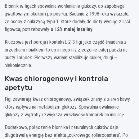
Błonnik w figach spowalnia wchłanianie glukozy, co zapobiega
gwałtownym skokom po posiłku. Badanie z 1998 roku wykazało,
że osoby z cukrzycą typu 1, które dodały do diety wyciąg z liści
figowca, potrzebowały
o 12% mniej insuliny
.
Kluczowa jest porcja i kontekst. 2-3 figi jako część śniadania z
orzechami i białkiem to co innego niż zjedzenie całej paczki na
pusty żołądek. Pierwszy wariant stabilizuje cukier, drugi –
niekoniecznie.
Kwas chlorogenowy i kontrola
apetytu
Figi zawierają kwas chlorogenowy, związek znany z ziaren kawy,
który wpływa na metabolizm glukozy. Spowalnia uwalnianie
glukozy z wątroby i zwiększa wrażliwość komórek na insulinę.
Dodatkowo, połączenie błonnika i naturalnych cukrów daje
długotrwałą energię bez efektu „cukrowego rollercoastera”. Po