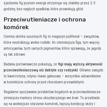
zjedzeniu fig poziom energii utrzymuje się stabilny przez 2-3
godziny, bez nagłych spadków, które prowokują głód.
Przeciwutleniacze i ochrona
komórek
Ciemna skórka suszonych fig to magazyn polifenoli – związków,
które neutralizują wolne rodniki. Im ciemniejsza figa, tym więcej
antocyjanów, tych samych pigmentów, które sprawiają, że jagody
są tak zdrowe.
Badania porównawcze pokazują, że
figi mają wyższą aktywność
przeciwutleniaczową niż daktyle czy rodzynki
. Główne związki
to kwercetyna, rutyna i kwas galusowy – wszystkie udowodnione
w kontekście ochrony przed chorobami przewlekłymi.
Regularne spożywanie produktów bogatych w przeciwutleniacze
zmniejsza markery stresu oksydacyjnego we krwi. To przekłada
się na wolniejsze starzenie komórek, lepszą kondycję skóry i