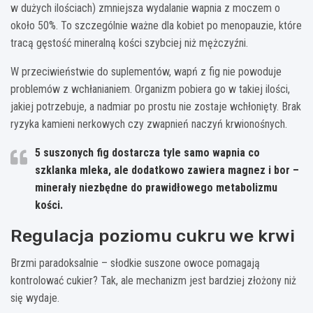
w dużych ilościach) zmniejsza wydalanie wapnia z moczem o
około 50%. To szczególnie ważne dla kobiet po menopauzie, które
tracą gęstość mineralną kości szybciej niż mężczyźni.
W przeciwieństwie do suplementów, wapń z fig nie powoduje
problemów z wchłanianiem. Organizm pobiera go w takiej ilości,
jakiej potrzebuje, a nadmiar po prostu nie zostaje wchłonięty. Brak
ryzyka kamieni nerkowych czy zwapnień naczyń krwionośnych.
5 suszonych fig dostarcza tyle samo wapnia co
szklanka mleka, ale dodatkowo zawiera magnez i bor –
minerały niezbędne do prawidłowego metabolizmu
kości.
Regulacja poziomu cukru we krwi
Brzmi paradoksalnie – słodkie suszone owoce pomagają
kontrolować cukier? Tak, ale mechanizm jest bardziej złożony niż
się wydaje.