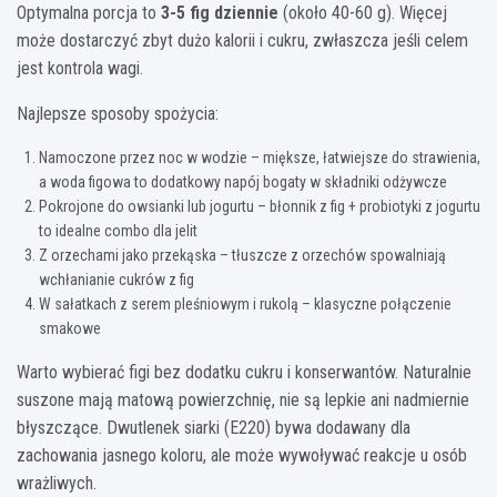
Optymalna porcja to
3-5 fig dziennie
(około 40-60 g). Więcej
może dostarczyć zbyt dużo kalorii i cukru, zwłaszcza jeśli celem
jest kontrola wagi.
Najlepsze sposoby spożycia:
Namoczone przez noc w wodzie – miększe, łatwiejsze do strawienia,
a woda figowa to dodatkowy napój bogaty w składniki odżywcze
Pokrojone do owsianki lub jogurtu – błonnik z fig + probiotyki z jogurtu
to idealne combo dla jelit
Z orzechami jako przekąska – tłuszcze z orzechów spowalniają
wchłanianie cukrów z fig
W sałatkach z serem pleśniowym i rukolą – klasyczne połączenie
smakowe
Warto wybierać figi bez dodatku cukru i konserwantów. Naturalnie
suszone mają matową powierzchnię, nie są lepkie ani nadmiernie
błyszczące. Dwutlenek siarki (E220) bywa dodawany dla
zachowania jasnego koloru, ale może wywoływać reakcje u osób
wrażliwych.