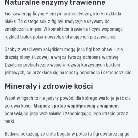
Naturalne enzymy trawienne
Figi zawierają ficynę – enzym proteolityczny, który rozkłada
białka. To dlatego sok z fig był tradycyjnie używany do
zmiękczania mięsa. W kontekście trawienia ficyna wspomaga
rozkład białek pokarmowych, ułatwiając ich przyswajanie.
Osoby z wrażliwym żołądkiem mogą jeść figi bez obaw – nie
drażnią błony śluzowej, a wręcz tworzą ochronną warstwę.
Działanie prebiotyczne wspiera rozwój korzystnych bakterii
jelitowych, co przekłada się na lepszą odporność i samopoczucie.
Minerały i zdrowie kości
Wapń w figach to nie jedyny powód, dla którego warto je jeść dla
zdrowia kości.
Magnez i potas współpracują z wapniem
,
poprawiając jego wchłanianie i zapobiegając jego utracie przez
nerki.
Badania pokazują, że dieta bogata w potas (a figi dostarczają go