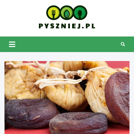
Skip
to
content
pyszniej.pl