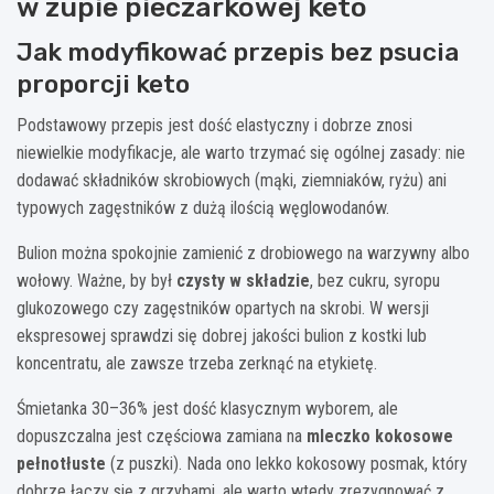
w zupie pieczarkowej keto
Jak modyfikować przepis bez psucia
proporcji keto
Podstawowy przepis jest dość elastyczny i dobrze znosi
niewielkie modyfikacje, ale warto trzymać się ogólnej zasady: nie
dodawać składników skrobiowych (mąki, ziemniaków, ryżu) ani
typowych zagęstników z dużą ilością węglowodanów.
Bulion można spokojnie zamienić z drobiowego na warzywny albo
wołowy. Ważne, by był
czysty w składzie
, bez cukru, syropu
glukozowego czy zagęstników opartych na skrobi. W wersji
ekspresowej sprawdzi się dobrej jakości bulion z kostki lub
koncentratu, ale zawsze trzeba zerknąć na etykietę.
Śmietanka 30–36% jest dość klasycznym wyborem, ale
dopuszczalna jest częściowa zamiana na
mleczko kokosowe
pełnotłuste
(z puszki). Nada ono lekko kokosowy posmak, który
dobrze łączy się z grzybami, ale warto wtedy zrezygnować z