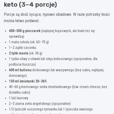
keto (3–4 porcje)
Porcje są dość sycące, typowo obiadowe. W razie potrzeby ilości
można łatwo podwoić.
400–500 g pieczarek
(najlepiej brązowych, ale białe też się
sprawdzą)
1 mała cebula (ok. 60–70 g)
1–2 ząbki czosnku
2 łyżki masła
(ok. 30 g)
1 łyżka oliwy z oliwek lub oleju kokosowego (opcjonalnie, dla
podbicia tłuszczu)
600 ml bulionu
drobiowego lub warzywnego (bez cukru, najlepiej
domowego)
150 ml śmietanki 30–36%
40–60 g kremowego serka śmietankowego (tzw. cream cheese, bez
dodatku cukru)
1 liść laurowy
2–3 ziarna ziela angielskiego (opcjonalnie)
1/2 łyżeczki suszonego tymianku lub 1 łyżeczka świeżego