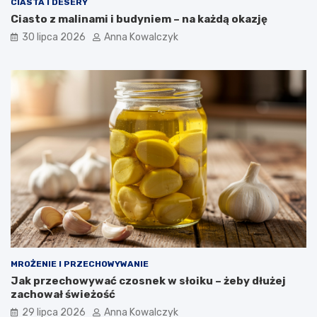
CIASTA I DESERY
Ciasto z malinami i budyniem – na każdą okazję
30 lipca 2026
Anna Kowalczyk
MROŻENIE I PRZECHOWYWANIE
Jak przechowywać czosnek w słoiku – żeby dłużej
zachował świeżość
29 lipca 2026
Anna Kowalczyk