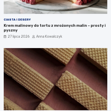
CIASTA I DESERY
Krem malinowy do tortu z mrożonych malin – prosty i
pyszny
27 lipca 2026
Anna Kowalczyk