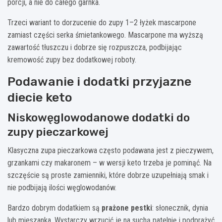
porcji, a nie do całego garnka.
Trzeci wariant to dorzucenie do zupy 1–2 łyżek mascarpone
zamiast części serka śmietankowego. Mascarpone ma wyższą
zawartość tłuszczu i dobrze się rozpuszcza, podbijając
kremowość zupy bez dodatkowej roboty.
Podawanie i dodatki przyjazne
diecie keto
Niskowęglowodanowe dodatki do
zupy pieczarkowej
Klasyczna zupa pieczarkowa często podawana jest z pieczywem,
grzankami czy makaronem – w wersji keto trzeba je pominąć. Na
szczęście są proste zamienniki, które dobrze uzupełniają smak i
nie podbijają ilości węglowodanów.
Bardzo dobrym dodatkiem są
prażone pestki
: słonecznik, dynia
lub mieszanka. Wystarczy wrzucić je na suchą patelnię i podprażyć