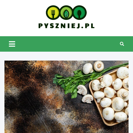
Skip
to
content
pyszniej.pl