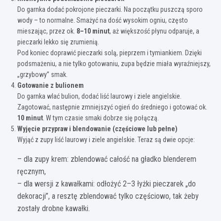
Do garnka dodać pokrojone pieczarki. Na początku puszczą sporo
wody – to normalne. Smażyć na dość wysokim ogniu, często
mieszając, przez ok.
8–10 minut
, aż większość płynu odparuje, a
pieczarki lekko się zrumienią.
Pod koniec doprawić pieczarki solą, pieprzem i tymiankiem. Dzięki
podsmażeniu, a nie tylko gotowaniu, zupa będzie miała wyraźniejszy,
„grzybowy” smak.
Gotowanie z bulionem
Do garnka wlać bulion, dodać liść laurowy i ziele angielskie.
Zagotować, następnie zmniejszyć ogień do średniego i gotować ok.
10 minut
. W tym czasie smaki dobrze się połączą.
Wyjęcie przypraw i blendowanie (częściowe lub pełne)
Wyjąć z zupy liść laurowy i ziele angielskie. Teraz są dwie opcje:
– dla zupy krem: zblendować całość na gładko blenderem
ręcznym,
– dla wersji z kawałkami: odłożyć 2–3 łyżki pieczarek „do
dekoracji”, a resztę zblendować tylko częściowo, tak żeby
zostały drobne kawałki.