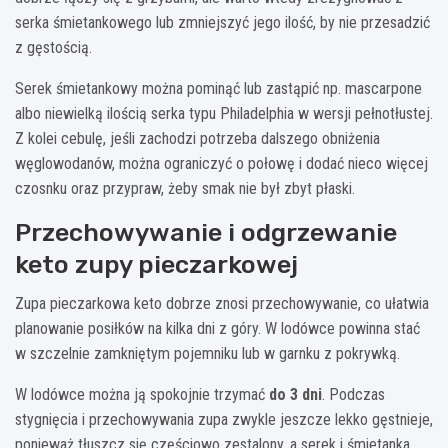
serka śmietankowego lub zmniejszyć jego ilość, by nie przesadzić
z gęstością.
Serek śmietankowy można pominąć lub zastąpić np. mascarpone
albo niewielką ilością serka typu Philadelphia w wersji pełnotłustej.
Z kolei cebulę, jeśli zachodzi potrzeba dalszego obniżenia
węglowodanów, można ograniczyć o połowę i dodać nieco więcej
czosnku oraz przypraw, żeby smak nie był zbyt płaski.
Przechowywanie i odgrzewanie
keto zupy pieczarkowej
Zupa pieczarkowa keto dobrze znosi przechowywanie, co ułatwia
planowanie posiłków na kilka dni z góry. W lodówce powinna stać
w szczelnie zamkniętym pojemniku lub w garnku z pokrywką.
W lodówce można ją spokojnie trzymać
do 3 dni
. Podczas
stygnięcia i przechowywania zupa zwykle jeszcze lekko gęstnieje,
ponieważ tłuszcz się częściowo zestalony, a serek i śmietanka