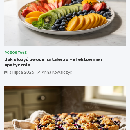
POZOSTAŁE
Jak ułożyć owoce na talerzu – efektownie i
apetycznie
31 lipca 2026
Anna Kowalczyk