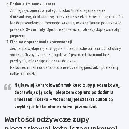
Dodanie śmietanki i serka
Zmniejszyć ogień do małego. Dodać śmietankę oraz serek
śmietankowy, dokładnie wymieszać, aż serek całkowicie się rozpuści.
Nie doprowadzać do mocnego wrzenia, tylko delikatnie podgrzewać
przez ok.
2–3 minuty
. Spróbować i w razie potrzeby doprawić solą i
pieprzem.
Finalne dopracowanie konsystencji
Jeśli zupa wydaje się zbyt gęsta – dolać trochę bulionu lub odrobiny
wody. Jeśli zbyt rzadka – pogotować jeszcze kilka minut bez
przykrycia, mieszając od czasu do czasu.
Na koniec można dodać odłożone wcześniej pieczarki i posiekaną
natkę pietruszki.
Najłatwiej kontrolować smak keto zupy pieczarkowej,
doprawiając ją
solą i pieprzem dopiero po dodaniu
śmietanki i serka
– wcześniej pieczarki i bulion są
zwykle już lekko słone i łatwo przesadzić.
Wartości odżywcze zupy
pieczarkowej keto (szacunkowe)