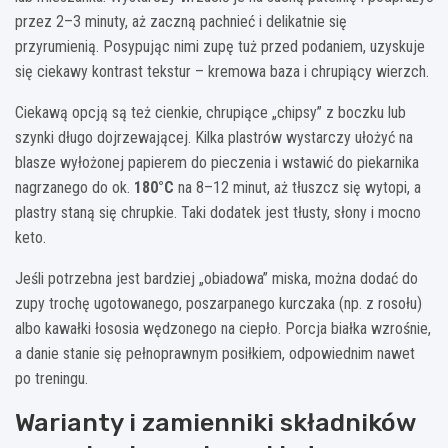
przez 2–3 minuty, aż zaczną pachnieć i delikatnie się
przyrumienią. Posypując nimi zupę tuż przed podaniem, uzyskuje
się ciekawy kontrast tekstur – kremowa baza i chrupiący wierzch.
Ciekawą opcją są też cienkie, chrupiące „chipsy” z boczku lub
szynki długo dojrzewającej. Kilka plastrów wystarczy ułożyć na
blasze wyłożonej papierem do pieczenia i wstawić do piekarnika
nagrzanego do ok.
180°C
na 8–12 minut, aż tłuszcz się wytopi, a
plastry staną się chrupkie. Taki dodatek jest tłusty, słony i mocno
keto.
Jeśli potrzebna jest bardziej „obiadowa” miska, można dodać do
zupy trochę ugotowanego, poszarpanego kurczaka (np. z rosołu)
albo kawałki łososia wędzonego na ciepło. Porcja białka wzrośnie,
a danie stanie się pełnoprawnym posiłkiem, odpowiednim nawet
po treningu.
Warianty i zamienniki składników