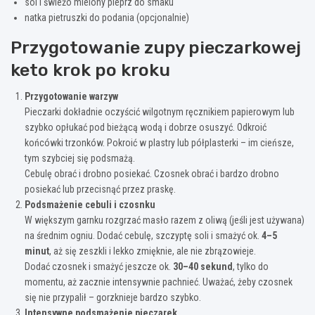
sól i świeżo mielony pieprz do smaku
natka pietruszki do podania (opcjonalnie)
Przygotowanie zupy pieczarkowej
keto krok po kroku
Przygotowanie warzyw
Pieczarki dokładnie oczyścić wilgotnym ręcznikiem papierowym lub
szybko opłukać pod bieżącą wodą i dobrze osuszyć. Odkroić
końcówki trzonków. Pokroić w plastry lub półplasterki – im cieńsze,
tym szybciej się podsmażą.
Cebulę obrać i drobno posiekać. Czosnek obrać i bardzo drobno
posiekać lub przecisnąć przez praskę.
Podsmażenie cebuli i czosnku
W większym garnku rozgrzać masło razem z oliwą (jeśli jest używana)
na średnim ogniu. Dodać cebulę, szczyptę soli i smażyć ok.
4–5
minut
, aż się zeszkli i lekko zmięknie, ale nie zbrązowieje.
Dodać czosnek i smażyć jeszcze ok.
30–40 sekund
, tylko do
momentu, aż zacznie intensywnie pachnieć. Uważać, żeby czosnek
się nie przypalił – gorzknieje bardzo szybko.
Intensywne podsmażenie pieczarek