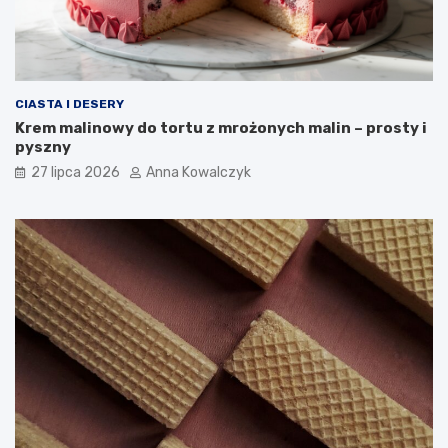
CIASTA I DESERY
Krem malinowy do tortu z mrożonych malin – prosty i
pyszny
27 lipca 2026
Anna Kowalczyk