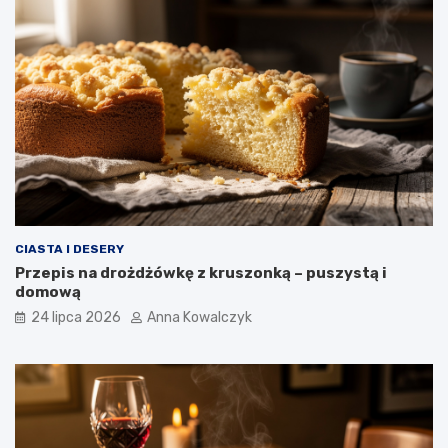
CIASTA I DESERY
Przepis na drożdżówkę z kruszonką – puszystą i
domową
24 lipca 2026
Anna Kowalczyk