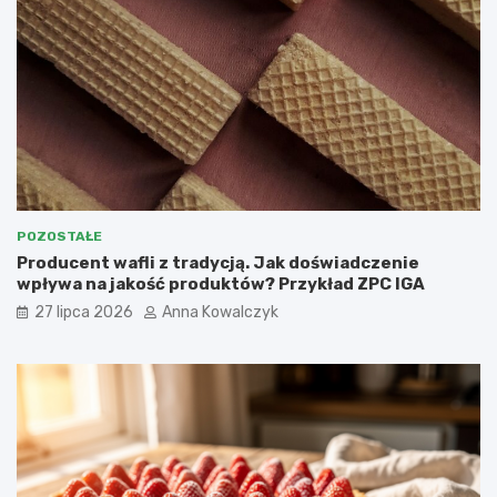
POZOSTAŁE
Producent wafli z tradycją. Jak doświadczenie
wpływa na jakość produktów? Przykład ZPC IGA
27 lipca 2026
Anna Kowalczyk