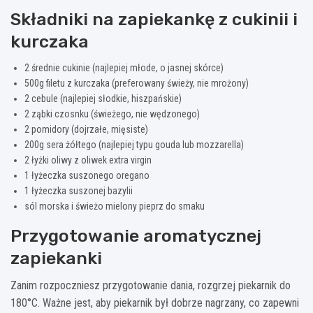
Składniki na zapiekankę z cukinii i
kurczaka
2 średnie cukinie (najlepiej młode, o jasnej skórce)
500g filetu z kurczaka (preferowany świeży, nie mrożony)
2 cebule (najlepiej słodkie, hiszpańskie)
2 ząbki czosnku (świeżego, nie wędzonego)
2 pomidory (dojrzałe, mięsiste)
200g sera żółtego (najlepiej typu gouda lub mozzarella)
2 łyżki oliwy z oliwek extra virgin
1 łyżeczka suszonego oregano
1 łyżeczka suszonej bazylii
sól morska i świeżo mielony pieprz do smaku
Przygotowanie aromatycznej
zapiekanki
Zanim rozpoczniesz przygotowanie dania, rozgrzej piekarnik do
180°C. Ważne jest, aby piekarnik był dobrze nagrzany, co zapewni