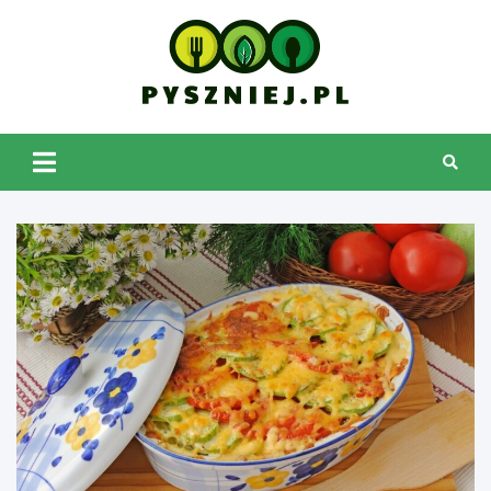
Skip
to
content
pyszniej.pl