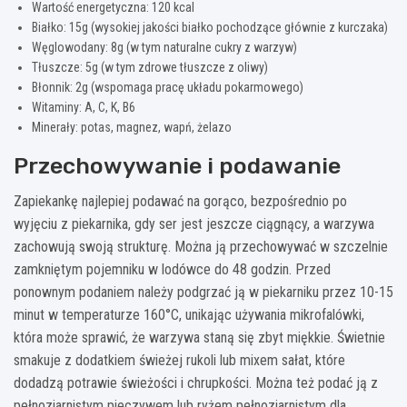
Wartość energetyczna: 120 kcal
Białko: 15g (wysokiej jakości białko pochodzące głównie z kurczaka)
Węglowodany: 8g (w tym naturalne cukry z warzyw)
Tłuszcze: 5g (w tym zdrowe tłuszcze z oliwy)
Błonnik: 2g (wspomaga pracę układu pokarmowego)
Witaminy: A, C, K, B6
Minerały: potas, magnez, wapń, żelazo
Przechowywanie i podawanie
Zapiekankę najlepiej podawać na gorąco, bezpośrednio po
wyjęciu z piekarnika, gdy ser jest jeszcze ciągnący, a warzywa
zachowują swoją strukturę. Można ją przechowywać w szczelnie
zamkniętym pojemniku w lodówce do 48 godzin. Przed
ponownym podaniem należy podgrzać ją w piekarniku przez 10-15
minut w temperaturze 160°C, unikając używania mikrofalówki,
która może sprawić, że warzywa staną się zbyt miękkie. Świetnie
smakuje z dodatkiem świeżej rukoli lub mixem sałat, które
dodadzą potrawie świeżości i chrupkości. Można też podać ją z
pełnoziarnistym pieczywem lub ryżem pełnoziarnistym dla