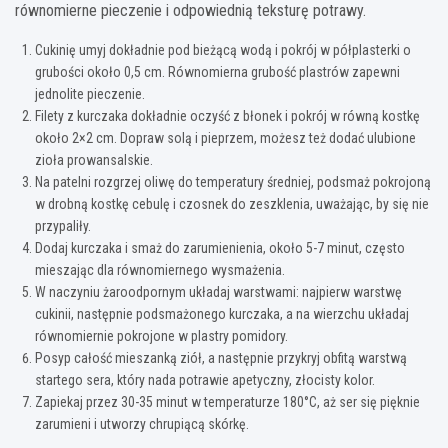
równomierne pieczenie i odpowiednią teksturę potrawy.
Cukinię umyj dokładnie pod bieżącą wodą i pokrój w półplasterki o
grubości około 0,5 cm. Równomierna grubość plastrów zapewni
jednolite pieczenie.
Filety z kurczaka dokładnie oczyść z błonek i pokrój w równą kostkę
około 2×2 cm. Dopraw solą i pieprzem, możesz też dodać ulubione
zioła prowansalskie.
Na patelni rozgrzej oliwę do temperatury średniej, podsmaż pokrojoną
w drobną kostkę cebulę i czosnek do zeszklenia, uważając, by się nie
przypaliły.
Dodaj kurczaka i smaż do zarumienienia, około 5-7 minut, często
mieszając dla równomiernego wysmażenia.
W naczyniu żaroodpornym układaj warstwami: najpierw warstwę
cukinii, następnie podsmażonego kurczaka, a na wierzchu układaj
równomiernie pokrojone w plastry pomidory.
Posyp całość mieszanką ziół, a następnie przykryj obfitą warstwą
startego sera, który nada potrawie apetyczny, złocisty kolor.
Zapiekaj przez 30-35 minut w temperaturze 180°C, aż ser się pięknie
zarumieni i utworzy chrupiącą skórkę.