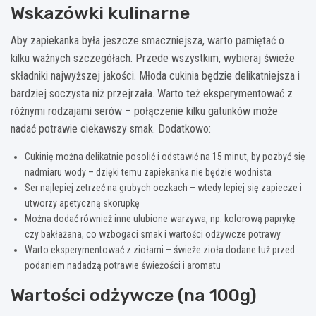
Wskazówki kulinarne
Aby zapiekanka była jeszcze smaczniejsza, warto pamiętać o
kilku ważnych szczegółach. Przede wszystkim, wybieraj świeże
składniki najwyższej jakości. Młoda cukinia będzie delikatniejsza i
bardziej soczysta niż przejrzała. Warto też eksperymentować z
różnymi rodzajami serów – połączenie kilku gatunków może
nadać potrawie ciekawszy smak. Dodatkowo:
Cukinię można delikatnie posolić i odstawić na 15 minut, by pozbyć się
nadmiaru wody – dzięki temu zapiekanka nie będzie wodnista
Ser najlepiej zetrzeć na grubych oczkach – wtedy lepiej się zapiecze i
utworzy apetyczną skorupkę
Można dodać również inne ulubione warzywa, np. kolorową paprykę
czy bakłażana, co wzbogaci smak i wartości odżywcze potrawy
Warto eksperymentować z ziołami – świeże zioła dodane tuż przed
podaniem nadadzą potrawie świeżości i aromatu
Wartości odżywcze (na 100g)