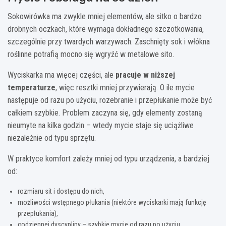
Sokowirówka ma zwykle mniej elementów, ale sitko o bardzo
drobnych oczkach, które wymaga dokładnego szczotkowania,
szczególnie przy twardych warzywach. Zaschnięty sok i włókna
roślinne potrafią mocno się wgryźć w metalowe sito.
Wyciskarka ma więcej części, ale
pracuje w niższej
temperaturze
, więc resztki mniej przywierają. O ile mycie
następuje od razu po użyciu, rozebranie i przepłukanie może być
całkiem szybkie. Problem zaczyna się, gdy elementy zostaną
nieumyte na kilka godzin – wtedy mycie staje się uciążliwe
niezależnie od typu sprzętu.
W praktyce komfort zależy mniej od typu urządzenia, a bardziej
od:
rozmiaru sit i dostępu do nich,
możliwości wstępnego płukania (niektóre wyciskarki mają funkcję
przepłukania),
codziennej dyscypliny – szybkie mycie od razu po użyciu.