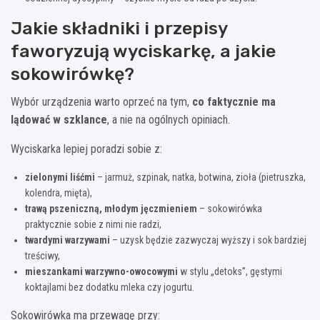
Jakie składniki i przepisy
faworyzują wyciskarkę, a jakie
sokowirówkę?
Wybór urządzenia warto oprzeć na tym,
co faktycznie ma
lądować w szklance
, a nie na ogólnych opiniach.
Wyciskarka lepiej poradzi sobie z:
zielonymi liśćmi
– jarmuż, szpinak, natka, botwina, zioła (pietruszka,
kolendra, mięta),
trawą pszeniczną, młodym jęczmieniem
– sokowirówka
praktycznie sobie z nimi nie radzi,
twardymi warzywami
– uzysk będzie zazwyczaj wyższy i sok bardziej
treściwy,
mieszankami warzywno-owocowymi
w stylu „detoks”, gęstymi
koktajlami bez dodatku mleka czy jogurtu.
Sokowirówka ma przewagę przy: