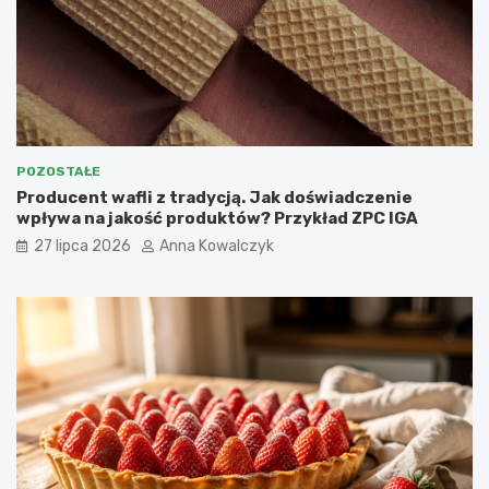
POZOSTAŁE
Producent wafli z tradycją. Jak doświadczenie
wpływa na jakość produktów? Przykład ZPC IGA
27 lipca 2026
Anna Kowalczyk