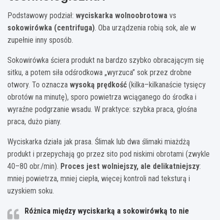
Podstawowy podział:
wyciskarka wolnoobrotowa
vs
sokowirówka (centrifuga)
. Oba urządzenia robią sok, ale w
zupełnie inny sposób.
Sokowirówka ściera produkt na bardzo szybko obracającym się
sitku, a potem siła odśrodkowa „wyrzuca” sok przez drobne
otwory. To oznacza
wysoką prędkość
(kilka–kilkanaście tysięcy
obrotów na minutę), sporo powietrza wciąganego do środka i
wyraźne podgrzanie wsadu. W praktyce: szybka praca, głośna
praca, dużo piany.
Wyciskarka działa jak prasa. Ślimak lub dwa ślimaki miażdżą
produkt i przepychają go przez sito pod niskimi obrotami (zwykle
40–80 obr./min).
Proces jest wolniejszy, ale delikatniejszy
:
mniej powietrza, mniej ciepła, więcej kontroli nad teksturą i
uzyskiem soku.
Różnica między wyciskarką a sokowirówką to nie