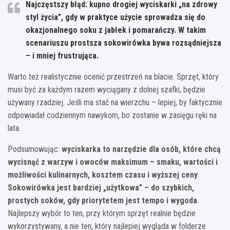
Najczęstszy błąd: kupno drogiej wyciskarki „na zdrowy
styl życia”, gdy w praktyce użycie sprowadza się do
okazjonalnego soku z jabłek i pomarańczy. W takim
scenariuszu prostsza sokowirówka bywa rozsądniejsza
– i mniej frustrująca.
Warto też realistycznie ocenić przestrzeń na blacie. Sprzęt, który
musi być za każdym razem wyciągany z dolnej szafki, będzie
używany rzadziej. Jeśli ma stać na wierzchu – lepiej, by faktycznie
odpowiadał codziennym nawykom, bo zostanie w zasięgu ręki na
lata.
Podsumowując:
wyciskarka to narzędzie dla osób, które chcą
wycisnąć z warzyw i owoców maksimum – smaku, wartości i
możliwości kulinarnych, kosztem czasu i wyższej ceny
.
Sokowirówka jest bardziej „użytkowa” – do szybkich,
prostych soków, gdy priorytetem jest tempo i wygoda
.
Najlepszy wybór to ten, przy którym sprzęt realnie będzie
wykorzystywany, a nie ten, który najlepiej wygląda w folderze