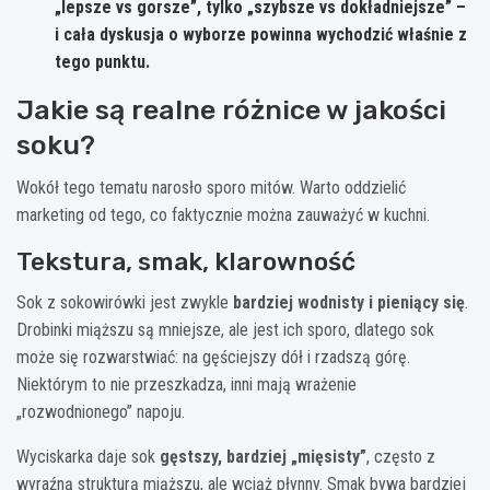
„lepsze vs gorsze”, tylko „szybsze vs dokładniejsze” –
i cała dyskusja o wyborze powinna wychodzić właśnie z
tego punktu.
Jakie są realne różnice w jakości
soku?
Wokół tego tematu narosło sporo mitów. Warto oddzielić
marketing od tego, co faktycznie można zauważyć w kuchni.
Tekstura, smak, klarowność
Sok z sokowirówki jest zwykle
bardziej wodnisty i pieniący się
.
Drobinki miąższu są mniejsze, ale jest ich sporo, dlatego sok
może się rozwarstwiać: na gęściejszy dół i rzadszą górę.
Niektórym to nie przeszkadza, inni mają wrażenie
„rozwodnionego” napoju.
Wyciskarka daje sok
gęstszy, bardziej „mięsisty”
, często z
wyraźną strukturą miąższu, ale wciąż płynny. Smak bywa bardziej