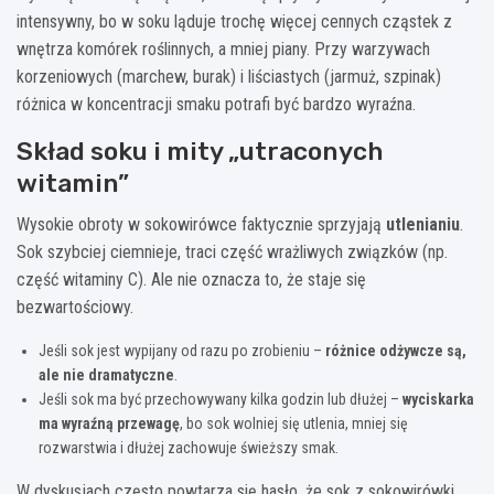
intensywny, bo w soku ląduje trochę więcej cennych cząstek z
wnętrza komórek roślinnych, a mniej piany. Przy warzywach
korzeniowych (marchew, burak) i liściastych (jarmuż, szpinak)
różnica w koncentracji smaku potrafi być bardzo wyraźna.
Skład soku i mity „utraconych
witamin”
Wysokie obroty w sokowirówce faktycznie sprzyjają
utlenianiu
.
Sok szybciej ciemnieje, traci część wrażliwych związków (np.
część witaminy C). Ale nie oznacza to, że staje się
bezwartościowy.
Jeśli sok jest wypijany od razu po zrobieniu –
różnice odżywcze są,
ale nie dramatyczne
.
Jeśli sok ma być przechowywany kilka godzin lub dłużej –
wyciskarka
ma wyraźną przewagę
, bo sok wolniej się utlenia, mniej się
rozwarstwia i dłużej zachowuje świeższy smak.
W dyskusjach często powtarza się hasło, że sok z sokowirówki