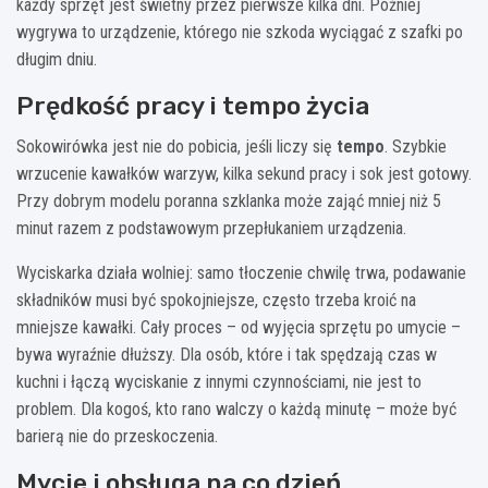
każdy sprzęt jest świetny przez pierwsze kilka dni. Później
wygrywa to urządzenie, którego nie szkoda wyciągać z szafki po
długim dniu.
Prędkość pracy i tempo życia
Sokowirówka jest nie do pobicia, jeśli liczy się
tempo
. Szybkie
wrzucenie kawałków warzyw, kilka sekund pracy i sok jest gotowy.
Przy dobrym modelu poranna szklanka może zająć mniej niż 5
minut razem z podstawowym przepłukaniem urządzenia.
Wyciskarka działa wolniej: samo tłoczenie chwilę trwa, podawanie
składników musi być spokojniejsze, często trzeba kroić na
mniejsze kawałki. Cały proces – od wyjęcia sprzętu po umycie –
bywa wyraźnie dłuższy. Dla osób, które i tak spędzają czas w
kuchni i łączą wyciskanie z innymi czynnościami, nie jest to
problem. Dla kogoś, kto rano walczy o każdą minutę – może być
barierą nie do przeskoczenia.
Mycie i obsługa na co dzień