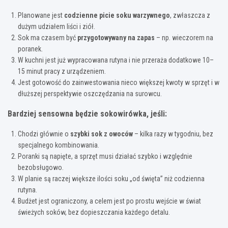
Planowane jest
codzienne picie soku warzywnego
, zwłaszcza z
dużym udziałem liści i ziół.
Sok ma czasem być
przygotowywany na zapas
– np. wieczorem na
poranek.
W kuchni jest już wypracowana rutyna i nie przeraża dodatkowe 10–
15 minut pracy z urządzeniem.
Jest gotowość do zainwestowania nieco większej kwoty w sprzęt i w
dłuższej perspektywie oszczędzania na surowcu.
Bardziej sensowna będzie sokowirówka, jeśli:
Chodzi głównie o
szybki sok z owoców
– kilka razy w tygodniu, bez
specjalnego kombinowania.
Poranki są napięte, a sprzęt musi działać szybko i względnie
bezobsługowo.
W planie są raczej większe ilości soku „od święta” niż codzienna
rutyna.
Budżet jest ograniczony, a celem jest po prostu wejście w świat
świeżych soków, bez dopieszczania każdego detalu.