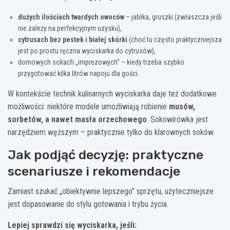
dużych ilościach twardych owoców
– jabłka, gruszki (zwłaszcza jeśli
nie zależy na perfekcyjnym uzysku),
cytrusach bez pestek i białej skórki
(choć tu często praktyczniejsza
jest po prostu ręczna wyciskarka do cytrusów),
domowych sokach „imprezowych” – kiedy trzeba szybko
przygotować kilka litrów napoju dla gości.
W kontekście technik kulinarnych wyciskarka daje też dodatkowe
możliwości: niektóre modele umożliwiają robienie
musów,
sorbetów, a nawet masła orzechowego
. Sokowirówka jest
narzędziem węższym – praktycznie tylko do klarownych soków.
Jak podjąć decyzję: praktyczne
scenariusze i rekomendacje
Zamiast szukać „obiektywnie lepszego” sprzętu, użyteczniejsze
jest dopasowanie do stylu gotowania i trybu życia.
Lepiej sprawdzi się wyciskarka, jeśli: