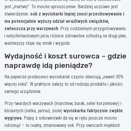
jest „martwy”. To mocne uproszczenie. Bardziej uczciwe jest
stwierdzenie:
sok z wyciskarki lepiej znosi przechowywanie i
ma potencjalnie wyższy udział wrażliwych związków,
zwłaszcza przy warzywach
. Przy codziennym przygotowywaniu
i natychmiastowym piciu różnice zdrowotne schodzą na drugi plan,
ważniejszy staje się smak i wygoda.
Wydajność i koszt surowca – gdzie
naprawdę idą pieniądze?
Na papierze producenci wyciskarek często obiecują „nawet 30%
więcej soku”. W praktyce zależy to od rodzaju produktu i jakości
samego urządzenia.
Przy twardych warzywach (marchew, burak, seler korzeniowy) i
liściastych (natka, jarmuż, zioła)
wyciskarka faktycznie zwykle
wygrywa
. Pulpę z sokowirówki da się w ręku jeszcze mocno
odcisnąć – to realny, zmarnowany sok. Przy owocach miękkich