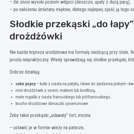
– źle znosi wysoki poziom wilgoci (deszcze, upały z dużą parą),
– po nałożeniu śmietany mięknie, dlatego najlepiej zjeść ją tego 
Słodkie przekąski „do łapy”:
drożdżówki
Nie każda impreza urodzinowa ma formułę siedzącą przy stole. N
prostu niepraktyczny. Wtedy sprawdzają się słodkie przekąski, kt
Dobrze działają:
cake popsy
– kulki z ciasta na patyku, łatwe do zjedzenia jednym–d
mini-drożdżówki z serem, makiem lub konfiturą,
małe rogaliki z ciasta francuskiego lub półfrancuskiego,
krucho-drożdżowe ślimaczki cynamonowe.
Żeby takie przekąski „udawały” tort, można:
– ustawić je w formie wieży na paterze,