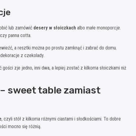
cje
robić lub zamówić
desery w słoiczkach
albo małe monoporcje.
czy panna cotta.
zewieźć, a resztki można po prostu zamknąć i zabrać do domu.
 dekoracje z czekolady.
ć gości zje jedno, inni dwa, a lepiej zostać z kilkoma słoiczkami niż
t – sweet table zamiast
e
, czyli stół z kilkoma różnymi ciastami i słodkościami. To dobre
ści mocno się różnią.