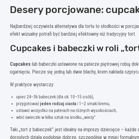
Desery porcjowane: cupcak
Najbardziej oczywista alternatywa dla tortu to słodkości w porcjac
efekt wizualny potrafi być bardziej efektowny niż tradycyjny tort.
Cupcakes i babeczki w roli „tor
Cupcakes
lub babeczki ustawione na paterze piętrowej robią dok
ogarnięciu. Piecze się jedną lub dwie blachy, krem nakłada szpr
W praktyce wystarczy:
upiec 24–36 babeczek (dla ok. 10–15 osób),
przygotować
jeden rodzaj ciasta
i 1–2 smaki kremu,
ustawić wszystko na paterach na różnych wysokościach,
wbić świeczki w kilka sztuk na środku „wieży”.
Taki „tort z babeczek” jest idealny na imprezy dziecięce – każde 
dorosłych działa podobnie dobrze, szczególnie w mniej formalnym