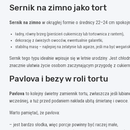
Sernik na zimno jako tort
Sernik na zimno
w okrągłej formie o średnicy 22–24 cm spokojni
ładny, równy brzeg (pierścień cukierniczy lub tortownica z rantem),
dekorację z świeżych owoców, ewentualnie galaretki,
stabilną masę – najlepiej na żelatynie lub agarze, jeśli ma być wegańs
Sernik tego typu idealnie wpisuje się w letnie urodziny. Jest chło
znacznie ułatwia życie osobom zaczynającym przygodę z cukier
Pavlova i bezy w roli tortu
Pavlova
to kolejny świetny zamiennik tortu, zwłaszcza jeśli lubia
wcześniej, a tuż przed podaniem nakłada ubitą śmietanę i owoce.
Warto pamiętać, że pavlova:
– jest bardzo słodka, więc porcje powinny być raczej małe,