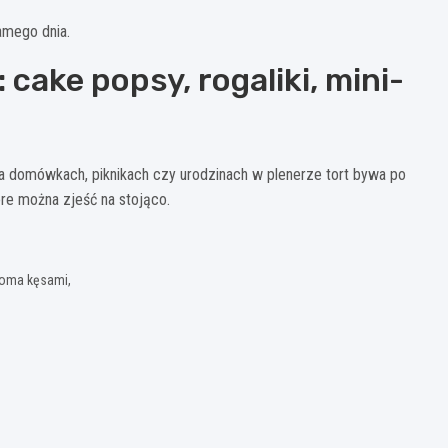
samego dnia.
 cake popsy, rogaliki, mini-
a domówkach, piknikach czy urodzinach w plenerze tort bywa po
óre można zjeść na stojąco.
woma kęsami,