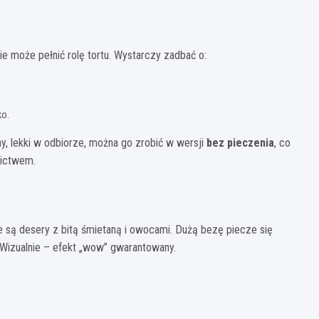
e może pełnić rolę tortu. Wystarczy zadbać o:
ko.
dny, lekki w odbiorze, można go zrobić w wersji
bez pieczenia
, co
nictwem.
ne są desery z bitą śmietaną i owocami. Dużą bezę piecze się
 Wizualnie – efekt „wow” gwarantowany.