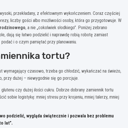
wysoki, przekładany, z efektownym wykończeniem. Coraz częściej
mprezy, liczby gości albo możliwości osoby, która go przygotowuje. W
urodzinowego
, a nie „cokolwiek słodkiego”. Poniżej zebrano
e, dają się łatwo podzielić i naprawdę robią robotę zamiast
to podać i o czym pamiętać przy planowaniu.
amiennika tortu?
st wymagający czasowo, trzeba go chłodzić, wykańczać na świeżo,
, przy dużej – niewygodnie się go porcjuje.
, glutenu czy dużej ilości cukru. Dobrze dobrany zamiennik tortu
ić sobie logistykę: mniej stresu przy krojeniu, mniej talerzy, mniej
two podzielić
, wygląda świątecznie i pozwala bez problemu
o lat”.