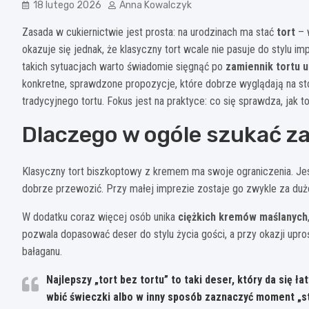
18 lutego 2026
Anna Kowalczyk
Zasada w cukiernictwie jest prosta: na urodzinach ma stać
tort
– 
okazuje się jednak, że klasyczny tort wcale nie pasuje do stylu i
takich sytuacjach warto świadomie sięgnąć po
zamiennik tortu 
konkretne, sprawdzone propozycje, które dobrze wyglądają na stol
tradycyjnego tortu. Fokus jest na praktyce: co się sprawdza, jak 
Dlaczego w ogóle szukać z
Klasyczny tort biszkoptowy z kremem ma swoje ograniczenia. Je
dobrze przewozić. Przy małej imprezie zostaje go zwykle za dużo
W dodatku coraz więcej osób unika
ciężkich kremów maślanych
pozwala dopasować deser do stylu życia gości, a przy okazji uprośc
bałaganu.
Najlepszy „tort bez tortu” to taki deser, który da się
ła
wbić świeczki albo w inny sposób zaznaczyć moment „st