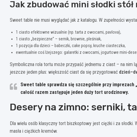
Jak zbudować mini słodki stół
Sweet table nie musi wyglądać jak z katalogu. W zupełności wyst
1 ciasto efektowne wizualnie (np. tarta z owocami, pavlova),
1 ciasto „bezpieczne” – sernik, brownie, pleśniak,
1 pozycja dla dzieci – babeczki, cake popsy, kruche ciasteczka,
ewentualnie coś lżejszego: galaretki z owocami, jogurtowe mini-deser
Symboliczna rola tortu może przypaść jednemu z ciast – na nim lą
jeszcze jeden plus: większość ciast da się przygotować
dzień–d
Sweet table sprawdza się szczególnie przy imprezach 
całość razem zastępuje jeden duży tort urodzinowy.
Desery na zimno: serniki, ta
Dla wielu osób klasyczny tort biszkoptowy jest ciężki i za słodki.
masła i ciężkich kremów.