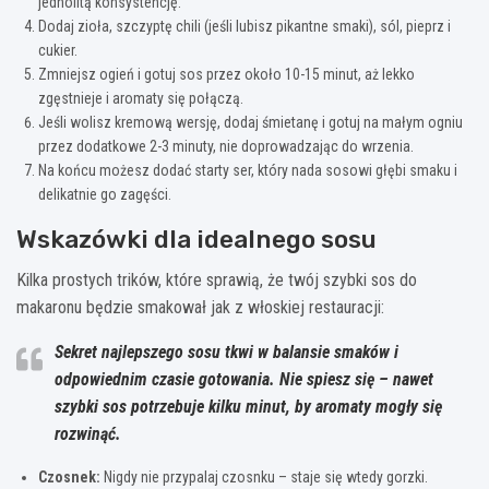
jednolitą konsystencję.
Dodaj zioła, szczyptę chili (jeśli lubisz pikantne smaki), sól, pieprz i
cukier.
Zmniejsz ogień i gotuj sos przez około 10-15 minut, aż lekko
zgęstnieje i aromaty się połączą.
Jeśli wolisz kremową wersję, dodaj śmietanę i gotuj na małym ogniu
przez dodatkowe 2-3 minuty, nie doprowadzając do wrzenia.
Na końcu możesz dodać starty ser, który nada sosowi głębi smaku i
delikatnie go zagęści.
Wskazówki dla idealnego sosu
Kilka prostych trików, które sprawią, że twój szybki sos do
makaronu będzie smakował jak z włoskiej restauracji:
Sekret najlepszego sosu tkwi w balansie smaków i
odpowiednim czasie gotowania. Nie spiesz się – nawet
szybki sos potrzebuje kilku minut, by aromaty mogły się
rozwinąć.
Czosnek:
Nigdy nie przypalaj czosnku – staje się wtedy gorzki.