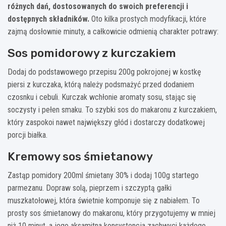
różnych dań, dostosowanych do swoich preferencji i
dostępnych składników.
Oto kilka prostych modyfikacji, które
zajmą dosłownie minuty, a całkowicie odmienią charakter potrawy:
Sos pomidorowy z kurczakiem
Dodaj do podstawowego przepisu 200g pokrojonej w kostkę
piersi z kurczaka, którą należy podsmażyć przed dodaniem
czosnku i cebuli. Kurczak wchłonie aromaty sosu, stając się
soczysty i pełen smaku. To szybki sos do makaronu z kurczakiem,
który zaspokoi nawet największy głód i dostarczy dodatkowej
porcji białka.
Kremowy sos śmietanowy
Zastąp pomidory 200ml śmietany 30% i dodaj 100g startego
parmezanu. Dopraw solą, pieprzem i szczyptą gałki
muszkatołowej, która świetnie komponuje się z nabiałem. To
prosty sos śmietanowy do makaronu, który przygotujemy w mniej
niż 10 minut, a jego aksamitna konsystencja zachwyci każdego.