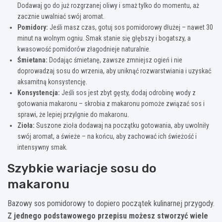
Dodawaj go do już rozgrzanej oliwy i smaż tylko do momentu, aż
zacznie uwalniać swój aromat.
Pomidory:
Jeśli masz czas, gotuj sos pomidorowy dłużej – nawet 30
minut na wolnym ogniu. Smak stanie się głębszy i bogatszy, a
kwasowość pomidorów złagodnieje naturalnie.
Śmietana:
Dodając śmietanę, zawsze zmniejsz ogień i nie
doprowadzaj sosu do wrzenia, aby uniknąć rozwarstwiania i uzyskać
aksamitną konsystencję.
Konsystencja:
Jeśli sos jest zbyt gęsty, dodaj odrobinę wody z
gotowania makaronu – skrobia z makaronu pomoże związać sos i
sprawi, że lepiej przylgnie do makaronu.
Zioła:
Suszone zioła dodawaj na początku gotowania, aby uwolniły
swój aromat, a świeże – na końcu, aby zachować ich świeżość i
intensywny smak.
Szybkie wariacje sosu do
makaronu
Bazowy sos pomidorowy to dopiero początek kulinarnej przygody.
Z jednego podstawowego przepisu możesz stworzyć wiele