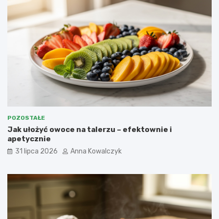
POZOSTAŁE
Jak ułożyć owoce na talerzu – efektownie i
apetycznie
31 lipca 2026
Anna Kowalczyk