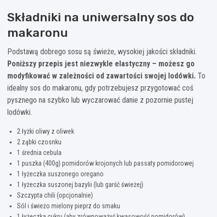
Składniki na uniwersalny sos do
makaronu
Podstawą dobrego sosu są świeże, wysokiej jakości składniki.
Poniższy przepis jest niezwykle elastyczny – możesz go
modyfikować w zależności od zawartości swojej lodówki.
To
idealny sos do makaronu, gdy potrzebujesz przygotować coś
pysznego na szybko lub wyczarować danie z pozornie pustej
lodówki.
2 łyżki oliwy z oliwek
2 ząbki czosnku
1 średnia cebula
1 puszka (400g) pomidorów krojonych lub passaty pomidorowej
1 łyżeczka suszonego oregano
1 łyżeczka suszonej bazylii (lub garść świeżej)
Szczypta chili (opcjonalnie)
Sól i świeżo mielony pieprz do smaku
1 łyżeczka cukru (aby zrównoważyć kwasowość pomidorów)