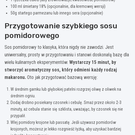
100 ml śmietany 18% (opcjonalnie, dla kremowej wersji)
50g startego parmezanu lub innego sera (opcjonalnie)
Przygotowanie szybkiego sosu
pomidorowego
Sos pomidorowy to klasyka, która nigdy nie zawodzi. Jest
uniwersalny, prosty w przygotowaniu i stanowi doskonałą bazę dla
wielu kulinarnych eksperymentów.
Wystarczy 15 minut, by
stworzyć aromatyczny sos, który odmieni każdy rodzaj
makaronu.
Oto jak przygotować bazową wersję:
W średnim garnku lub głębokiej patelni rozgrzej oliwę z oliwek na
średnim ogniu.
Dodaj drobno posiekany czosnek i cebulę. Smaż przez około 2-3
minuty, aż cebula stanie się szklista, uważając, by czosnek się nie
przypalił.
Wlej pomidory krojone lub passatę. Jeśli używasz pomidorów
krojonych, możesz je lekko rozgnieść łyżką, aby uzyskać bardziej