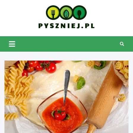
Skip
to
content
pyszniej.pl