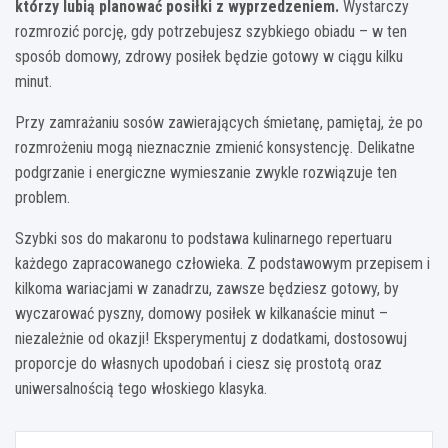
którzy lubią planować posiłki z wyprzedzeniem.
Wystarczy
rozmrozić porcję, gdy potrzebujesz szybkiego obiadu – w ten
sposób domowy, zdrowy posiłek będzie gotowy w ciągu kilku
minut.
Przy zamrażaniu sosów zawierających śmietanę, pamiętaj, że po
rozmrożeniu mogą nieznacznie zmienić konsystencję. Delikatne
podgrzanie i energiczne wymieszanie zwykle rozwiązuje ten
problem.
Szybki sos do makaronu to podstawa kulinarnego repertuaru
każdego zapracowanego człowieka. Z podstawowym przepisem i
kilkoma wariacjami w zanadrzu, zawsze będziesz gotowy, by
wyczarować pyszny, domowy posiłek w kilkanaście minut –
niezależnie od okazji! Eksperymentuj z dodatkami, dostosowuj
proporcje do własnych upodobań i ciesz się prostotą oraz
uniwersalnością tego włoskiego klasyka.
Nawigacja