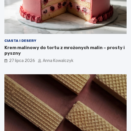
CIASTA I DESERY
Krem malinowy do tortu z mrożonych malin – prosty i
pyszny
27 lipca 2026
Anna Kowalczyk