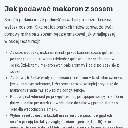
Jak podawać makaron z sosem
Sposób podania może podnieść nawet najprostsze danie na
wyższy poziom. Kilka profesjonalnych trików sprawi, że twój
domowy makaron z sosem będzie smakował jak w najlepszej
włoskiej restauracji:
Zawsze odcedzaj makaron minutę przed końcem czasu gotowania
podanego na opakowaniu i dokończ gotowanie bezpośrednio w
sosie. Dzięki temu makaron wchłonie aromaty i lepiej połączy się z
sosem.
Zachowaj filiżankę wody z gotowania makaronu – ta skrobiowa ciecz
jest kulinarnym sekretem, który pomoże sosowi lepiej przylgnąć do
makaronu i nada mu jedwabistą konsystencję.
Podawaj natychmiast po przygotowaniu, posypując świeżymi ziołami
(bazylia, natka pietruszki) i ewentualnie dodatkową porcją startego
sera dla wzbogacenia smaku.
Wybieraj odpowiedni kształt makaronu do sosu: do gęstych
sosów pasują kształty z zagłębieniami (penne, fusilli), które
zatrzymują sos, a do lekkich – długie, cienkie formy jak spaghetti