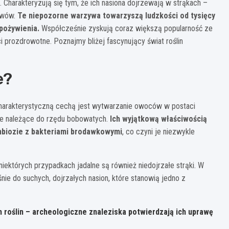
. Charakteryzują się tym, że ich nasiona dojrzewają w strąkach –
zwów.
Te niepozorne warzywa towarzyszą ludzkości od tysięcy
 pożywienia.
Współcześnie zyskują coraz większą popularność ze
prozdrowotne. Poznajmy bliżej fascynujący świat roślin
e?
j charakterystyczną cechą jest wytwarzanie owoców w postaci
nne należące do rzędu bobowatych.
Ich wyjątkową właściwością
mbiozie z bakteriami brodawkowymi
, co czyni je niezwykle
niektórych przypadkach jadalne są również niedojrzałe strąki. W
śnie do suchych, dojrzałych nasion, które stanowią jedno z
h roślin – archeologiczne znaleziska potwierdzają ich uprawę