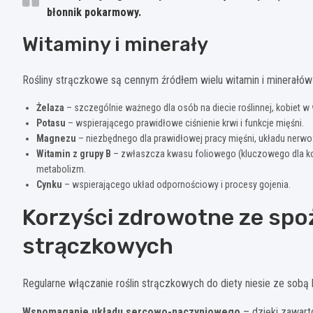
błonnik pokarmowy.
Witaminy i minerały
Rośliny strączkowe są cennym źródłem wielu witamin i minerałów
Żelaza
– szczególnie ważnego dla osób na diecie roślinnej, kobiet 
Potasu
– wspierającego prawidłowe ciśnienie krwi i funkcje mięśni.
Magnezu
– niezbędnego dla prawidłowej pracy mięśni, układu nerw
Witamin z grupy B
– zwłaszcza kwasu foliowego (kluczowego dla kobi
metabolizm.
Cynku
– wspierającego układ odpornościowy i procesy gojenia.
Korzyści zdrowotne ze spo
strączkowych
Regularne włączanie roślin strączkowych do diety niesie ze sobą
Wspomaganie układu sercowo-naczyniowego
– dzięki zawart