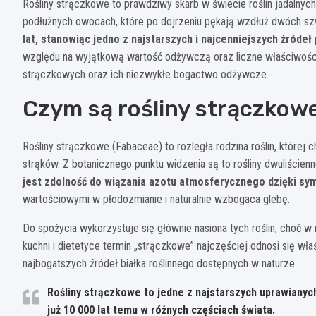
Rośliny strączkowe to prawdziwy skarb w świecie roślin jadalnych
podłużnych owocach, które po dojrzeniu pękają wzdłuż dwóch s
lat, stanowiąc jedno z najstarszych i najcenniejszych źródeł
względu na wyjątkową wartość odżywczą oraz liczne właściwości 
strączkowych oraz ich niezwykłe bogactwo odżywcze.
Czym są rośliny strączkow
Rośliny strączkowe (Fabaceae) to rozległa rodzina roślin, które
strąków. Z botanicznego punktu widzenia są to rośliny dwuliście
jest zdolność do wiązania azotu atmosferycznego dzięki sy
wartościowymi w płodozmianie i naturalnie wzbogaca glebę.
Do spożycia wykorzystuje się głównie nasiona tych roślin, choć w 
kuchni i dietetyce termin „strączkowe” najczęściej odnosi się wła
najbogatszych źródeł białka roślinnego dostępnych w naturze.
Rośliny strączkowe to jedne z najstarszych uprawianyc
już 10 000 lat temu w różnych częściach świata.