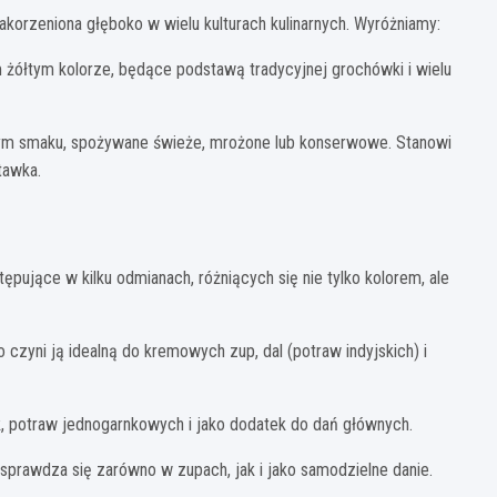
zakorzeniona głęboko w wielu kulturach kulinarnych. Wyróżniamy:
 żółtym kolorze, będące podstawą tradycyjnej grochówki i wielu
szym smaku, spożywane świeże, mrożone lub konserwowe. Stanowi
tawka.
pujące w kilku odmianach, różniących się nie tylko kolorem, ale
 czyni ją idealną do kremowych zup, dal (potraw indyjskich) i
k, potraw jednogarnkowych i jako dodatek do dań głównych.
prawdza się zarówno w zupach, jak i jako samodzielne danie.