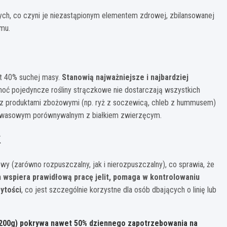
ch, co czyni je niezastąpionym elementem zdrowej, zbilansowanej
emu.
et 40% suchej masy.
Stanowią najważniejsze i najbardziej
Choć pojedyncze rośliny strączkowe nie dostarczają wszystkich
 z produktami zbożowymi (np. ryż z soczewicą, chleb z hummusem)
nokwasowym porównywalnym z białkiem zwierzęcym.
k
 (zarówno rozpuszczalny, jak i nierozpuszczalny), co sprawia, że
n wspiera prawidłową pracę jelit, pomaga w kontrolowaniu
ytości
, co jest szczególnie korzystne dla osób dbających o linię lub
 200g) pokrywa nawet 50% dziennego zapotrzebowania na