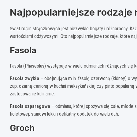
Najpopularniejsze rodzaje 
Świat roślin strączkowych jest niezwykle bogaty i różnorodny. Ka
wartościami odżywczymi. Oto najpopularniejsze rodzaje, które na
Fasola
Fasola (Phaseolus) występuje w wielu odmianach różniących się ko
Fasola zwykła
– obejmująca m.in. fasolę czerwoną (kidney) o wyr
zup, czarną cenioną w kuchni meksykańskiej czy pinto popularną w
zastosowanie kulinarne.
Fasola szparagowa
– odmiana, której spożywa się całe, młode st
fioletowej, stanowi lekki i delikatny dodatek do wielu dań.
Groch