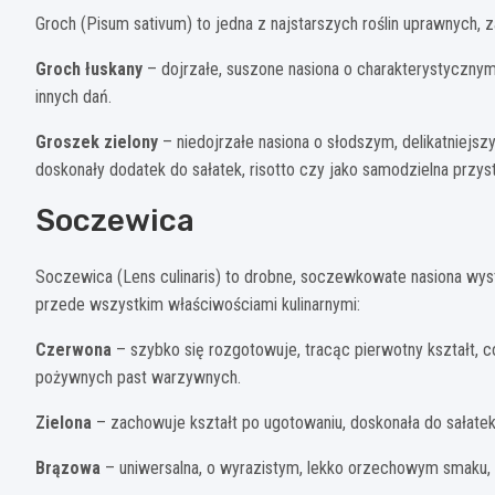
Groch (Pisum sativum) to jedna z najstarszych roślin uprawnych, 
Groch łuskany
– dojrzałe, suszone nasiona o charakterystycznym
innych dań.
Groszek zielony
– niedojrzałe nasiona o słodszym, delikatniej
doskonały dodatek do sałatek, risotto czy jako samodzielna przys
Soczewica
Soczewica (Lens culinaris) to drobne, soczewkowate nasiona wystę
przede wszystkim właściwościami kulinarnymi:
Czerwona
– szybko się rozgotowuje, tracąc pierwotny kształt, co
pożywnych past warzywnych.
Zielona
– zachowuje kształt po ugotowaniu, doskonała do sałate
Brązowa
– uniwersalna, o wyrazistym, lekko orzechowym smaku, s