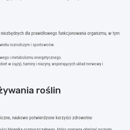
 niezbędnych dla prawidłowego funkcjonowania organizmu, w tym:
w wieku rozrodczym i sportowców.
owego i metabolizmu energetycznego.
et w ciąży), tiaminy i niacyny, wspierających układ nerwowy i
żywania roślin
 liczne, naukowo potwierdzone korzyści zdrowotne:
ości błonnika rozpuszczalnego, który pomaga obniżać poziom