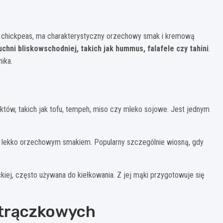
lub chickpeas, ma charakterystyczny orzechowy smak i kremową
hni bliskowschodniej, takich jak hummus, falafele czy tahini
.
ika.
tów, takich jak tofu, tempeh, miso czy mleko sojowe. Jest jednym
m, lekko orzechowym smakiem. Popularny szczególnie wiosną, gdy
ckiej, często używana do kiełkowania. Z jej mąki przygotowuje się
strączkowych