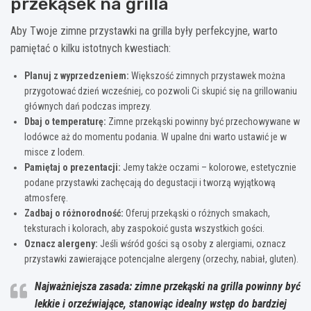
przekąsek na grilla
Aby Twoje zimne przystawki na grilla były perfekcyjne, warto
pamiętać o kilku istotnych kwestiach:
Planuj z wyprzedzeniem:
Większość zimnych przystawek można
przygotować dzień wcześniej, co pozwoli Ci skupić się na grillowaniu
głównych dań podczas imprezy.
Dbaj o temperaturę:
Zimne przekąski powinny być przechowywane w
lodówce aż do momentu podania. W upalne dni warto ustawić je w
misce z lodem.
Pamiętaj o prezentacji:
Jemy także oczami – kolorowe, estetycznie
podane przystawki zachęcają do degustacji i tworzą wyjątkową
atmosferę.
Zadbaj o różnorodność:
Oferuj przekąski o różnych smakach,
teksturach i kolorach, aby zaspokoić gusta wszystkich gości.
Oznacz alergeny:
Jeśli wśród gości są osoby z alergiami, oznacz
przystawki zawierające potencjalne alergeny (orzechy, nabiał, gluten).
Najważniejsza zasada: zimne przekąski na grilla powinny być
lekkie i orzeźwiające, stanowiąc idealny wstęp do bardziej