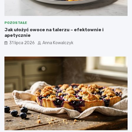
POZOSTAŁE
Jak ułożyć owoce na talerzu – efektownie i
apetycznie
31 lipca 2026
Anna Kowalczyk