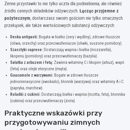
Zimne przystawki to nie tylko uczta dla podniebienia, ale również
źródło cennych składników odżywczych.
Łącząc przyjemne z
pożytecznym
, dostarczasz swoim gościom nie tylko smacznych
przekąsek, ale także wartościowych substancji odżywczych:
Deska antipasti:
Bogata w białko (sery i wędliny), zdrowe tłuszcze
(oliwa, orzechy) oraz przeciwutleniacze (oliwki, suszone pomidory).
Szaszłyki caprese:
Dostarczają wapnia i białka (mozzarella),
likopenu (pomidory) oraz przeciwutleniaczy (bazylia).
Sałatka z arbuzem i fetą:
Zawiera witaminę C i likopen (arbuz), wapń
(feta) oraz olejki eteryczne (mięta).
Guacamole z warzywami:
Bogate w zdrowe tłuszcze
jednonienasycone (awokado), błonnik (warzywa) oraz witaminy A i C
(papryka, marchew).
Roladki z cukinii:
Dostarczają białka i wapnia (ricotta, feta), błonnika
(cukinia) oraz przeciwutleniaczy (zioła).
Praktyczne wskazówki przy
przygotowywaniu zimnych