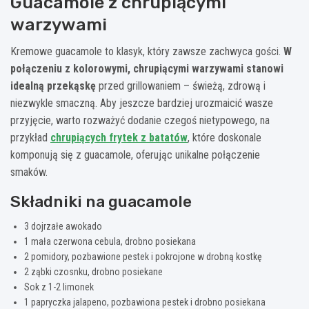
Guacamole z chrupiącymi
warzywami
Kremowe guacamole to klasyk, który zawsze zachwyca gości.
W
połączeniu z kolorowymi, chrupiącymi warzywami stanowi
idealną przekąskę
przed grillowaniem – świeżą, zdrową i
niezwykle smaczną. Aby jeszcze bardziej urozmaicić wasze
przyjęcie, warto rozważyć dodanie czegoś nietypowego, na
przykład
chrupiących frytek z batatów
, które doskonale
komponują się z guacamole, oferując unikalne połączenie
smaków.
Składniki na guacamole
3 dojrzałe awokado
1 mała czerwona cebula, drobno posiekana
2 pomidory, pozbawione pestek i pokrojone w drobną kostkę
2 ząbki czosnku, drobno posiekane
Sok z 1-2 limonek
1 papryczka jalapeno, pozbawiona pestek i drobno posiekana