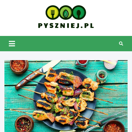
Skip
to
content
pyszniej.pl