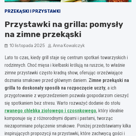
PRZEKĄSKI I PRZYSTAWKI
Przystawki na grilla: pomysły
na zimne przekąski
10 listopada 2025
Anna Kowalczyk
Lato to czas, kiedy grill staje się centrum spotkań towarzyskich i
rodzinnych. Choć mięsa i kiełbaski królują na ruszcie, to właśnie
zimne przystawki często kradną show, oferując orzeźwiające
doznania smakowe przed głównym daniem.
Zimne przekąski na
grilla to doskonały sposób na rozpoczęcie uczty
, a ich
przygotowanie z wyprzedzeniem pozwala gospodarzom cieszyć
się spotkaniem bez stresu. Warto rozważyć dodanie do stołu
rwanego chlebka ziołowego i czosnkowego
, który idealnie
komponuje się z różnorodnymi dipami i pastami, tworząc
niezapomniane połączenie smakowe. Poniżej przedstawiamy kilka
inspirujących propozycji na przystawki, które zachwycą gości i