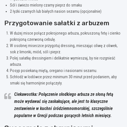
Sól i świeżo mielony czarny pieprz do smaku
2 łyżki czarnych lub białych nasion sezamu (opcjonalnie)
Przygotowanie sałatki z arbuzem
W dużej misce połącz pokrojonego arbuza, pokruszoną fetę i cienko
pokrojoną czerwoną cebulę.
W osobnej miseczce przygotuj dressing, mieszając oliwę z oliwek,
sok z limonki, miód, sól i pieprz.
Polej sałatkę dressingiem i delikatnie wymieszaj, by nie rozgnieść
arbuza.
Posyp posiekaną miętą, oregano i nasionami sezamu.
Schłodź w lodówce przez minimum 30 minut przed podaniem, aby
smaki się harmonijnie połączyły.
Ciekawostka: Połączenie słodkiego arbuza ze słoną fetą
może wydawać się zaskakujące, ale jest to klasyczne
zestawienie w kuchni śródziemnomorskiej, szczególnie
popularne w Grecji podczas gorących letnich miesięcy.