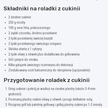
Składniki na roladki z cukinii
2 średnie cukinie
250 g ricotty
100 g sera feta, pokruszonego
2 ząbki czosnku, drobno posiekane
2 łyżki posiekanej świeżej bazylii
2 łyżki posiekanego świeżego oregano
Skórka otarta z 1 cytryny
2 łyżki oliwy z oliwek plus dodatkowa do grillowania
Sól i pieprz do smaku
Kilka gałązek świeżego rozmarynu do dekoracji
Zredukowany ocet balsamiczny do skropienia (opcjonalnie)
Przygotowanie roladek z cukinii
Umyj cukinie i pokrój je wzdłuż na cienkie plastry (około 3-4 mm
grubości).
Posmaruj plastry cukinii oliwą z oliwek i posyp delikatnie solą.
Rozgrzej grill lub patelnię grillową i grilluj plastry cukinii po 1-2 minuty