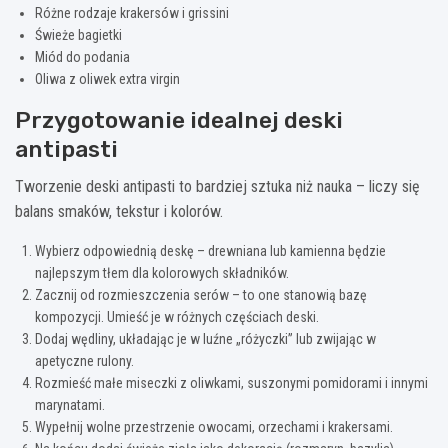
Różne rodzaje krakersów i grissini
Świeże bagietki
Miód do podania
Oliwa z oliwek extra virgin
Przygotowanie idealnej deski
antipasti
Tworzenie deski antipasti to bardziej sztuka niż nauka – liczy się
balans smaków, tekstur i kolorów.
Wybierz odpowiednią deskę – drewniana lub kamienna będzie
najlepszym tłem dla kolorowych składników.
Zacznij od rozmieszczenia serów – to one stanowią bazę
kompozycji. Umieść je w różnych częściach deski.
Dodaj wędliny, układając je w luźne „różyczki” lub zwijając w
apetyczne rulony.
Rozmieść małe miseczki z oliwkami, suszonymi pomidorami i innymi
marynatami.
Wypełnij wolne przestrzenie owocami, orzechami i krakersami.