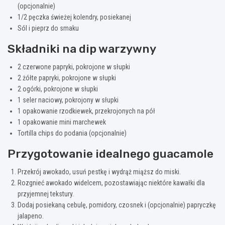
(opcjonalnie)
1/2 pęczka świeżej kolendry, posiekanej
Sól i pieprz do smaku
Składniki na dip warzywny
2 czerwone papryki, pokrojone w słupki
2 żółte papryki, pokrojone w słupki
2 ogórki, pokrojone w słupki
1 seler naciowy, pokrojony w słupki
1 opakowanie rzodkiewek, przekrojonych na pół
1 opakowanie mini marchewek
Tortilla chips do podania (opcjonalnie)
Przygotowanie idealnego guacamole
Przekrój awokado, usuń pestkę i wydrąż miąższ do miski.
Rozgnieć awokado widelcem, pozostawiając niektóre kawałki dla
przyjemnej tekstury.
Dodaj posiekaną cebulę, pomidory, czosnek i (opcjonalnie) papryczkę
jalapeno.