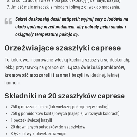
Na końcu dodaj świeże zioła jako dekorację (rozmaryn, bazylia).
Umieść małe miseczki z miodem i oliwą z oliwek do maczania.
Sekret doskonałej deski antipasti: wyjmij sery z lodówki na
około godzinę przed podaniem, aby nabrały pełni smaku i
osiągnęły temperaturę pokojową.
Orzeźwiające szaszłyki caprese
Te kolorowe, inspirowane włoską kuchnią szaszłyki są doskonałą,
lekką przystawką na gorące dni.
Łączą świeżość pomidorów,
kremowość mozzarelli i aromat bazylii
w idealnej, letniej
harmonii.
Składniki na 20 szaszłyków caprese
250 g mozzarelli mini (lub większej pokrojonej w kostkę)
250 g pomidorków koktajlowych (najlepiej w różnych kolorach)
1 pęczek świeżej bazylii
20 drewnianych patyczków do szaszłyków
3 łyżki oliwy z oliwek extra virgin