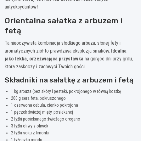
antyoksydantów!
Orientalna sałatka z arbuzem i
fetą
Ta nieoczywista kombinacja słodkiego arbuza, słonej fety i
aromatycznych ziół to prawdziwa eksplozja smaków.
Idealna
jako lekka, orzeźwiająca przystawka
na gorące dni przy grillu,
która zaskoczy i zachwyci Twoich gości.
Składniki na sałatkę z arbuzem i fetą
1 kg arbuza (bez skóry i pestek), pokrojonego w równą kostkę
200 g sera feta, pokruszonego
1 czerwona cebula, cienko pokrojona
1 pęczek świeżej mięty, posiekanej
2 łyżki posiekanego świeżego oregano
3 łyżki oliwy z oliwek
2 łyżki soku z limonki
1 łyżeczka miodu