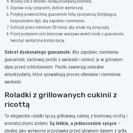
Wciśnij sok z limonki i dodaj posiekaną kolendrę.
Dopraw solą i pieprzem, dobrze wymieszaj.
Przykryj powierzchnię guacamole folią spożywczą (dotykającą
bezpośrednio dip), aby zapobiec ciemnieniu.
Schłodź przez minimum 30 minut, aby smaki się połączyły.
Przed podaniem ułóż kolorowe warzywa wokół miski z guacamole,
tworząc apetyczną kompozycję.
Sekret doskonałego guacamole:
Aby zapobiec ciemnieniu
guacamole, zachowaj pestki z awokado i umieść je w gotowym
dipie przed schłodzeniem. Pestki zawierają naturalne
antyoksydanty, które spowalniają proces utleniania i ciemnienia
awokado.
Roladki z grillowanych cukinii z
ricottą
Te eleganckie roladki łączą grillowaną cukinię z kremową ricottą i
aromatycznymi ziołami.
Są lekkie, a jednocześnie sycące
–
idealne jako wytworna przystawka przed głównym daniem z grilla.