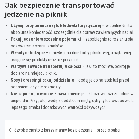
Jak bezpiecznie transportować
jedzenie na piknik
Używaj torby termicznej lub lodówki turystycznej
– w upalne dni to
absolutna konieczność, szczególnie dla potraw zawierających nabiał.
Pakuj jedzenie w szczelne pojemniki
– zapobiegnie to rozlaniu się
sosów i zmieszaniu smaków.
Wkłady chłodzące
– umieść je na dnie torby piknikowej, a najłatwiej
psujące się produkty ułóż tuż przy nich.
Warzywa i owoce transportuj w całości
– jeśli to możliwe, pokrój je
dopiero na miejscu pikniku.
Sosy i dressingi pakuj oddzielnie
– dodaj je do sałatek tuż przed
podaniem, aby nie rozmokły.
Nie zapomnij o wodzie
– nawodnienie jest kluczowe, szczególnie w
ciepłe dni. Przygotuj wodę z dodatkiem mięty, cytryny lub owoców dla
lepszego smaku i dodatkowych wartości odżywczych.
Nawigacja
Szybkie ciasto z kaszy manny bez pieczenia – przepis babci
wpisu