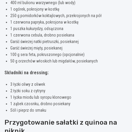
400 ml bulionu warzywnego (lub wody)
1 ogórek, pokrojony w kostkę
250 g pomidorków koktajlowych, przekrojonych na pół
1 czerwona papryka, pokrojona w kostkę
1 puszka kukurydzy, odsączona
1 czerwona cebula, drobno posiekana
Garść świeżej natki pietruszki, posiekanej
Garść świeżej mięty, posiekanej
100 g sera feta, pokruszonego (opcjonalnie)
50 g orzechów włoskich lub migdałów, posiekanych
Składniki na dressing:
3 łyżki oliwy z oliwek
2 łyżki soku z cytryny
1 łyżka miodu lub syropu klonowego
1 ząbek czosnku, drobno posiekany
Sól i pieprz do smaku
Przygotowanie sałatki z quinoa na
piknik