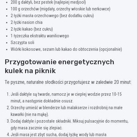
200 g daktyli, bez pestek (najlepiej medjool)
100 g orzechów (migdały, orzechy włoskie lub nerkowce)
2 łyżki masła orzechowego (bez dodatku cukru)
2 łyżki nasion chia
2 łyżki kakao (bez cukru)
1 łyżeczka ekstraktu waniliowego
Szczypta soli
Wiórki kokosowe, sezam lub kakao do obtoczenia (opcjonalnie)
Przygotowanie energetycznych
kulek na piknik
Te pyszne, naturalne słodkości przygotujesz w zaledwie 20 minut:
Jeśli daktyle są twarde, namocz je w ciepłej wodzie przez 10-15
minut, a następnie dokładnie osusz.
Orzechy umieść w blenderze lub malakserze i rozdrobnij na małe
kawałki (nie na mąkę).
Dodaj daktyle i pozostałe składniki. Miksuj pulsacyjnie do momentu,
gdy masa zacznie się zlepiać.
Jeśli masa jest zbyt sucha, dodaj łyżkę wody lub masła