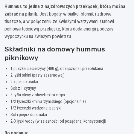
Hummus to jedna z najzdrowszych przekąsek, którą można
zabrać na piknik.
Jest bogaty w białko, błonnik i zdrowe
tłuszcze, a w połączeniu ze świeżymi warzywami stanowi
pełnowartościową przekąskę, która doda energii podczas
wypoczynku na świeżym powietrzu.
Składniki na domowy hummus
piknikowy
1 puszka ciecierzycy (400 g), odsączona i przepłukana
2 łyżki tahini (pasty sezamowej)
2 ząbki czosnku
Sok z 1 cytryny
3 łyżki oliwy z oliwek extra virgin
1/2 łyżeczki kminu rzymskiego (opcjonalnie)
1/2 łyżeczki wędzonej papryki
Sól i pieprz do smaku
2-3 łyżki wody (w zależności od pożądanej konsystencji)
Do podania: