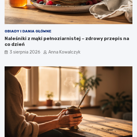
OBIADY I DANIA GŁÓWNE
Naleśniki z mąki pełnoziarnistej – zdrowy przepis na
co dzień
3 sierpnia 2026
Anna Kowalczyk