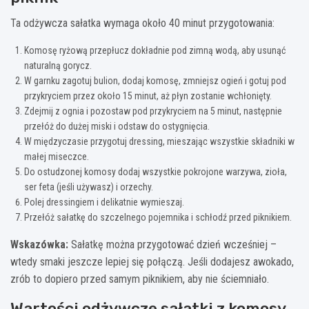
Ta odżywcza sałatka wymaga około 40 minut przygotowania:
Komosę ryżową przepłucz dokładnie pod zimną wodą, aby usunąć
naturalną gorycz.
W garnku zagotuj bulion, dodaj komosę, zmniejsz ogień i gotuj pod
przykryciem przez około 15 minut, aż płyn zostanie wchłonięty.
Zdejmij z ognia i pozostaw pod przykryciem na 5 minut, następnie
przełóż do dużej miski i odstaw do ostygnięcia.
W międzyczasie przygotuj dressing, mieszając wszystkie składniki w
małej miseczce.
Do ostudzonej komosy dodaj wszystkie pokrojone warzywa, zioła,
ser feta (jeśli używasz) i orzechy.
Polej dressingiem i delikatnie wymieszaj.
Przełóż sałatkę do szczelnego pojemnika i schłodź przed piknikiem.
Wskazówka:
Sałatkę można przygotować dzień wcześniej –
wtedy smaki jeszcze lepiej się połączą. Jeśli dodajesz awokado,
zrób to dopiero przed samym piknikiem, aby nie ściemniało.
Wartości odżywcze sałatki z komosy