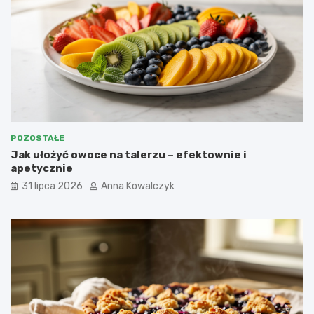
POZOSTAŁE
Jak ułożyć owoce na talerzu – efektownie i
apetycznie
31 lipca 2026
Anna Kowalczyk