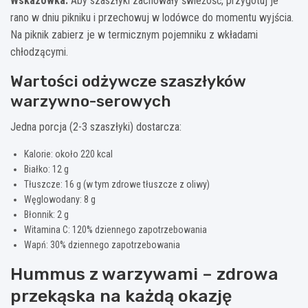
Wskazówka:
Aby szaszłyki zachowały świeżość, przygotuj je
rano w dniu pikniku i przechowuj w lodówce do momentu wyjścia.
Na piknik zabierz je w termicznym pojemniku z wkładami
chłodzącymi.
Wartości odżywcze szaszłyków
warzywno-serowych
Jedna porcja (2-3 szaszłyki) dostarcza:
Kalorie: około 220 kcal
Białko: 12 g
Tłuszcze: 16 g (w tym zdrowe tłuszcze z oliwy)
Węglowodany: 8 g
Błonnik: 2 g
Witamina C: 120% dziennego zapotrzebowania
Wapń: 30% dziennego zapotrzebowania
Hummus z warzywami – zdrowa
przekąska na każdą okazję