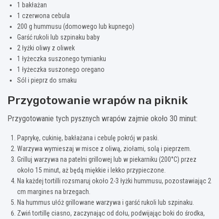
1 bakłażan
1 czerwona cebula
200 g hummusu (domowego lub kupnego)
Garść rukoli lub szpinaku baby
2 łyżki oliwy z oliwek
1 łyżeczka suszonego tymianku
1 łyżeczka suszonego oregano
Sól i pieprz do smaku
Przygotowanie wrapów na piknik
Przygotowanie tych pysznych wrapów zajmie około 30 minut:
Paprykę, cukinię, bakłażana i cebulę pokrój w paski.
Warzywa wymieszaj w misce z oliwą, ziołami, solą i pieprzem.
Grilluj warzywa na patelni grillowej lub w piekarniku (200°C) przez
około 15 minut, aż będą miękkie i lekko przypieczone.
Na każdej tortilli rozsmaruj około 2-3 łyżki hummusu, pozostawiając 2
cm margines na brzegach.
Na hummus ułóż grillowane warzywa i garść rukoli lub szpinaku.
Zwiń tortillę ciasno, zaczynając od dołu, podwijając boki do środka,